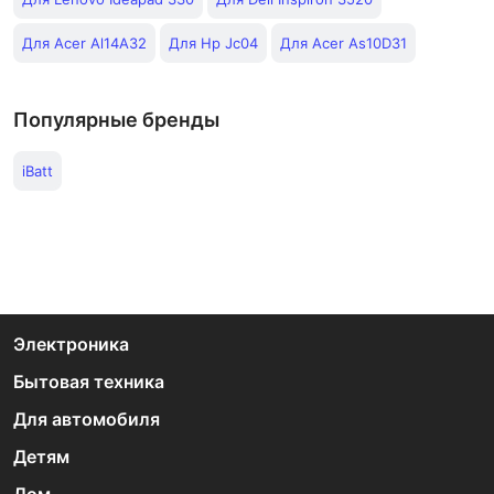
Для Acer Al14A32
Для Hp Jc04
Для Acer As10D31
Популярные бренды
iBatt
Электроника
Бытовая техника
Для автомобиля
Детям