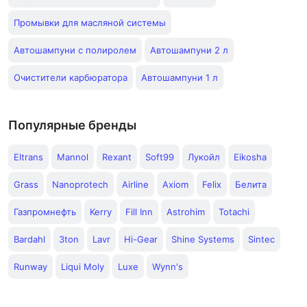
Промывки для масляной системы
Автошампуни с полиролем
Автошампуни 2 л
Очистители карбюратора
Автошампуни 1 л
Популярные бренды
Eltrans
Mannol
Rexant
Soft99
Лукойл
Eikosha
Grass
Nanoprotech
Airline
Axiom
Felix
Белита
Газпромнефть
Kerry
Fill Inn
Astrohim
Totachi
Bardahl
3ton
Lavr
Hi-Gear
Shine Systems
Sintec
Runway
Liqui Moly
Luxe
Wynn's