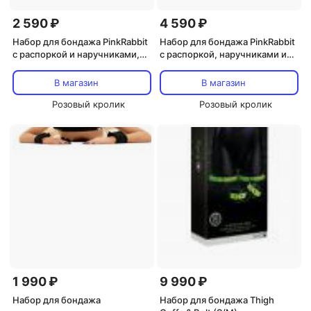
2 590 ₽
4 590 ₽
Набор для бондажа PinkRabbit
Набор для бондажа PinkRabbit
с распоркой и наручниками,
с распоркой, наручниками и
черный
оковами
В магазин
В магазин
Розовый кролик
Розовый кролик
1 990 ₽
9 990 ₽
Набор для бондажа
Набор для бондажа Thigh