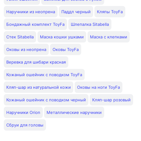
Наручники из неопрена
Паддл черный
Кляпы ToyFa
Бондажный комплект ToyFa
Шлепалка Sitabella
Стек Sitabella
Маска кошки ушками
Маска с клепками
Оковы из неопрена
Оковы ToyFa
Веревка для шибари красная
Кожаный ошейник с поводком ToyFa
Кляп-шар из натуральной кожи
Оковы на ноги ToyFa
Кожаный ошейник с поводком черный
Кляп-шар розовый
Наручники Orion
Металлические наручники
Сбруи для головы