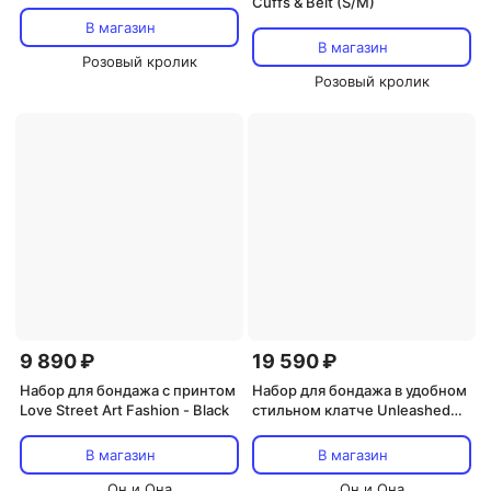
Cuffs & Belt (S/M)
В магазин
В магазин
Розовый кролик
Розовый кролик
9 890 ₽
19 590 ₽
Набор для бондажа с принтом
Набор для бондажа в удобном
Love Street Art Fashion - Black
стильном клатче Unleashed
Adventure Set
В магазин
В магазин
Он и Она
Он и Она