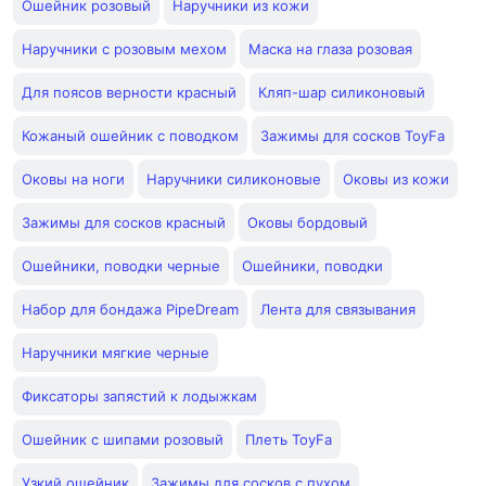
Ошейник розовый
Наручники из кожи
Наручники с розовым мехом
Маска на глаза розовая
Для поясов верности красный
Кляп-шар силиконовый
Кожаный ошейник с поводком
Зажимы для сосков ToyFa
Оковы на ноги
Наручники силиконовые
Оковы из кожи
Зажимы для сосков красный
Оковы бордовый
Ошейники, поводки черные
Ошейники, поводки
Набор для бондажа PipeDream
Лента для связывания
Наручники мягкие черные
Фиксаторы запястий к лодыжкам
Ошейник с шипами розовый
Плеть ToyFa
Узкий ошейник
Зажимы для сосков с пухом