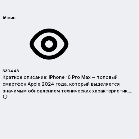
16 мин
330443
Краткое описание: iPhone 16 Pro Max — топовый
смартфон Apple 2024 года, который выделяется
значимым обновлением технических характеристик,
премиальным дизайном и новыми функциями. Подходит
для тех, кто ценит высокую производительность,
инновационные камеры и актуальные технологии
экосистемы Apple. Дизайн и эргономика — Корпус из
матового стекла и нержавеющей стали, уменьшенные
рамки вокруг 6,7-дюймового экрана, премиальные
оттенки […]