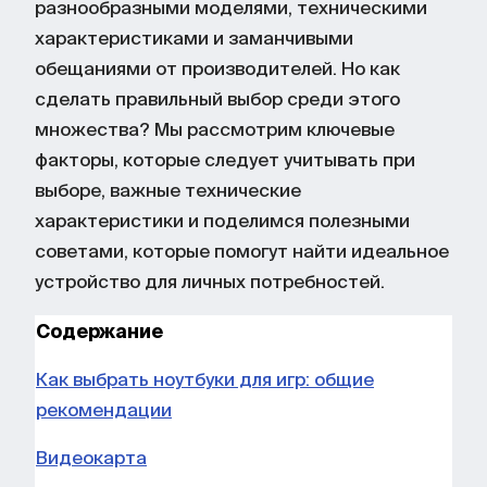
разнообразными моделями, техническими
режима (две планки памяти) и
эргономикой. Внимательно изучайте
характеристиками и заманчивыми
возможность будущего расширения.
обзоры, сравнивайте характеристики
обещаниями от производителей. Но как
Процессор (CPU)
— оптимальный
и проверяйте возможность
сделать правильный выбор среди этого
выбор: Intel Core i5/i7 (12–14
самостоятельного апгрейда
множества? Мы рассмотрим ключевые
поколения) или AMD Ryzen 5/7
компонентов. Такой подход позволит
(серий 6000–8000), с большим
факторы, которые следует учитывать при
подобрать оптимальный игровой
количеством ядер и поддержкой
выборе, важные технические
ноутбук, который долго будет
технологий ускорения (Turbo
характеристики и поделимся полезными
радовать вас высокой
Boost, SMT).
советами, которые помогут найти идеальное
производительностью и комфортом в
Накопитель (SSD)
— твердотельный
устройство для личных потребностей.
любимых играх.
NVMe SSD ёмкостью от 500 ГБ
(лучше — 1 ТБ) обеспечивает
Содержание
быструю загрузку системы и игр.
Как выбрать ноутбуки для игр: общие
HDD лучше использовать только как
рекомендации
дополнительное хранилище для
данных.
Видеокарта
Дисплей
— диагональ 15,6″ или