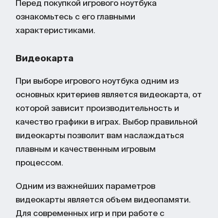
Перед покупкой игрового ноутбука
SSD позволяет продлить
актуальность устройства.
ознакомьтесь с его главными
характеристиками.
Порты и интерфейсы
— обязательны
USB-A/USB-C, HDMI, Ethernet и
разъем для наушников, чтобы без
Видеокарта
ограничений использовать игровые
устройства и периферию.
При выборе игрового ноутбука одним из
основных критериев является видеокарта, от
Популярные бренды
— Acer, Asus,
которой зависит производительность и
MSI, Lenovo, Razer предлагают
широкий ассортимент игровых
качество графики в играх. Выбор правильной
ноутбуков с разным уровнем
видеокарты позволит вам наслаждаться
производительности, дизайном и
плавным и качественным игровым
ценой.
процессом.
Одним из важнейших параметров
видеокарты является объем видеопамяти.
Для современных игр и при работе с