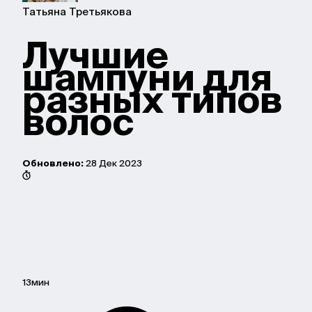
Татьяна Третьякова
Лучшие
шампуни для
разных типов
волос
Обновлено:
28 Дек 2023
13мин