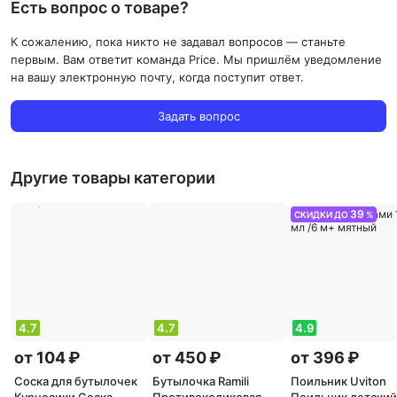
Есть вопрос о товаре?
К сожалению, пока никто не задавал вопросов — станьте
первым. Вам ответит команда Price. Мы пришлём уведомление
на вашу электронную почту, когда поступит ответ.
Задать вопрос
Другие товары категории
39
СКИДКИ ДО
%
4.7
4.7
4.9
от 104 ₽
от 450 ₽
от 396 ₽
Соска для бутылочек
Бутылочка Ramili
Поильник Uviton
Курносики Соска
Противоколиковая
Поильник детский