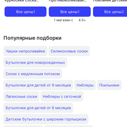
латексная большого
бутылочка, слабый
Чашка с крышкой 
размера со средним
поток, 240мл
Кружка поильник/
Все цены
1
Все цены
1
Все цены
2
отверстием 6+ мес. 2
Кружка с носиком
1 магазин с
4.5
+
шт
крышкой и ручка
180 мл /6 м+ мятн
Популярные подборки
Чашки непроливайки
Силиконовые соски
Бутылочки для новорожденных
Соски с медленным потоком
Бутылочки для детей от 9 месяцев
Ниблеры
Поильники
Латексные соски
Ниблеры с сеточкой
Бутылочки для детей от 6 месяцев
Детские бутылочки с широким горлышком