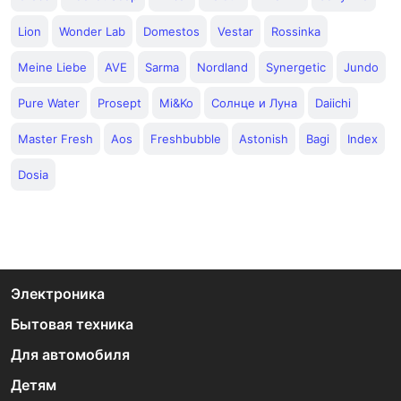
Lion
Wonder Lab
Domestos
Vestar
Rossinka
Meine Liebe
AVE
Sarma
Nordland
Synergetic
Jundo
Pure Water
Prosept
Mi&Ko
Солнце и Луна
Daiichi
Master Fresh
Aos
Freshbubble
Astonish
Bagi
Index
Dosia
Электроника
Бытовая техника
Для автомобиля
Детям