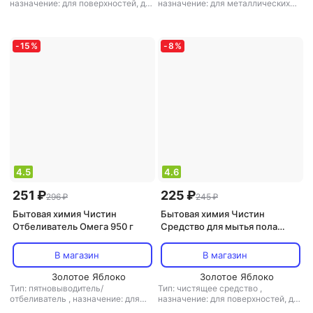
назначение: для поверхностей, для
назначение: для металлических
пола/ламината, для дезинфекции,
поверхностей, для одежды, для
универсальное средство
,
тип
поверхностей, для
ткани: универсальный
стеклокерамики, для санузлов и
ванных комнат, для дезинфекции,
-
15
%
-
8
%
универсальное средство
,
тип
ткани: универсальный, для шерсти
и шелка
4.5
4.6
251 ₽
225 ₽
296 ₽
245 ₽
Бытовая химия Чистин
Бытовая химия Чистин
Отбеливатель Омега 950 г
Средство для мытья пола
Сочный лимон 1 кг
В магазин
В магазин
Золотое Яблоко
Золотое Яблоко
Тип: пятновыводитель/
Тип: чистящее средство
,
отбеливатель
,
назначение: для
назначение: для поверхностей, для
металлических поверхностей, для
пола/ламината, для дезинфекции,