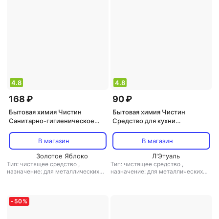
ткани: универсальный, для
и шелка
цветного белья, для белого белья,
для шерсти и шелка, для детского
белья
4.8
4.8
168 ₽
90 ₽
Бытовая химия Чистин
Бытовая химия Чистин
Санитарно-гигиеническое
Средство для кухни
средство "Универсал", 750 мл
"Антижир", 300 мл
В магазин
В магазин
Золотое Яблоко
Л'Этуаль
Тип: чистящее средство
,
Тип: чистящее средство
,
назначение: для металлических
назначение: для металлических
поверхностей, для поверхностей,
поверхностей, для поверхностей,
для пола/ламината, для санузлов и
для стеклокерамики, для
ванных комнат, для дезинфекции,
микроволновой печи
для бытовой техники,
-
50
%
универсальное средство
,
тип
ткани: универсальный