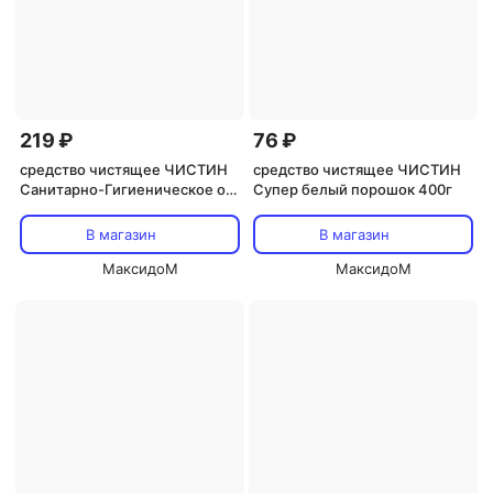
219 ₽
76 ₽
средство чистящее ЧИСТИН
средство чистящее ЧИСТИН
Санитарно-Гигиеническое от
Супер белый порошок 400г
налета и ржавчины гель 750г
В магазин
В магазин
МаксидоМ
МаксидоМ