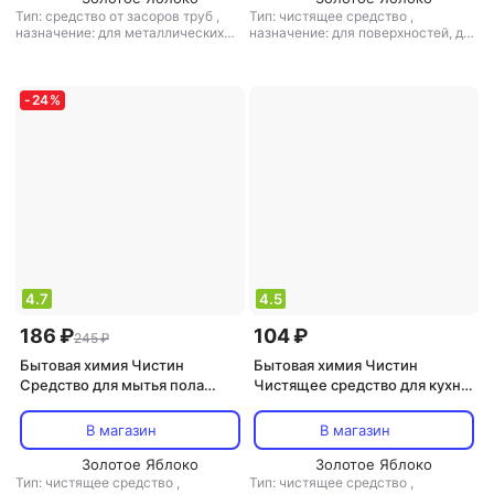
Тип: средство от засоров труб
,
Тип: чистящее средство
,
назначение: для металлических
назначение: для поверхностей, для
поверхностей, для поверхностей,
пола/ламината, универсальное
для санузлов и ванных комнат,
средство
,
тип ткани:
универсальное средство
,
тип
универсальный
ткани: универсальный
-
24
%
4.7
4.5
186 ₽
104 ₽
245 ₽
Бытовая химия Чистин
Бытовая химия Чистин
Средство для мытья пола
Чистящее средство для кухни
Морская волна 1 кг
Лимонный всплеск порошок
400 г
В магазин
В магазин
Золотое Яблоко
Золотое Яблоко
Тип: чистящее средство
,
Тип: чистящее средство
,