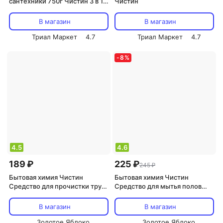
сантехники 750г Чистин 3 в 1
Чистин
хлорный
В магазин
В магазин
Триал Маркет
4.7
Триал Маркет
4.7
-
8
%
4.5
4.6
189 ₽
225 ₽
245 ₽
Бытовая химия Чистин
Бытовая химия Чистин
Средство для прочистки труб
Средство для мытья полов
Сток 750 г
алтайские луга 1000 г
В магазин
В магазин
Золотое Яблоко
Золотое Яблоко