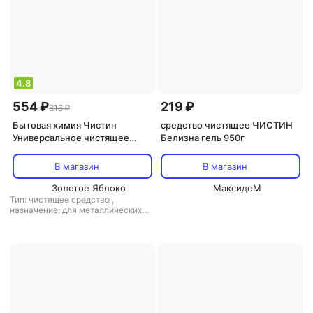
4.8
554 ₽
219 ₽
816 ₽
Бытовая химия Чистин
средство чистящее ЧИСТИН
Универсальное чистящее
Белизна гель 950г
средство 5 литров против
плесени - идеальное решение
В магазин
В магазин
для эффективной уборки и
обеспечения безупречной
Золотое Яблоко
МаксидоМ
Тип: чистящее средство
,
чистоты. Этот моющий
назначение: для металлических
поверхностей, для поверхностей,
для пола/ламината, для санузлов и
ванных комнат, для дезинфекции,
универсальное средство
,
тип
ткани: универсальный