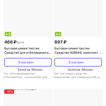
4.8
4.5
468 ₽
897 ₽
937 ₽
Бытовая химия Чистин
Бытовая химия Чистин
Средство для отбеливания и
Средство 609646, комплект 2
чистки тканей, с
шт
комплексным действием 5 л
В магазин
В магазин
"Белизна гель"
Золотое Яблоко
Золотое Яблоко
Тип: пятновыводитель/
Тип: чистящее средство
,
отбеливатель
,
назначение: для
назначение: для поверхностей, для
металлических поверхностей, для
стекла и зеркал, для санузлов и
поверхностей, для пола/ламината,
ванных комнат, для дезинфекции
для санузлов и ванных комнат, для
дезинфекции, универсальное
-
32
%
средство
,
тип ткани:
универсальный, для белого белья,
для шерсти и шелка