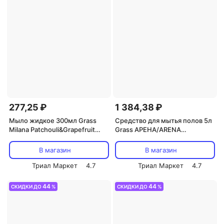
277,25 ₽
1 384,38 ₽
Мыло жидкое 300мл Grass
Средство для мытья полов 5л
Milana Patchouli&Grapefruit
Grass АРЕНА/ARENA
парфюмированное с
нейтральное (218005)
дозатором (125712)
В магазин
В магазин
Триал Маркет
4.7
Триал Маркет
4.7
44
44
СКИДКИ ДО
%
СКИДКИ ДО
%