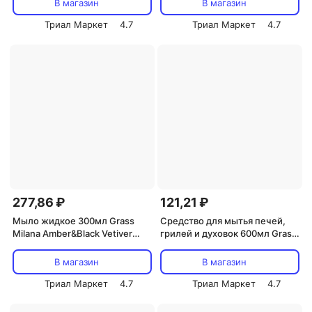
В магазин
В магазин
Триал Маркет
4.7
Триал Маркет
4.7
277,86 ₽
121,21 ₽
Мыло жидкое 300мл Grass
Средство для мытья печей,
Milana Amber&Black Vetiver
грилей и духовок 600мл Grass
парфюмированное с
Орис/Oris Антижир (126094)
дозатором (125711)
В магазин
В магазин
Триал Маркет
4.7
Триал Маркет
4.7