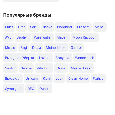
Популярные бренды
Funs
Bref
Sorti
Ласка
Nordland
Prosept
Mepsi
AVE
Septivit
Pure Water
Mayeri
Moon Raccoon
Meule
Bagi
Dosia
Meine Liebe
Sanitol
Выгодная Уборка
Lovular
Золушка
Wonder Lab
Sanfor
Selena
Vita Udin
Grass
Master Fresh
Вкусвилл
Unicum
Kipni
Losk
Clean Home
Лайма
Synergetic
DEC
Qualita