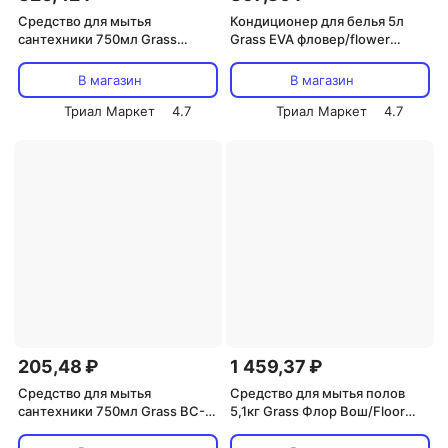
Средство для мытья
Кондиционер для белья 5л
сантехники 750мл Grass
Grass EVA фловер/flower
Глосс-Гель Профешнл/Gloss-
(125377)
Gel Professional (125568)
В магазин
В магазин
Триал Маркет
4.7
Триал Маркет
4.7
205,48 ₽
1 459,37 ₽
Средство для мытья
Средство для мытья полов
сантехники 750мл Grass ВС-
5,1кг Grass Флор Вош/Floor
гель/WC-Gel (219175)
Wash нейтральное (125195)