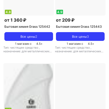
4.8
4.9
от 1 360 ₽
от 209 ₽
Бытовая химия Grass 125442
Бытовая химия Grass 125443
Все цены
2
Все цены
3
1 магазин с
4.5
+
1 магазин с
4.5
+
Тип: чистящее средство
,
Тип: чистящее средство
,
назначение: для металлических
назначение: для металлических
поверхностей, для поверхностей,
поверхностей, для одежды, для
для пола/ламината
поверхностей, для пола/ламината,
для санузлов и ванных комнат, для
дезинфекции, универсальное
средство
,
тип ткани:
универсальный