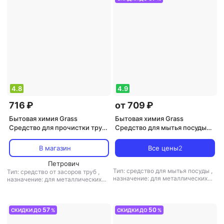
для дезинфекции, для мебели, для
универсальный
бытовой техники, универсальное
средство
,
тип ткани:
универсальный
4.8
4.9
716 ₽
от 709 ₽
Бытовая химия Grass
Бытовая химия Grass
Средство для прочистки труб
Средство для мытья посуды
Digger Gel гель 5 л
Velly Нежный лимон
концентрат 5 л
В магазин
Все цены
2
Петрович
Тип: средство для мытья посуды
,
Тип: средство от засоров труб
,
назначение: для металлических
назначение: для металлических
поверхностей, для поверхностей,
поверхностей, для поверхностей,
для стекла и зеркал,
для санузлов и ванных комнат, для
универсальное средство
,
тип
дезинфекции, универсальное
ткани: универсальный, для
средство
,
тип ткани:
57
50
СКИДКИ ДО
%
СКИДКИ ДО
%
детского белья
универсальный