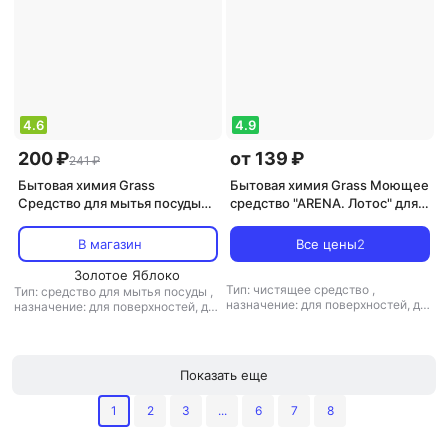
детского белья
4.6
4.9
200 ₽
от 139 ₽
241 ₽
Бытовая химия Grass
Бытовая химия Grass Моющее
Средство для мытья посуды
средство "ARENA. Лотос" для
Velly Нежные ручки 500 мл
пола, 1 л
В магазин
Все цены
2
Золотое Яблоко
Тип: чистящее средство
,
Тип: средство для мытья посуды
,
назначение: для поверхностей, для
назначение: для поверхностей, для
пола/ламината, для стекла и
стекла и зеркал, универсальное
зеркал, для санузлов и ванных
средство
,
тип ткани:
комнат, для экранов и оргтехники,
универсальный
универсальное средство
,
тип
Показать еще
ткани: универсальный
1
2
3
...
6
7
8