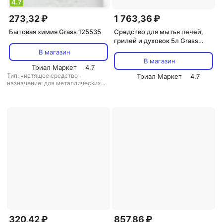
4.7
273,32 ₽
1 763,36 ₽
Бытовая химия Grass 125535
Средство для мытья печей,
грилей и духовок 5л Grass
Azelit (125372)
В магазин
В магазин
Триал Маркет
4.7
Тип: чистящее средство
,
Триал Маркет
4.7
назначение: для металлических
поверхностей, для поверхностей,
для санузлов и ванных комнат, для
дезинфекции, универсальное
средство
,
тип ткани:
универсальный
320,42 ₽
857,86 ₽