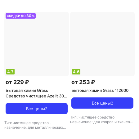
поверхностей, для поверхностей,
поверхностей, для поверхностей,
для стеклокерамики, для
для санузлов и ванных комнат, для
микроволновой печи,
дезинфекции
универсальное средство
,
тип
30
СКИДКИ ДО
%
ткани: универсальный
4.7
4.6
от 229 ₽
от 253 ₽
Бытовая химия Grass
Бытовая химия Grass 112600
Средство чистящее Azelit 300
мл
Все цены
2
Все цены
2
Тип: чистящее средство
,
назначение: для ковров и тканевой
Тип: чистящее средство
,
обивки, для металлических
назначение: для металлических
поверхностей, для поверхностей,
поверхностей, для поверхностей,
для пола/ламината, для санузлов и
для стеклокерамики,