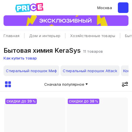
Москва
Главная
Дом и интерьер
Хозяйственные товары
Быт
Бытовая химия KeraSys
11 товаров
Как купить товар
Стиральный порошок Миф
Стиральный порошок Attack
Конд
Сначала популярное
39
38
СКИДКИ ДО
%
СКИДКИ ДО
%