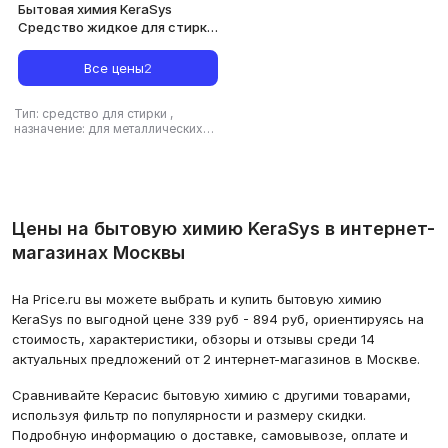
Бытовая химия KeraSys
Средство жидкое для стирки
Wool Shampoo "Original", 1 л
Все цены
2
Тип: средство для стирки
,
назначение: для металлических
поверхностей, для одежды, для
стиральной машины,
универсальное средство
,
тип
ткани: универсальный, для
цветного белья, для белого
белья, для шерсти и шелка, для
Цены на бытовую химию KeraSys в интернет-
деликатных тканей, для детского
белья
магазинах Москвы
На Price.ru вы можете выбрать и купить бытовую химию
KeraSys по выгодной цене 339 руб - 894 руб, ориентируясь на
стоимость, характеристики, обзоры и отзывы среди 14
актуальных предложений от 2 интернет-магазинов в Москве.
Сравнивайте Керасис бытовую химию с другими товарами,
используя фильтр по популярности и размеру скидки.
Подробную информацию о доставке, самовывозе, оплате и