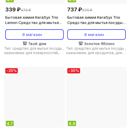
339 ₽
737 ₽
479 ₽
970 ₽
Бытовая химия KeraSys Trio
Бытовая химия KeraSys Trio
Lemon Средство для мытья
Средство для мытья посуды
посуды Лимон 1кг
Фитонциды зап.блок, 1200мл
зап.блок
В магазин
В магазин
Твой дом
Золотое Яблоко
Тип: средство для мытья посуды
,
Тип: средство для мытья посуды
,
назначение: для поверхностей,
назначение: для продуктов, для
универсальное средство
,
тип
поверхностей, универсальное
ткани: универсальный
средство
,
тип ткани:
универсальный
-
25
%
-
30
%
4.7
4.4