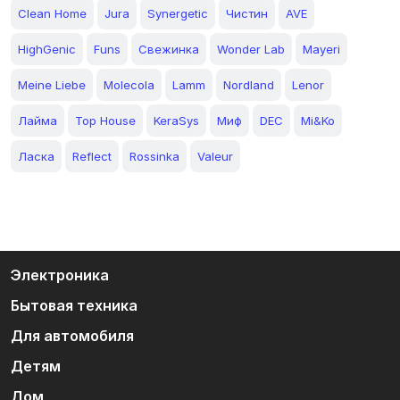
Clean Home
Jura
Synergetic
Чистин
AVE
HighGenic
Funs
Свежинка
Wonder Lab
Mayeri
Meine Liebe
Molecola
Lamm
Nordland
Lenor
Лайма
Top House
KeraSys
Миф
DEC
Mi&Ko
Ласка
Reflect
Rossinka
Valeur
Электроника
Бытовая техника
Для автомобиля
Детям
Дом