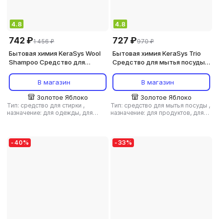
4.8
4.8
742 ₽
727 ₽
1 456 ₽
970 ₽
Бытовая химия KeraSys Wool
Бытовая химия KeraSys Trio
Shampoo Средство для
Средство для мытья посуды
стирки жидкое
Рисовые отруби зап.блок,
Оригинальный, 1300
200мл зап.блок
В магазин
В магазин
Золотое Яблоко
Золотое Яблоко
Тип: средство для стирки
,
Тип: средство для мытья посуды
,
назначение: для одежды, для
назначение: для продуктов, для
стиральной машины,
поверхностей
,
тип ткани: для
универсальное средство
,
тип
детского белья
ткани: универсальный, для
цветного белья, для шерсти и
-
40
%
-
33
%
шелка, для деликатных тканей, для
детского белья