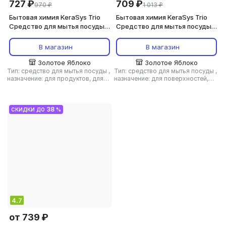
727 ₽
709 ₽
970 ₽
1 013 ₽
Бытовая химия KeraSys Trio
Бытовая химия KeraSys Trio
Средство для мытья посуды
Средство для мытья посуды
Пшеница зап.блок, 1200мл
Фитонциды, 750мл
зап.блок
В магазин
В магазин
Золотое Яблоко
Золотое Яблоко
Тип: средство для мытья посуды
,
Тип: средство для мытья посуды
,
назначение: для продуктов, для
назначение: для поверхностей,
поверхностей, универсальное
универсальное средство
,
тип
средство
,
тип ткани:
ткани: универсальный
универсальный
38
СКИДКИ ДО
%
4.7
от 739 ₽