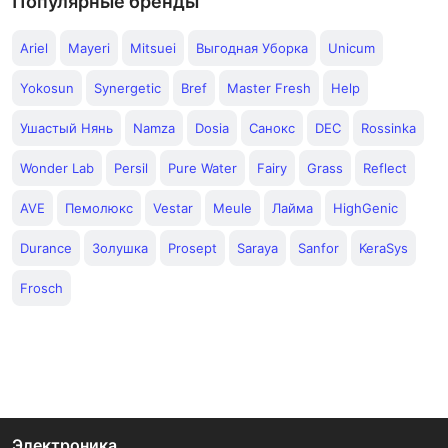
Популярные бренды
Ariel
Mayeri
Mitsuei
Выгодная Уборка
Unicum
Yokosun
Synergetic
Bref
Master Fresh
Help
Ушастый Нянь
Namza
Dosia
Санокс
DEC
Rossinka
Wonder Lab
Persil
Pure Water
Fairy
Grass
Reflect
AVE
Пемолюкс
Vestar
Meule
Лайма
HighGenic
Durance
Золушка
Prosept
Saraya
Sanfor
KeraSys
Frosch
Электроника