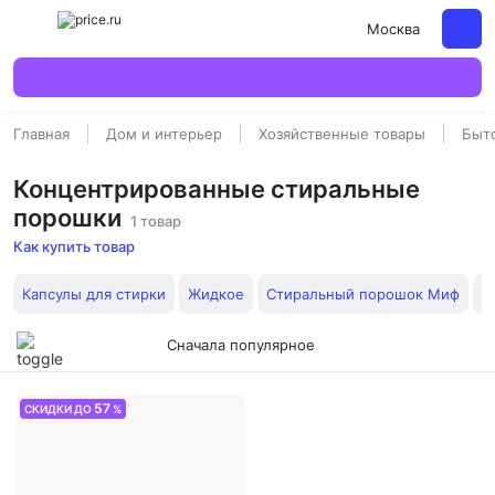
Москва
Главная
Дом и интерьер
Хозяйственные товары
Быт
Концентрированные стиральные
порошки
1 товар
Как купить товар
Капсулы для стирки
Жидкое
Стиральный порошок Миф
С
Сначала популярное
57
СКИДКИ ДО
%