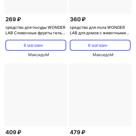
269 ₽
360 ₽
средство для посуды WONDER
средство для пола WONDER
LAB Сливочные фрукты гель
LAB для домов с животными
550мл
1,1л
В магазин
В магазин
МаксидоМ
МаксидоМ
409 ₽
479 ₽