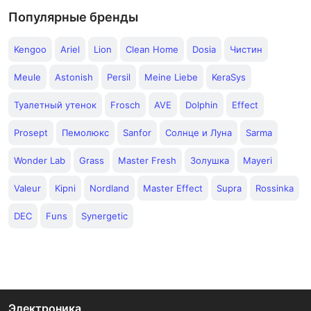
Популярные бренды
Kengoo
Ariel
Lion
Clean Home
Dosia
Чистин
Meule
Astonish
Persil
Meine Liebe
KeraSys
Туалетный утенок
Frosch
AVE
Dolphin
Effect
Prosept
Пемолюкс
Sanfor
Солнце и Луна
Sarma
Wonder Lab
Grass
Master Fresh
Золушка
Mayeri
Valeur
Kipni
Nordland
Master Effect
Supra
Rossinka
DEC
Funs
Synergetic
Электроника