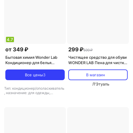
4.7
от 349 ₽
299 ₽
599 ₽
Бытовая химия Wonder Lab
Чистящее средство для обуви
Кондиционер для белья
WONDER LAB Пена для чистки
"Цветок граната",
обуви и кроссовок, эко
гипоаллергенный, 1 л
очиститель 550
Все цены
3
В магазин
Л'Этуаль
Тип: кондиционер/ополаскиватель
,
назначение: для одежды,
универсальное средство
,
тип
ткани: универсальный