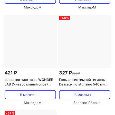
МаксидоМ
МаксидоМ
-
58
%
421 ₽
327 ₽
780 ₽
средство чистящее WONDER
Гель для интимной гигиены
LAB Универсальный спрей
Delicate moisturizing 540 мл
550мл
WONDER LAB
В магазин
В магазин
МаксидоМ
Золотое Яблоко
-
57
%