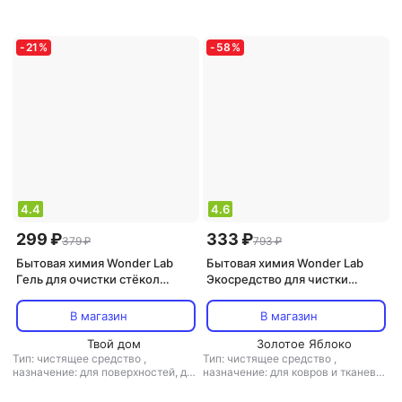
металлических поверхностей, для
поверхностей, для поверхностей,
поверхностей, для
для стеклокерамики, для
стеклокерамики, универсальное
микроволновой печи,
средство
,
тип ткани:
универсальное средство
,
тип
-
21
%
-
58
%
универсальный
ткани: универсальный
4.4
4.6
299 ₽
333 ₽
379 ₽
793 ₽
Бытовая химия Wonder Lab
Бытовая химия Wonder Lab
Гель для очистки стёкол
Экосредство для чистки
каминов и печей 0,55 л
мягкой мебели, ковров и
тканей 0,55 л
В магазин
В магазин
Твой дом
Золотое Яблоко
Тип: чистящее средство
,
Тип: чистящее средство
,
назначение: для поверхностей, для
назначение: для ковров и тканевой
стекла и зеркал, универсальное
обивки, для одежды, для
средство
,
тип ткани:
поверхностей, для санузлов и