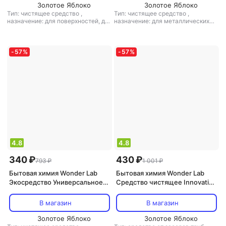
Золотое Яблоко
Золотое Яблоко
Тип: чистящее средство
,
Тип: чистящее средство
,
назначение: для поверхностей, для
назначение: для металлических
пола/ламината, для санузлов и
поверхностей, для поверхностей,
ванных комнат, для мебели,
для санузлов и ванных комнат,
универсальное средство
,
тип
универсальное средство
,
тип
ткани: универсальный, для шерсти
ткани: универсальный
-
57
%
-
57
%
и шелка
4.8
4.8
340 ₽
430 ₽
793 ₽
1 001 ₽
Бытовая химия Wonder Lab
Бытовая химия Wonder Lab
Экосредство Универсальное
Средство чистящее Innovative
для стёкол и зеркал 550мл
Formula для чистки труб и
устранения засоров 1.1л
В магазин
В магазин
Золотое Яблоко
Золотое Яблоко