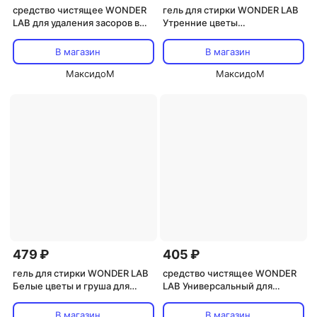
средство чистящее WONDER
гель для стирки WONDER LAB
LAB для удаления засоров в
Утренние цветы
трубах гель 1,1л
универсальный 1л
В магазин
В магазин
МаксидоМ
МаксидоМ
479 ₽
405 ₽
гель для стирки WONDER LAB
средство чистящее WONDER
Белые цветы и груша для
LAB Универсальный для
спорт. одежды 1л
ковров, мягкой мебели спрей
550мл
В магазин
В магазин