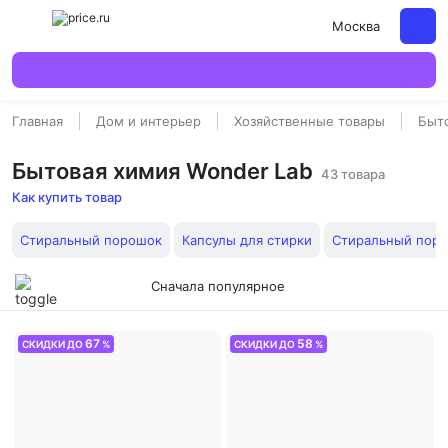
Москва
Главная
Дом и интерьер
Хозяйственные товары
Быт
Бытовая химия Wonder Lab
43 товара
Как купить товар
Стиральный порошок
Капсулы для стирки
Стиральный поро
Сначала популярное
67
58
СКИДКИ ДО
%
СКИДКИ ДО
%