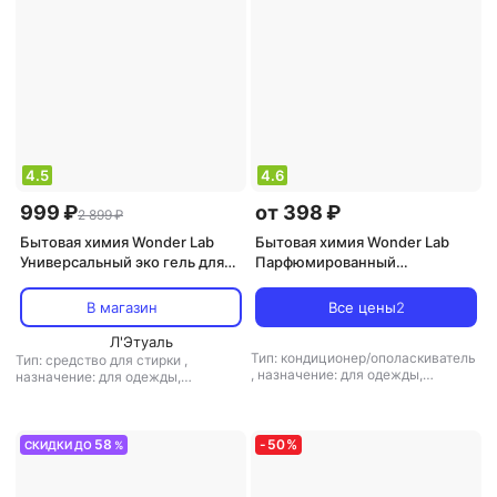
4.5
4.6
999 ₽
от 398 ₽
2 899 ₽
Бытовая химия Wonder Lab
Бытовая химия Wonder Lab
Универсальный эко гель для
Парфюмированный
стирки Professional 5000.0
кондиционер для белья
"Нежный хлопок",
В магазин
Все цены
2
ополаскиватель для стрики
Л'Этуаль
белья, 1 л
Тип: кондиционер/ополаскиватель
Тип: средство для стирки
,
,
назначение: для одежды,
назначение: для одежды,
универсальное средство
,
тип
универсальное средство
,
тип
ткани: универсальный
ткани: универсальный, для
детского белья
58
-
50
%
СКИДКИ ДО
%