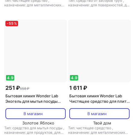
Тип: чистящее средство
,
Тип: средство от засоров труб
,
назначение: для металлических
назначение: для поверхностей, для
поверхностей, для поверхностей,
санузлов и ванных комнат
,
тип
для стекла и зеркал, для санузлов
ткани: универсальный
и ванных комнат, для экранов и
оргтехники, для бытовой техники,
-
55
%
универсальное средство
,
тип
ткани: универсальный
4.9
4.9
251 ₽
1 611 ₽
558 ₽
Бытовая химия Wonder Lab
Бытовая химия Wonder Lab
Экогель для мытья посуды
Чистящее средство для плит,
Жасмин и морская соль 550мл
духовых шкафов и грилей,
3.78 л
В магазин
В магазин
Золотое Яблоко
Твой дом
Тип: средство для мытья посуды
,
Тип: чистящее средство
,
назначение: для продуктов, для
назначение: для металлических