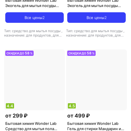
Бытовая химия Wonder Lab
Бытовая химия Wonder Lab
Экогель для мытья посуды
Экогель для мытья посуды
Жасмин и морская соль 1л
Нейтральный 1л
Все цены
2
Все цены
2
Тип: средство для мытья посуды
,
Тип: средство для мытья посуды
,
назначение: для продуктов, для
назначение: для продуктов, для
металлических поверхностей, для
металлических поверхностей, для
поверхностей, для
поверхностей, для
стеклокерамики, универсальное
стеклокерамики, универсальное
средство
,
тип ткани:
средство
,
тип ткани:
58
58
СКИДКИ ДО
%
СКИДКИ ДО
%
универсальный
универсальный
4.4
4.5
от 299 ₽
от 499 ₽
Бытовая химия Wonder Lab
Бытовая химия Wonder Lab
Средство для мытья пола
Гель для стирки Мандарин и