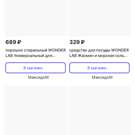
689 ₽
329 ₽
порошок стиральный WONDER
средство для посуды WONDER
LAB Универсальный для
LAB Жасмин и морская соль
цветного белья 1кг
гель1л
В магазин
В магазин
МаксидоМ
МаксидоМ