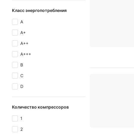
Класс энергопотребления
A
A+
A++
A+++
B
C
D
Количество компрессоров
1
2