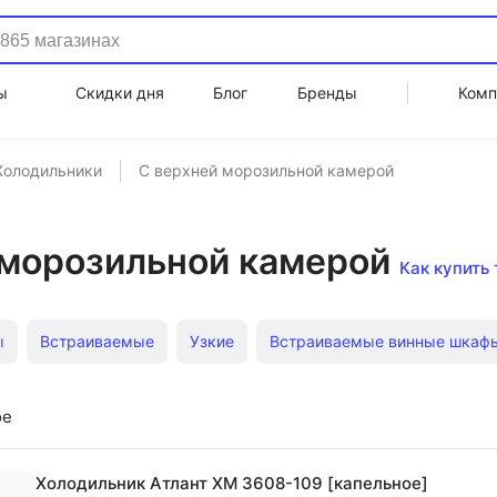
ы
Скидки дня
Блог
Бренды
Комп
Холодильники
С верхней морозильной камерой
 морозильной камерой
Как купить 
ы
Встраиваемые
Узкие
Встраиваемые винные шкаф
нные
Встраиваемые
Лучшие LG
Инверторные
Д
ое
е
И морозильные камеры
Холодильник Атлант XM 3608-109 [капельное]