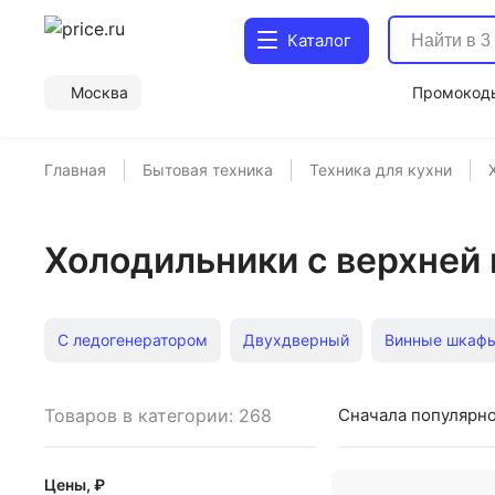
Каталог
Москва
Промокод
Главная
Бытовая техника
Техника для кухни
Холодильники с верхней
С ледогенератором
Двухдверный
Винные шкаф
Мини-для напитков
Без морозильной камеры
Ви
Товаров в категории: 268
Сначала популярн
Самсунг сайд-бай-сайд
Встраиваемые однодверны
Цены, ₽