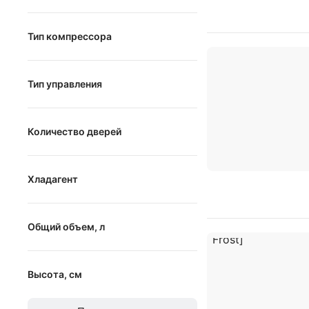
Тип компрессора
линейный
Тип управления
инверторный
электронное
стандартный
Количество дверей
электронно-механическое
механическое
от
до
Хладагент
R600a
Общий объем, л
R134a
R290
от
до
Высота, см
от
до