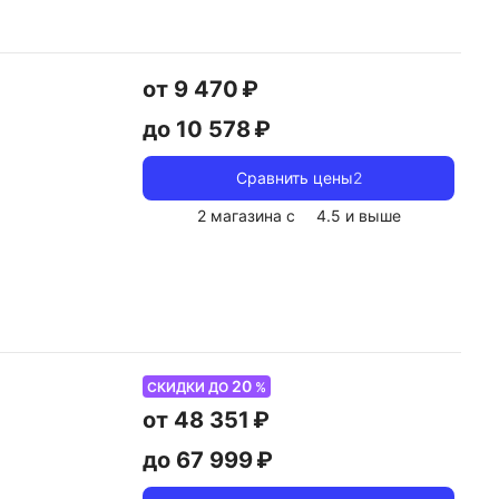
от 9 470 ₽
до 10 578 ₽
Сравнить цены
2
2 магазина с
4.5
и выше
20
СКИДКИ ДО
%
от 48 351 ₽
до 67 999 ₽