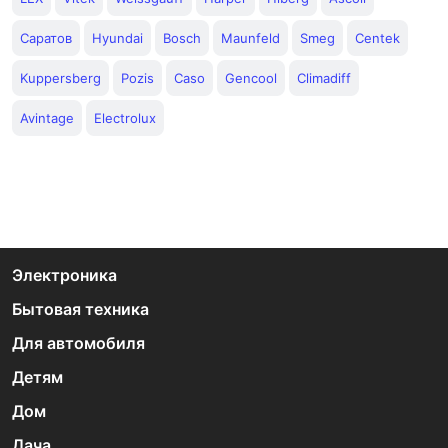
Саратов
Hyundai
Bosch
Maunfeld
Smeg
Centek
Kuppersberg
Pozis
Caso
Gencool
Climadiff
Avintage
Electrolux
Электроника
Бытовая техника
Для автомобиля
Детям
Дом
Дача