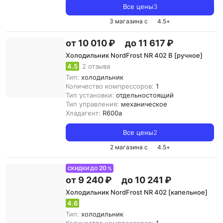
Все цены
3
3 магазина с
4.5
+
от 10 010 ₽
до 11 617 ₽
Холодильник NordFrost NR 402 B [ручное]
4.5
2 отзыва
Тип:
холодильник
Количество компрессоров:
1
Тип установки:
отдельностоящий
Тип управления:
механическое
Хладагент:
R600a
Все цены
2
2 магазина с
4.5
+
20
СКИДКИ ДО
%
от 9 240 ₽
до 10 241 ₽
Холодильник NordFrost NR 402 [капельное]
4.6
Тип:
холодильник