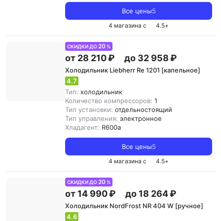
Все цены
5
4 магазина с
4.5
+
20
СКИДКИ ДО
%
от 28 210 ₽
до 32 958 ₽
Холодильник Liebherr Re 1201 [капельное]
4.7
Тип:
холодильник
Количество компрессоров:
1
Тип установки:
отдельностоящий
Тип управления:
электронное
Хладагент:
R600a
Все цены
5
4 магазина с
4.5
+
20
СКИДКИ ДО
%
от 14 990 ₽
до 18 264 ₽
Холодильник NordFrost NR 404 W [ручное]
4.6