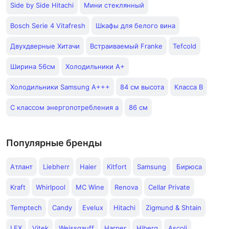
Side by Side Hitachi
Мини стеклянный
Bosch Serie 4 Vitafresh
Шкафы для белого вина
Двухдверные Хитачи
Встраиваемый Franke
Tefcold
Ширина 56см
Холодильники A+
Холодильники Samsung A+++
84 см высота
Класса В
С классом энергопотребления а
86 см
Популярные бренды
Атлант
Liebherr
Haier
Kitfort
Samsung
Бирюса
Kraft
Whirlpool
MC Wine
Renova
Cellar Private
Temptech
Candy
Evelux
Hitachi
Zigmund & Shtain
LEX
Vitek
Weissgauff
Harper
Hiberg
Ascoli