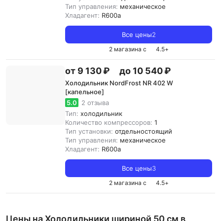
Тип управления:
механическое
Хладагент:
R600a
Все цены
2
2 магазина с
4.5
+
от 9 130 ₽
до 10 540 ₽
Холодильник NordFrost NR 402 W
[капельное]
5.0
2 отзыва
Тип:
холодильник
Количество компрессоров:
1
Тип установки:
отдельностоящий
Тип управления:
механическое
Хладагент:
R600a
Все цены
3
2 магазина с
4.5
+
Цены на Холодильники шириной 50 см в