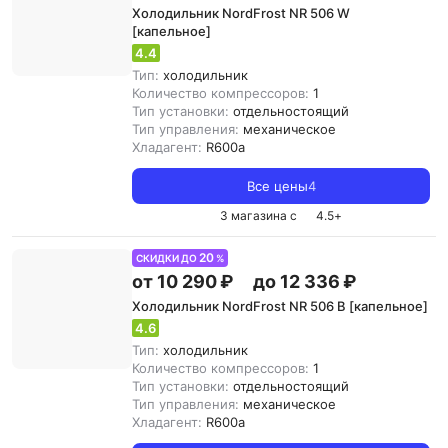
Холодильник NordFrost NR 506 W
[капельное]
4.4
Тип:
холодильник
Количество компрессоров:
1
Тип установки:
отдельностоящий
Тип управления:
механическое
Хладагент:
R600a
Все цены
4
3 магазина с
4.5
+
20
СКИДКИ ДО
%
от 10 290 ₽
до 12 336 ₽
Холодильник NordFrost NR 506 B [капельное]
4.6
Тип:
холодильник
Количество компрессоров:
1
Тип установки:
отдельностоящий
Тип управления:
механическое
Хладагент:
R600a