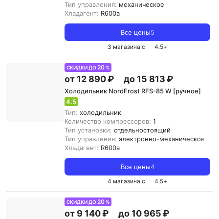
Тип управления:
механическое
Хладагент:
R600a
Все цены
5
3 магазина с
4.5
+
20
СКИДКИ ДО
%
от 12 890 ₽
до 15 813 ₽
Холодильник NordFrost RFS-85 W [ручное]
4.5
Тип:
холодильник
Количество компрессоров:
1
Тип установки:
отдельностоящий
Тип управления:
электронно-механическое
Хладагент:
R600a
Все цены
4
4 магазина с
4.5
+
20
СКИДКИ ДО
%
от 9 140 ₽
до 10 965 ₽