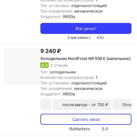
Количество компрессоров:
1
Тип установки:
отдельностоящий
Тип управления:
механическое
Хладагент:
R600a
Все цены
7
2 магазина с
4.5
+
9 240 ₽
Холодильник NordFrost NR 506 E [капельное]
4.5
2 отзыва
Тип:
холодильник
Количество компрессоров:
1
Тип установки:
отдельностоящий
Тип управления:
механическое
Хладагент:
R600a
послезавтра
от 700 ₽
Оплата
•
Сделать заказ
RuMarkets
5.0