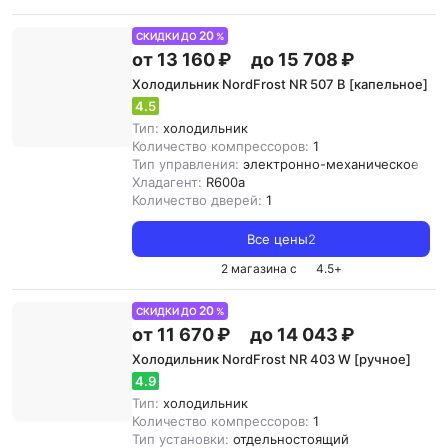
20
СКИДКИ ДО
%
от 13 160 ₽
до 15 708 ₽
Холодильник NordFrost NR 507 B [капельное]
4.5
Тип:
холодильник
Количество компрессоров:
1
Тип управления:
электронно-механическое
Хладагент:
R600a
Количество дверей:
1
Все цены
2
2 магазина с
4.5
+
20
СКИДКИ ДО
%
от 11 670 ₽
до 14 043 ₽
Холодильник NordFrost NR 403 W [ручное]
4.9
Тип:
холодильник
Количество компрессоров:
1
Тип установки:
отдельностоящий