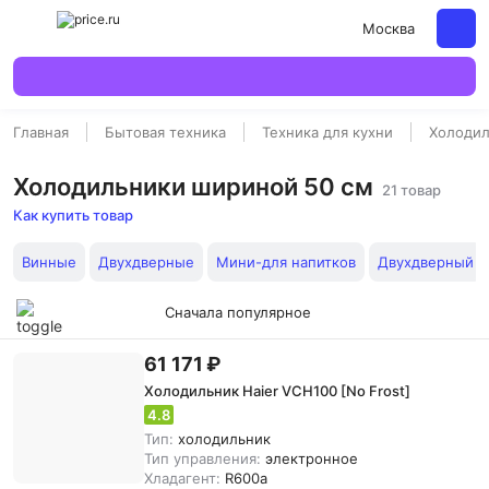
Москва
Главная
Бытовая техника
Техника для кухни
Холодил
Холодильники шириной 50 см
21 товар
Как купить товар
Винные
Двухдверные
Мини-для напитков
Двухдверный
Сначала популярное
61 171 ₽
Холодильник Haier VCH100 [No Frost]
4.8
Тип:
холодильник
Тип управления:
электронное
Хладагент:
R600a