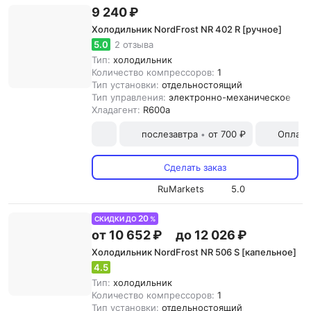
9 240 ₽
Холодильник NordFrost NR 402 R [ручное]
5.0
2 отзыва
Тип:
холодильник
Количество компрессоров:
1
Тип установки:
отдельностоящий
Тип управления:
электронно-механическое
Хладагент:
R600a
послезавтра
от 700 ₽
Оплата
•
Сделать заказ
RuMarkets
5.0
20
СКИДКИ ДО
%
от 10 652 ₽
до 12 026 ₽
Холодильник NordFrost NR 506 S [капельное]
4.5
Тип:
холодильник
Количество компрессоров:
1
Тип установки:
отдельностоящий