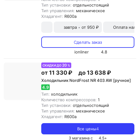
Тип установки:
отдельностоящий
Тип управления:
механическое
Хладагент:
R600a
завтра
от 950 ₽
Оплата нали
•
Сделать заказ
ionliner
4.8
20
СКИДКИ ДО
%
от 11 330 ₽
до 13 638 ₽
Холодильник NordFrost NR 403 AW [ручное]
4.9
Тип:
холодильник
Количество компрессоров:
1
Тип установки:
отдельностоящий
Тип управления:
механическое
Хладагент:
R600a
Все цены
4
3 магазина с
4.5
+