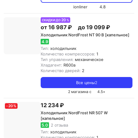
ionliner
4.8
20
СКИДКИ ДО
%
от 16 987 ₽
до 19 099 ₽
Холодильник NordFrost NT 90 B [капельное]
4.9
Тип:
холодильник
Количество компрессоров:
1
Тип управления:
механическое
Хладагент:
R600a
Количество дверей:
2
Все цены
2
2 магазина с
4.5
+
12 234 ₽
-
20
%
Холодильник NordFrost NR 507 W
[капельное]
5.0
2 отзыва
Тип:
холодильник
Количество компрессоров:
1