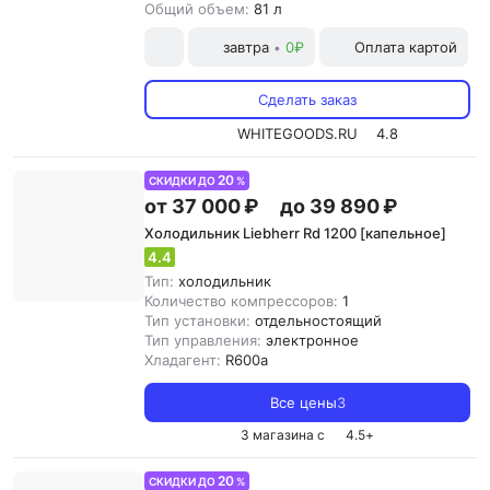
Общий объем:
81 л
завтра
0₽
Оплата картой
•
Сделать заказ
WHITEGOODS.RU
4.8
20
СКИДКИ ДО
%
от 37 000 ₽
до 39 890 ₽
Холодильник Liebherr Rd 1200 [капельное]
4.4
Тип:
холодильник
Количество компрессоров:
1
Тип установки:
отдельностоящий
Тип управления:
электронное
Хладагент:
R600a
Все цены
3
3 магазина с
4.5
+
20
СКИДКИ ДО
%