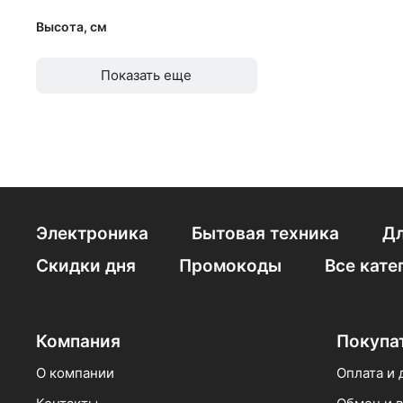
R290
от
до
Высота, см
Высота 86 см
от
до
Показать еще
С ноу фрост, с зо
Электроника
Бытовая техника
Дл
Скидки дня
Промокоды
Все кате
Компания
Покупа
О компании
Оплата и 