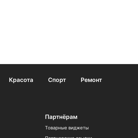
лодильники с зоной влажности
madiff
Холодильники 65 см
Красота
Спорт
Ремонт
Партнёрам
Товарные виджеты