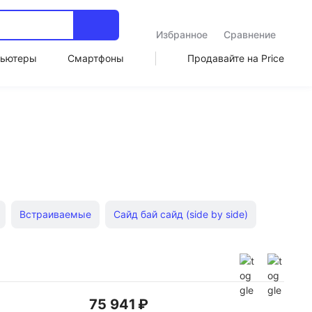
Избранное
Сравнение
ьютеры
Смартфоны
Продавайте на Price
Встраиваемые
Сайд бай сайд (side by side)
фы
Двухдверный
LG Ноу Фрост
75 941 ₽