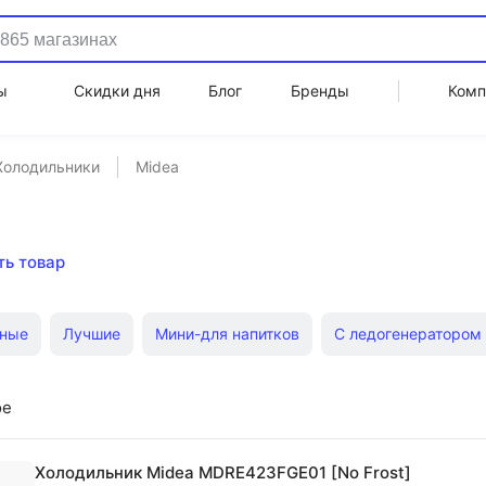
ы
Скидки дня
Блог
Бренды
Комп
Холодильники
Midea
ть товар
ные
Лучшие
Мини-для напитков
С ледогенератором
и-холодильники
Без морозильной камеры
Винные шка
ое
Однодверные
Атлант 180 см
Холодильник Midea MDRE423FGE01 [No Frost]