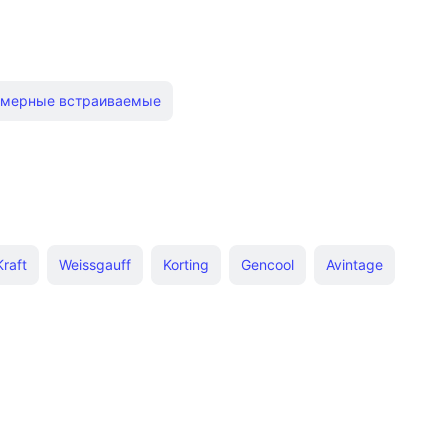
мерные встраиваемые
ерные
Встраиваемый Midea
Плоский
Шириной 75 см
Компактные холодильники
Широкие
Kraft
Weissgauff
Korting
Gencool
Avintage
рой
С морозильной камерой высотой 150 см
hi
Kuppersberg
Electrolux
Gorenje
нальные
С классом энергопотребления а
LEX
Evelux
Caso
Centek
Climadiff
ноу фрост
Самсунг 185см
ваемые Side by Side liebherr
Недорогие бирюса