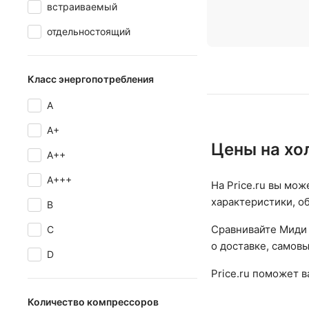
встраиваемый
отдельностоящий
Класс энергопотребления
A
A+
Цены на хо
A++
A+++
На Price.ru вы мож
характеристики, о
B
Сравнивайте Миди 
C
о доставке, самовы
D
Price.ru поможет 
Количество компрессоров