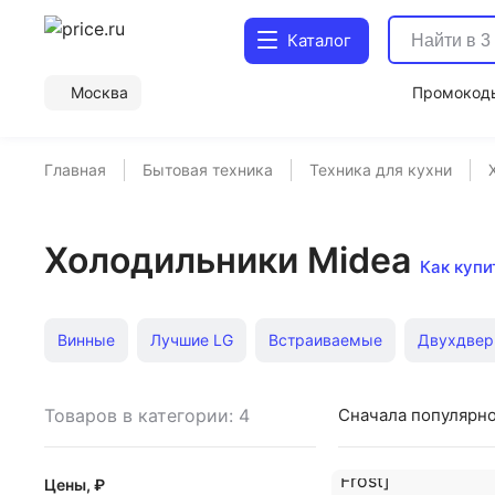
Каталог
Москва
Промокод
Главная
Бытовая техника
Техника для кухни
Холодильники Midea
Как купи
Винные
Лучшие LG
Встраиваемые
Двухдвер
Встраиваемые винные шкафы
Инверторные
Мин
Товаров в категории: 4
Сначала популярн
Встраиваемые однодверные
Двухдверные Samsung
Цены, ₽