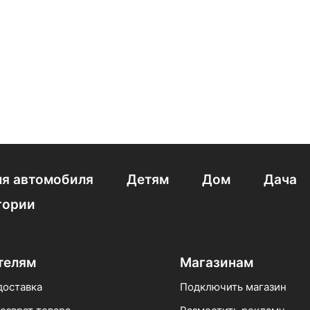
Дешевые Бирюса
280 литров
207 см
Высокие
Хо
ной свежести
Side by Side Korting
Под столешницу
Cli
я автомобиля
Детям
Дом
Дача
гории
телям
Магазинам
доставка
Подключить магазин