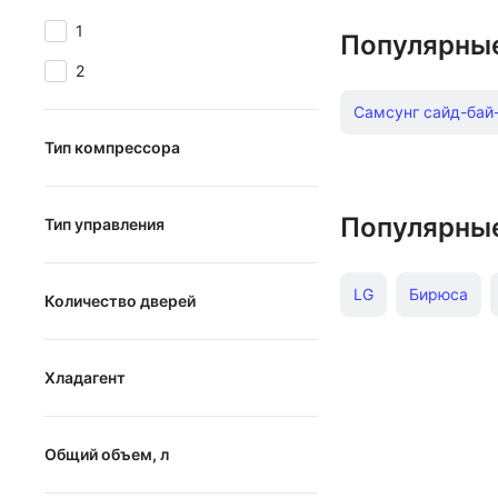
1
Популярны
2
Самсунг сайд-бай
Тип компрессора
Холодильники Atlan
линейный
Шириной 45 см
Популярны
Тип управления
инверторный
электронное
стандартный
Мини встраиваемы
LG
Бирюса
Количество дверей
электронно-механическое
Шириной 80 см
механическое
Kitfort
Beko
от
до
Хладагент
Инверторные встр
Temptech
Shar
R600a
Ascoli ретро
Д
Общий объем, л
R134a
Холодильники кла