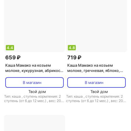
4.4
4.8
659 ₽
719 ₽
Каша Мамако на козьем
Каша Мамако на козьем
молоке, кукурузная, абрикос,
молоке, гречневая, яблоко,
кукуруза-тыква, 200 г
морковь, с гречкой, 200 г
В магазин
В магазин
Твой дом
Твой дом
Тип: каша
,
ступень кормления: 2
Тип: каша
,
ступень кормления: 2
ступень (от 6 до 12 мес.)
,
вес: 200
ступень (от 6 до 12 мес.)
,
вес: 200
г
,
тип каши: на козьем молоке
г
,
тип каши: на козьем молоке