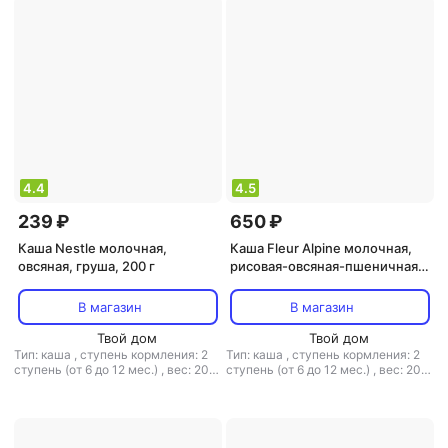
4.4
4.5
239 ₽
650 ₽
Каша Nestle молочная,
Каша Fleur Alpine молочная,
овсяная, груша, 200 г
рисовая-овсяная-пшеничная,
груша-яблоко, с фруктами,
200 г
В магазин
В магазин
Твой дом
Твой дом
Тип: каша
,
ступень кормления: 2
Тип: каша
,
ступень кормления: 2
ступень (от 6 до 12 мес.)
,
вес: 200
ступень (от 6 до 12 мес.)
,
вес: 200
г
,
тип каши: молочная
г
,
тип каши: молочная