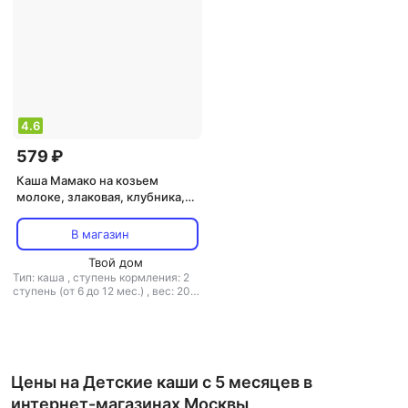
4.6
579 ₽
Каша Мамако на козьем
молоке, злаковая, клубника,
со злаками, 200 г
В магазин
Твой дом
Тип: каша
,
ступень кормления: 2
ступень (от 6 до 12 мес.)
,
вес: 200
г
,
тип каши: на козьем молоке
Цены на Детские каши с 5 месяцев в
интернет-магазинах Москвы