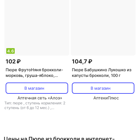
4.6
102 ₽
104,7 ₽
Пюре ФрутоНяня брокколи-
Пюре Бабушкино Лукошко из
морковь, груша-яблоко,
капусты брокколи, 100 г
гипоаллерген., 90 г (детское
пюре)
В магазин
В магазин
Аптечная сеть «Алоэ»
АптекиПлюс
Тип: пюре
,
ступень кормления: 2
ступень (от 6 до 12 мес.)
,
гипоаллергенное питание: есть
,
вес: 90 г
Цены на Пюре из брокколи в интернет-