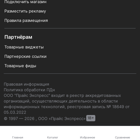
Подключить магазин
Разместить рекламу
Правила размещения
Партнёрам
Товарные виджеты
Партнерские ссылки
Товарные фиды
Правовая информация
Политика обработки ПДн
ООО "Прайс Экспресс" входит в реестр аккредитованных
организаций, осуществляющих деятельность в области
информационных технологий, реестровая запись № 18649 от
05.03.2022
© 1997 — 2026 , ООО «Прайс Экспресс»
Каталог
Главная
Избранное
Сравнение