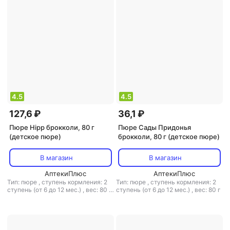
4.5
4.5
127,6 ₽
36,1 ₽
Пюре Hipp брокколи, 80 г
Пюре Сады Придонья
(детское пюре)
брокколи, 80 г (детское пюре)
В магазин
В магазин
АптекиПлюс
АптекиПлюс
Тип: пюре
,
ступень кормления: 2
Тип: пюре
,
ступень кормления: 2
ступень (от 6 до 12 мес.)
,
вес: 80 г
ступень (от 6 до 12 мес.)
,
вес: 80 г
,
объем: 80 мл
,
тип каши:
молочная