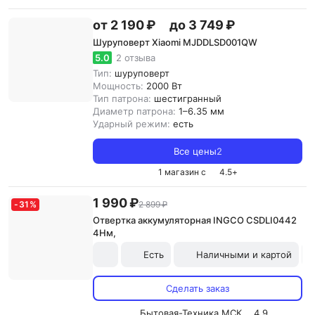
от 2 190 ₽
до 3 749 ₽
Шуруповерт Xiaomi MJDDLSD001QW
5.0
2 отзыва
Тип:
шуруповерт
Мощность:
2000 Вт
Тип патрона:
шестигранный
Диаметр патрона:
1–6.35 мм
Ударный режим:
есть
Все цены
2
1 магазин с
4.5
+
1 990 ₽
-
31
%
2 899 ₽
Отвертка аккумуляторная INGCO CSDLI0442
4Нм,
Есть
Наличными и картой
Сделать заказ
Бытовая-Техника.МСК
4.9