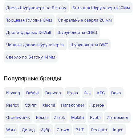
Дрель Шуруповерт по Бетону
Бита для Шуруповерта 10Мм
Торцевая Головка 6Мм
Спиральные сверла 20 мм
Дрели ударные DeWalt
Шуруповерты СПЕЦ
Черные дрели-шуруповерты
Шуруповерты DWT
Сверло по Бетону 14Мм
Популярные бренды
Keyang
DeWalt
Daewoo
Kress
Skil
AEG
Deko
Patriot
Sturm
Xiaomi
Hanskonner
Кратон
Greenworks
Bosch
Zitrek
Makita
Ryobi
Интерскол
Worx
Диолд
Зубр
Crown
P.I.T.
Ресанта
Ingco