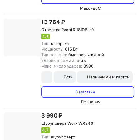
МаксидоМ
13 764 ₽
Отвертка Ryobi R 18IDBL-0
4.5
Тип:
отвертка
Мощность:
615 Вт
Тип патрона:
быстрозажимной
Ударный режим:
есть
Макс. число ударов:
3900
Есть
Наличными и картой
В магазин
Петрович
3 990 ₽
Шуруповерт Worx WX240
4.7
Тип:
шуруповерт