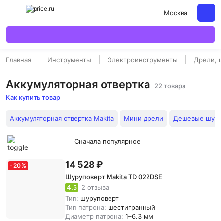
Москва
Главная
Инструменты
Электроинструменты
Дрели, 
Аккумуляторная отвертка
22 товара
Как купить товар
Аккумуляторная отвертка Makita
Мини дрели
Дешевые шур
Сначала популярное
14 528 ₽
-
20
%
Шуруповерт Makita TD 022DSE
4.5
2 отзыва
Тип:
шуруповерт
Тип патрона:
шестигранный
Диаметр патрона:
1–6.3 мм