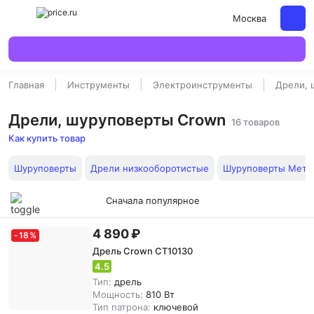
Москва
Главная
Инструменты
Электроинструменты
Дрели, 
Дрели, шуруповерты Crown
16 товаров
Как купить товар
Шуруповерты
Дрели низкооборотистые
Шуруповерты Мета
Сначала популярное
4 890 ₽
-
18
%
Дрель Crown CT10130
4.5
Тип:
дрель
Мощность:
810 Вт
Тип патрона:
ключевой