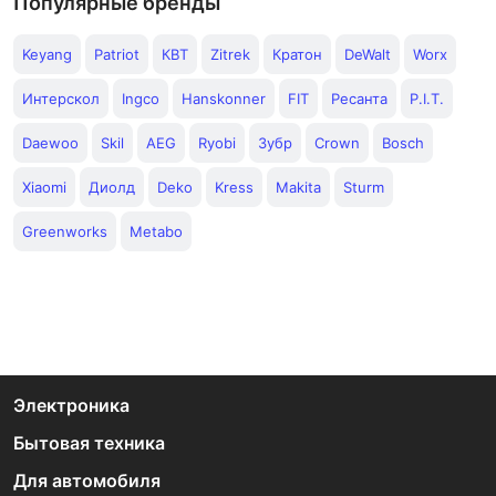
Популярные бренды
Keyang
Patriot
КВТ
Zitrek
Кратон
DeWalt
Worx
Интерскол
Ingco
Hanskonner
FIT
Ресанта
P.I.T.
Daewoo
Skil
AEG
Ryobi
Зубр
Crown
Bosch
Xiaomi
Диолд
Deko
Kress
Makita
Sturm
Greenworks
Metabo
Электроника
Бытовая техника
Для автомобиля