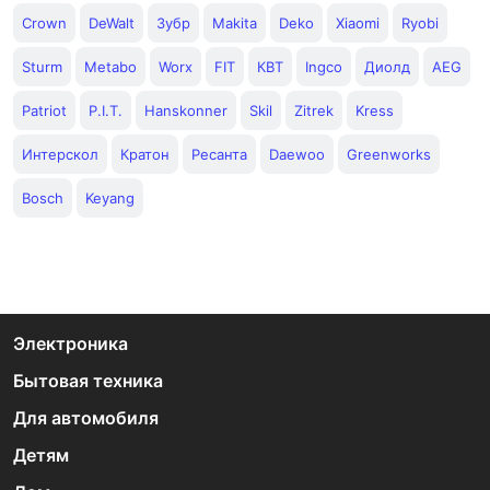
Crown
DeWalt
Зубр
Makita
Deko
Xiaomi
Ryobi
Sturm
Metabo
Worx
FIT
КВТ
Ingco
Диолд
AEG
Patriot
P.I.T.
Hanskonner
Skil
Zitrek
Kress
Интерскол
Кратон
Ресанта
Daewoo
Greenworks
Bosch
Keyang
Электроника
Бытовая техника
Для автомобиля
Детям