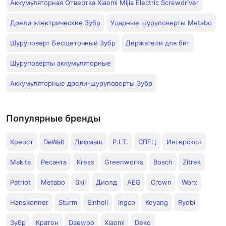
Аккумуляторная Отвертка Xiaomi Mijia Electric Screwdriver
Дрели электрические Зубр
Ударные шуруповерты Metabo
Шуруповерт Бесщеточный Зубр
Держатели для бит
Шуруповерты аккумуляторные
Аккумуляторные дрели-шуруповерты Зубр
Популярные бренды
Креост
DeWalt
Дифмаш
P.I.T.
СПЕЦ
Интерскол
Makita
Ресанта
Kress
Greenworks
Bosch
Zitrek
Patriot
Metabo
Skil
Диолд
AEG
Crown
Worx
Hanskonner
Sturm
Einhell
Ingco
Keyang
Ryobi
Зубр
Кратон
Daewoo
Xiaomi
Deko