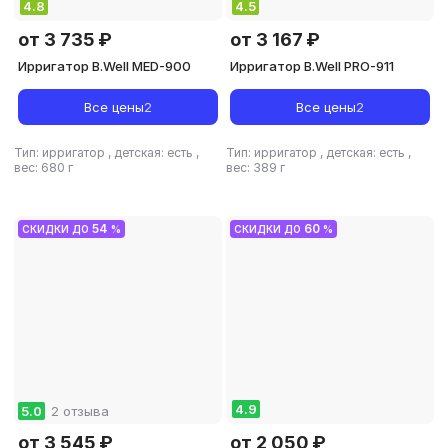
4.8
4.5
от 3 735 ₽
от 3 167 ₽
Ирригатор B.Well MED-900
Ирригатор B.Well PRO-911
Все цены
2
Все цены
2
Тип: ирригатор
,
детская: есть
,
Тип: ирригатор
,
детская: есть
,
вес: 680 г
вес: 389 г
54
60
СКИДКИ ДО
%
СКИДКИ ДО
%
4.9
5.0
2 отзыва
от 3 545 ₽
от 2 050 ₽