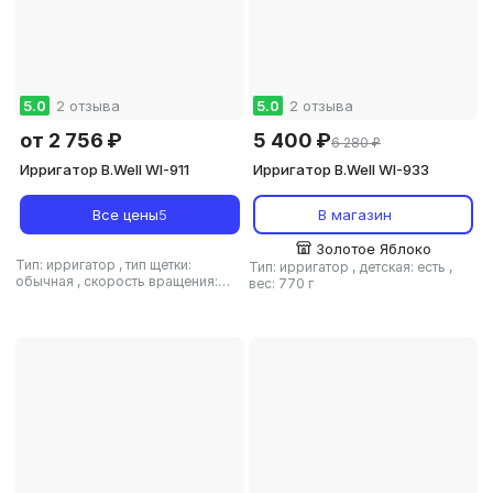
5.0
2 отзыва
5.0
2 отзыва
от 2 756 ₽
5 400 ₽
6 280 ₽
Ирригатор B.Well WI-911
Ирригатор B.Well WI-933
Все цены
5
В магазин
Золотое Яблоко
Тип: ирригатор
,
тип щетки:
Тип: ирригатор
,
детская: есть
,
обычная
,
скорость вращения:
вес: 770 г
1600 дв./мин
,
вес: 253 г