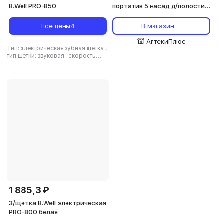
B.Well PRO-850
портатив 5 насад д/полости
рта
Все цены
4
В магазин
АптекиПлюс
Тип: электрическая зубная щетка
,
тип щетки: звуковая
,
скорость
пульсации: 39600 дв./мин
,
вес: 88
г
1 885,3 ₽
З/щетка B.Well электрическая
PRO-800 белая