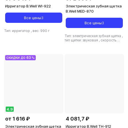
Ирригатор B.Well WI-922
Электрическая зубная щетка
B.Well MED-870
Все цены
3
Все цены
3
Тип: ирригатор
,
вес: 990 г
Тип: электрическая зубная щетка
,
тип щетки: звуковая
,
скорость
пульсации: 39600 дв./мин
63
СКИДКИ ДО
%
4.9
от 1 616 ₽
4 081,7 ₽
Электрическая зубная щетка
Ирригатор B.Well ТН-912