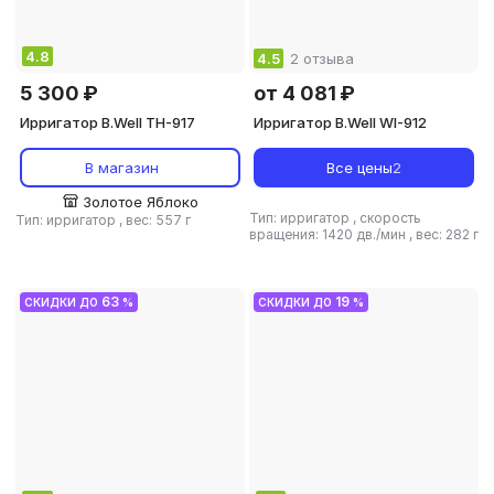
4.8
4.5
2 отзыва
5 300 ₽
от 4 081 ₽
Ирригатор B.Well TH-917
Ирригатор B.Well WI-912
В магазин
Все цены
2
Золотое Яблоко
Тип: ирригатор
,
скорость
Тип: ирригатор
,
вес: 557 г
вращения: 1420 дв./мин
,
вес: 282 г
63
19
СКИДКИ ДО
%
СКИДКИ ДО
%