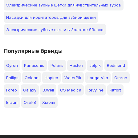
Электрические зубные щетки для чувствительных зубов
Насадки для ирригаторов для зубной щетки
Электрические зубные щетки в Золотое Яблоко
Популярные бренды
Qyron
Panasonic
Polaris
Hasten
Jetpik
Redmond
Philips
Oclean
Hapica
WaterPik
Longa Vita
Omron
Foreo
Galaxy
B.Well
CS Medica
Revyline
Kitfort
Braun
Oral-B
Xiaomi