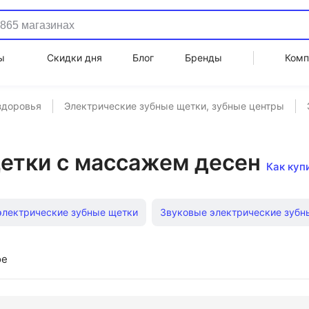
ы
Скидки дня
Блог
Бренды
Комп
здоровья
Электрические зубные щетки, зубные центры
етки с массажем десен
Как куп
лектрические зубные щетки
Звуковые электрические зубн
ентры
Электрические зубные щетки в Золотое Яблоко
Ир
ое
е зубные щетки
Электрические зубные щетки с таймером