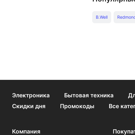
B.Well
Redmon
Oclean
Qyron
Электроника
Бытовая техника
Дл
Скидки дня
Промокоды
Все кате
Компания
Покупа