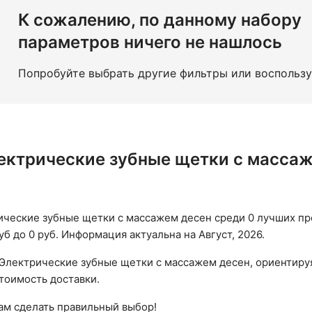
 щетки CS Medica
Ирригаторы
Портативные ирригаторы
К сожалению, по данному набору
Насадки для ирригаторов для зубной щетки
Электричес
параметров ничего не нашлось
Попробуйте выбрать другие фильтры или воспольз
ектрические зубные щетки с массаж
ческие зубные щетки с массажем десен среди 0 лучших пр
уб до 0 руб. Информация актуальна на Август, 2026.
Электрические зубные щетки с массажем десен, ориентируя
стоимость доставки.
вам сделать правильный выбор!