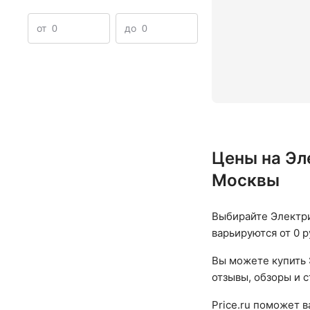
Зубные щетки на батарейках
Электрические зубные
от
до
Электрические зубные щетки для чувствительных зубов
Набор электрических зубных щеток
Цены на Эл
Москвы
Выбирайте Электри
варьируются от 0 р
Вы можете купить 
отзывы, обзоры и 
Price.ru поможет 