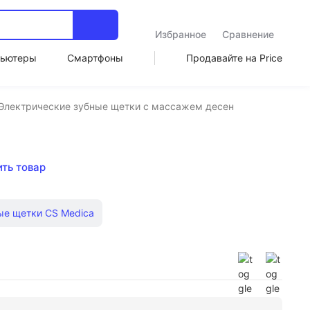
Избранное
Сравнение
ьютеры
Смартфоны
Продавайте на Price
Электрические зубные щетки с массажем десен
ить товар
ые щетки CS Medica
ригаторы Panasonic
Ирригаторы aquajet
Электрические зубные щетки Colgate