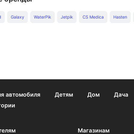
d
Galaxy
WaterPik
Jetpik
CS Medica
Hasten
Revyline
Braun
Foreo
Oral-B
Hapica
Xiaomi
я автомобиля
Детям
Дом
Дача
гории
телям
Магазинам