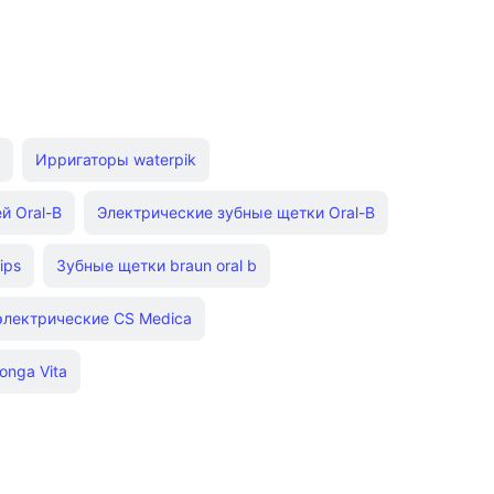
Ирригаторы waterpik
й Oral-B
Электрические зубные щетки Oral-B
ips
Зубные щетки braun oral b
электрические CS Medica
onga Vita