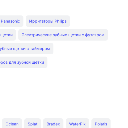
Panasonic
Ирригаторы Philips
 щетки
Электрические зубные щетки с футляром
зубные щетки с таймером
оров для зубной щетки
Oclean
Splat
Bradex
WaterPik
Polaris