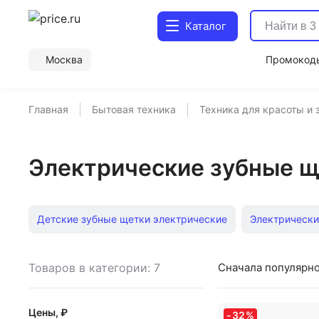
Каталог
Москва
Промокод
Главная
Бытовая техника
Техника для красоты и 
Электрические зубные ще
Детские зубные щетки электрические
Электрически
Звуковые электрические зубные щетки
Детские зуб
Товаров в категории: 7
Сначала популярн
Электрические зубные щетки Oral-B
Электрические з
Цены, ₽
-
32
%