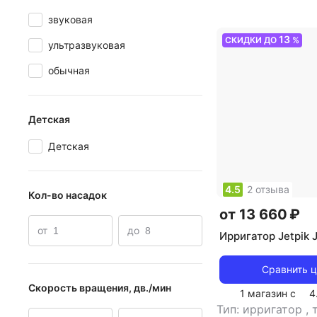
звуковая
13
СКИДКИ ДО
%
ультразвуковая
обычная
Детская
Детская
4.5
2 отзыва
Кол-во насадок
от 13 660 ₽
от
до
Ирригатор Jetpik J
Сравнить 
Скорость вращения, дв./мин
1 магазин с
4
Тип: ирригатор
,