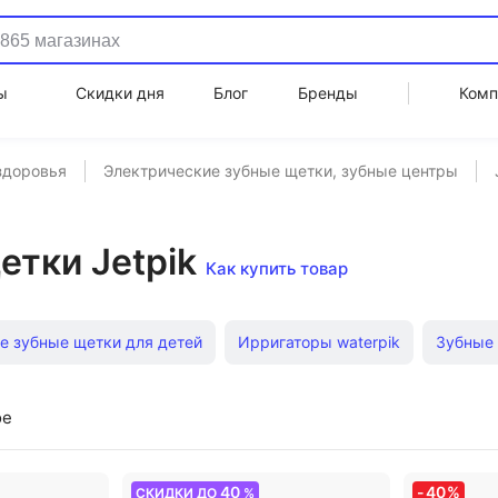
ы
Скидки дня
Блог
Бренды
Комп
здоровья
Электрические зубные щетки, зубные центры
тки Jetpik
Как купить товар
е зубные щетки для детей
Ирригаторы waterpik
Зубные 
ные щетки электрические Oral-B
Электрические зубные щетк
ое
убные щетки Philips
Электрические зубные центры
Деш
40
-
40
%
СКИДКИ ДО
%