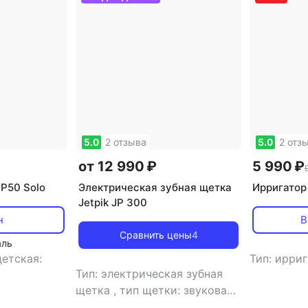
лектрические зубные щетки Colgate
Электрические зубные щ
трические зубные щетки Hapica
Детские зубные щетки элек
ы
Ультразвуковые зубные щетки
5.0
2 отзыва
5.0
2 отз
от 12 990 ₽
5 990 ₽
JP50 Solo
Электрическая зубная щетка
Ирригатор 
Jetpik JP 300
н
В
Сравнить цены
4
аль
детская:
Тип: ирри
Тип: электрическая зубная
щетка
,
тип щетки: звуковая
,
скорость пульсации: 30000