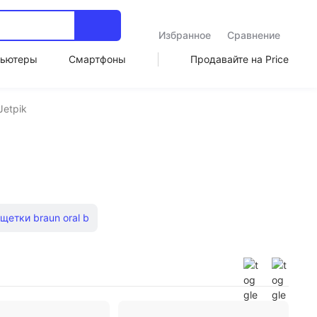
Избранное
Сравнение
ьютеры
Смартфоны
Продавайте на Price
Jetpik
щетки braun oral b
и для детей Oral-B
евые электрические зубные щетки