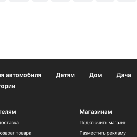
Revyline
Oral-B
Sakura
Longa Vita
Jetpik
Pa
я автомобиля
Детям
Дом
Дача
гории
телям
Магазинам
доставка
Подключить магазин
озврат товара
Разместить рекламу