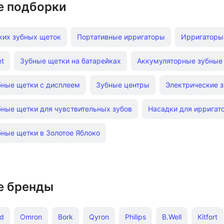
е подборки
ких зубных щеток
Портативные ирригаторы
Ирригаторы 
et
Зубные щетки на батарейках
Аккумуляторные зубные
бные щетки с дисплеем
Зубные центры
Электрические 
бные щетки для чувствительных зубов
Насадки для ирригат
бные щетки в Золотое Яблоко
е бренды
d
Omron
Bork
Qyron
Philips
B.Well
Kitfort