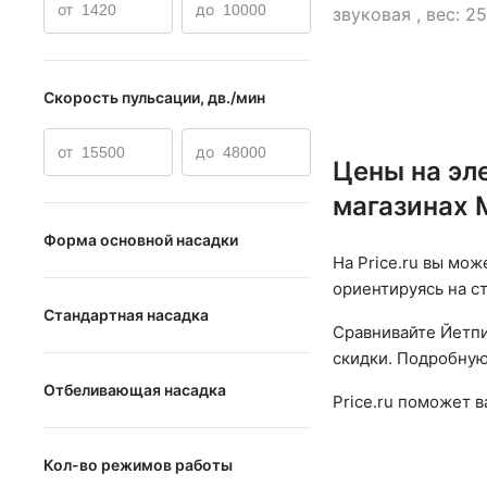
от
до
звуковая
,
вес: 25
Скорость пульсации, дв./мин
от
до
Цены на эл
магазинах
Форма основной насадки
На Price.ru вы мож
вытянутая
ориентируясь на с
Стандартная насадка
круглая
Сравнивайте Йетпи
Стандартная насадка
скидки. Подробную
Отбеливающая насадка
Price.ru поможет 
Отбеливающая насадка
Кол-во режимов работы