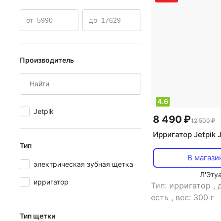
Звуковые электрические зубные щетки CS Medica
Э
от
до
Звуковые электрические зубные щетки Hapica
Элек
Электрические зубные щетки CS Medica
Ирригатор
Производитель
4.6
Jetpik
8 490 ₽
12 500 ₽
Ирригатор Jetpik 
Тип
В магази
электрическая зубная щетка
Л'Эту
ирригатор
Тип: ирригатор
,
есть
,
вес: 300 г
Тип щетки