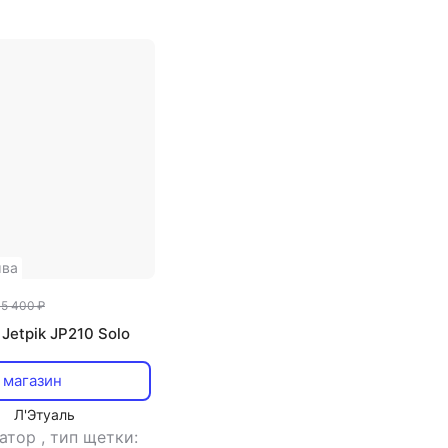
ыва
15 400 ₽
Jetpik JP210 Solo
 магазин
Л'Этуаль
гатор
,
тип щетки: