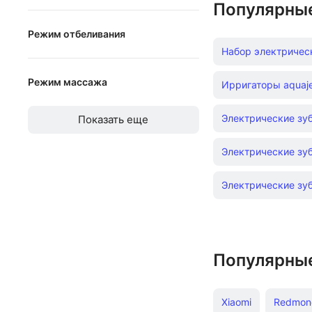
Популярны
от
до
Режим отбеливания
Набор электричес
Режим отбеливания
Режим массажа
Ирригаторы aquaj
Режим массажа
Электрические зу
Показать еще
Электрические зу
Электрические зу
Популярны
Xiaomi
Redmon