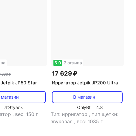
етки Longa Vita
трические CS Medica
ыва
5.0
2 отзыва
17 629 ₽
9 990 ₽
Jetpik JP50 Star
Ирригатор Jetpik JP200 Ultra
 магазин
В магазин
Л'Этуаль
OnlyBt
4.8
гатор
,
вес: 150 г
Тип: ирригатор
,
тип щетки:
звуковая
,
вес: 1035 г