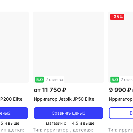
дв./мин
,
вес: 135 г
-
35
%
5.0
2 отзыва
5.0
2 отз
от 11 750 ₽
9 990 ₽
P200 Elite
Ирригатор Jetpik JP50 Elite
Ирригатор 
В
цены
2
Сравнить цены
2
.5
и выше
1 магазин с
4.5
и выше
тип щетки:
Тип: ирригатор
,
детская:
Тип: ирри