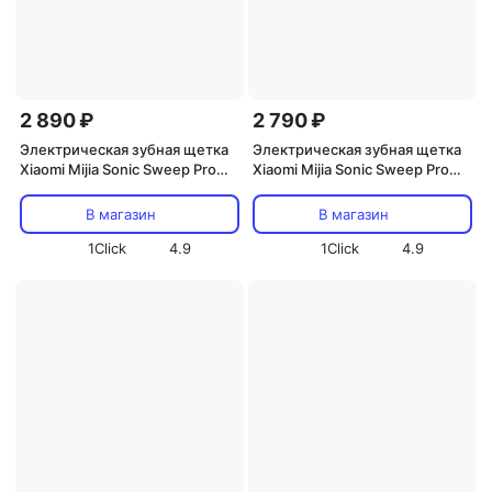
2 890 ₽
2 790 ₽
Электрическая зубная щетка
Электрическая зубная щетка
Xiaomi Mijia Sonic Sweep Pro
Xiaomi Mijia Sonic Sweep Pro
(MES610), голубой
(MES610), фиолетовавый
В магазин
В магазин
1Click
4.9
1Click
4.9