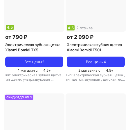
4.5
4.5
2 отзыва
от 790 ₽
от 2 990 ₽
Электрическая зубная щетка
Электрическая зубная щетка
Xiaomi Bomidi TX5
Xiaomi Bomidi T501
Все цены
2
Все цены
4
1 магазин с
4.5
+
2 магазина с
4.5
+
Тип: электрическая зубная щетка
,
Тип: электрическая зубная щетка
,
тип щетки: ультразвуковая
,
тип щетки: звуковая
,
детская: есть
детская: есть
,
вес: 500 г
,
вес: 220 г
49
СКИДКИ ДО
%