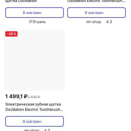
щетка Oscillation
Oscillation Electric Toothbrush
White GL
В магазин
В магазин
Л'Этуаль
mi-shop
4.3
-
40
%
1 499,1 ₽
2 490 ₽
Электрическая зубная щетка
Oscillation Electric Toothbrush
Blue GL
В магазин
mi-shop
4.3