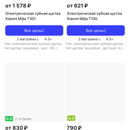
от 1 578 ₽
от 621 ₽
Электрическая зубная щетка
Электрическая зубная щетка
Xiaomi Mijia T301
Xiaomi Mijia T100
Все цены
2
Все цены
5
2 магазина с
4.5
+
2 магазина с
4.5
+
Тип: электрическая зубная щетка
,
Тип: электрическая зубная щетка
,
тип щетки: звуковая
,
вес: 150 г
тип щетки: звуковая
,
детская: есть
,
скорость вращения: 10000 дв./
мин
,
скорость пульсации: 16500
дв./мин
,
вес: 46 г
4.5
5.0
2 отзыва
от 830 ₽
790 ₽