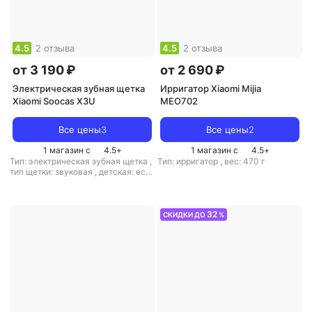
4.5
2 отзыва
4.5
2 отзыва
от 3 190 ₽
от 2 690 ₽
Электрическая зубная щетка
Ирригатор Xiaomi Mijia
Xiaomi Soocas X3U
MEO702
Все цены
3
Все цены
2
1 магазин с
4.5
+
1 магазин с
4.5
+
Тип: электрическая зубная щетка
,
Тип: ирригатор
,
вес: 470 г
тип щетки: звуковая
,
детская: есть
,
скорость пульсации: 39600 дв./
мин
,
вес: 300 г
32
СКИДКИ ДО
%