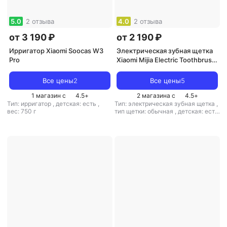
5.0
2 отзыва
4.0
2 отзыва
от 3 190 ₽
от 2 190 ₽
Ирригатор Xiaomi Soocas W3
Электрическая зубная щетка
Pro
Xiaomi Mijia Electric Toothbrush
T302
Все цены
2
Все цены
5
1 магазин с
4.5
+
2 магазина с
4.5
+
Тип: ирригатор
,
детская: есть
,
Тип: электрическая зубная щетка
,
вес: 750 г
тип щетки: обычная
,
детская: есть
,
скорость пульсации: 31000 дв./
мин
,
вес: 100 г