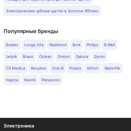
Электрические зубные щетки в Золотое Яблоко
Популярные бренды
Bradex
Longa Vita
Redmond
Bork
Philips
B.Well
Jetpik
Braun
Oclean
Omron
Sakura
Qyron
CS Medica
Revyline
Oral-B
Polaris
Kitfort
WaterPik
Hapica
Xiaomi
Panasonic
Электроника