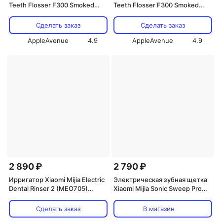
Teeth Flosser F300 Smoked
Teeth Flosser F300 Smoked
(MEO703) (мятный)
(MEO703) (белый)
Сделать заказ
Сделать заказ
AppleAvenue
4.9
AppleAvenue
4.9
2 890 ₽
2 790 ₽
Ирригатор Xiaomi Mijia Electric
Электрическая зубная щетка
Dental Rinser 2 (MEO705)
Xiaomi Mijia Sonic Sweep Pro
(белый)
(MES610), белый
Сделать заказ
В магазин