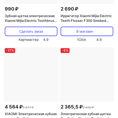
990 ₽
2 690 ₽
Зубная щетка электрическая
Ирригатор Xiaomi Mijia Electric
Xiaomi Mijia Electric Toothbrush
Teeth Flosser F300 Smoked
T200C (MES606) + футляр,
(MEO703) White
розовый
Сделать заказ
В магазин
Картмастер
4.9
1Click
4.9
-
17
%
-
5
%
4 564 ₽
2 365,5 ₽
5 477 ₽
2 490 ₽
XIAOMI Электрическая зубная
Электрическая зубная щетка