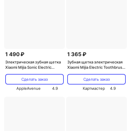
1 490 ₽
1 365 ₽
Электрическая зубная щетка
Зубная щетка электрическая
Xiaomi Mijia Sonic Electric
Xiaomi Mijia Electric Toothbrush
Toothbrush MES609 (белый)
T200C (MES606) + футляр,
голубой
Сделать заказ
Сделать заказ
AppleAvenue
4.9
Картмастер
4.9