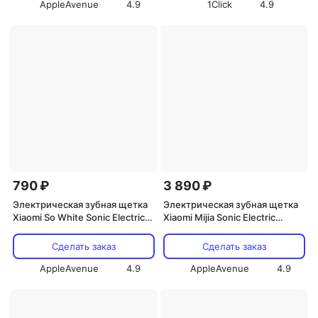
AppleAvenue
4.9
1Click
4.9
790 ₽
3 890 ₽
Электрическая зубная щетка
Электрическая зубная щетка
Xiaomi So White Sonic Electric
Xiaomi Mijia Sonic Electric
Toothbrush (EX3) (розовый)
Toothbrush T501C (MES607)
(белый)
Сделать заказ
Сделать заказ
AppleAvenue
4.9
AppleAvenue
4.9