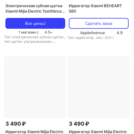
Электрическая зубная щетка
Ирригатор Xiaomi BEHEART
Xiaomi Mijia Electric Toothbrush
S60
T200
Все цены
2
Сделать заказ
1 магазин с
4.5
+
AppleAvenue
4.9
Тип: электрическая зубная щетка
,
Тип: ирригатор
,
вес: 300 г
тип щетки: ультразвуковая
,
скорость пульсации: 31000 дв./
мин
,
вес: 200 г
3 490 ₽
3 490 ₽
Ирригатор Xiaomi Mijia Electric
Ирригатор Xiaomi Mijia Electric