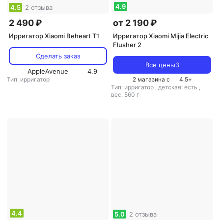
4.9
4.5
2 отзыва
2 490 ₽
от 2 190 ₽
Ирригатор Xiaomi Beheart T1
Ирригатор Xiaomi Mijia Electric
Flusher 2
Сделать заказ
Все цены
3
AppleAvenue
4.9
Тип: ирригатор
2 магазина с
4.5
+
Тип: ирригатор
,
детская: есть
,
вес: 560 г
4.4
5.0
2 отзыва