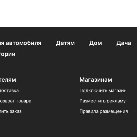
8 л
Термопоты коричневые
Чайники электрические зел
 л
Термопоты 2000 вт
Электрочайники Centek белые
Электрочайники коричневые
Электрочайники Vitek бел
я автомобиля
Детям
Дом
Дача
ники белые
Термопоты Polaris белые
Заварочные элект
гории
рочайники Redmond
телям
Магазинам
доставка
Подключить магазин
озврат товара
Разместить рекламу
ить заказ
Правила размещения