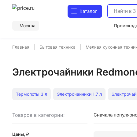
Каталог
Москва
Промокод
Главная
Бытовая техника
Мелкая кухонная техни
Электрочайники Redmon
Термопоты 3 л
Электрочайники 1.7 л
Электрочай
Электрочайники Bosch 1 л
Красные электрические ч
Товаров в категории:
Сначала популярн
Электрочайники 2000 вт
Термопоты оранжевые
Цены, ₽