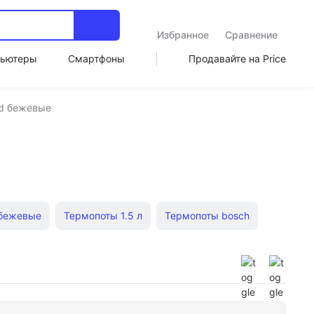
Избранное
Сравнение
ьютеры
Смартфоны
Продавайте на Price
d бежевые
 бежевые
Термопоты 1.5 л
Термопоты bosch
 Реки
Термопоты Supra
k белые
Электрочайники с дисплеем