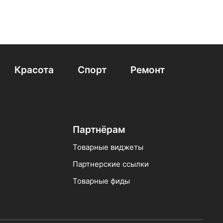
еные
Электрочайники 2400 вт
Стеклянные электрочайники Tefal
ые
Электрочайники голубые
Красота
Спорт
Ремонт
рические чайники
Партнёрам
Товарные виджеты
Партнерские ссылки
Товарные фиды