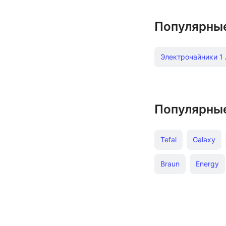
Популярны
Электрочайники 1 
Электрочайники к
Электрочайники Po
Популярны
Термопоты 1 л
Tefal
Galaxy
Термопоты зелен
Braun
Energy
Дешевые электрич
Недорогие чайник