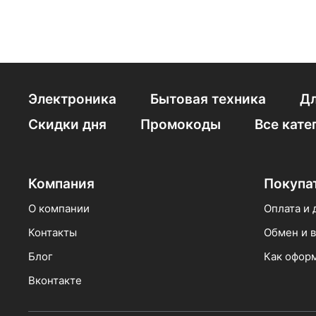
Электрочайники 1.
Электрочайники 3
Термопоты Centek
Электроника
Бытовая техника
Дл
Умные электрочай
Скидки дня
Промокоды
Все кате
Стеклянные элект
Компания
Покупа
О компании
Оплата и 
Контакты
Обмен и в
Блог
Как оформ
Вконтакте