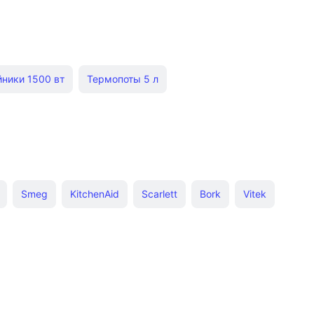
ники 1500 вт
Термопоты 5 л
Термопоты 7 л
Электрочайники 5 л
ые
Термопоты 2 л
Электрические чайники
йники 7 л
Термопоты бежевые
Термопоты 8 л
Smeg
KitchenAid
Scarlett
Bork
Vitek
пот panasonic
Электрочайники Tefal белые
 стеклянные
Бежевые электрические чайники
ектрочайники
Электрочайники Bosch красные