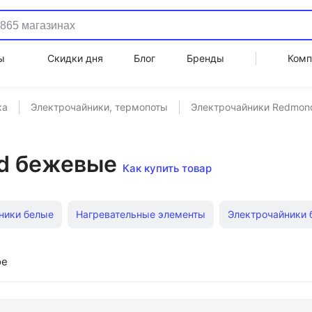
ы
Скидки дня
Блог
Бренды
Комп
ка
Электрочайники, термопоты
Электрочайники Redmon
d бежевые
Как купить товар
ники белые
Нагревательные элементы
Электрочайники
айники
Термопоты Vitek
Электрические чайники Великие
ое
Термопоты голубые
Термопоты Polaris
Термопоты Cente