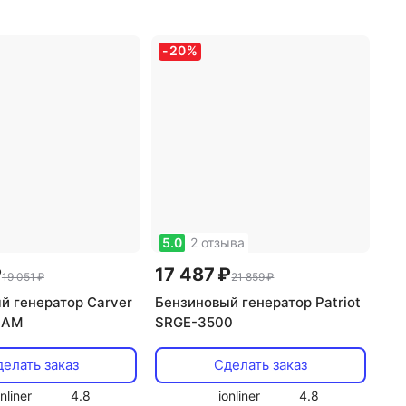
ая
инверторная
анция: есть
,
электростанция: есть
,
-
20
%
 электростанция:
сварочная электростанция:
генератора:
есть
,
тип генератора:
ый
синхронный
5.0
2 отзыва
₽
17 487 ₽
19 051 ₽
21 859 ₽
й генератор Carver
Бензиновый генератор Patriot
0AM
SRGE-3500
елать заказ
Сделать заказ
onliner
4.8
ionliner
4.8