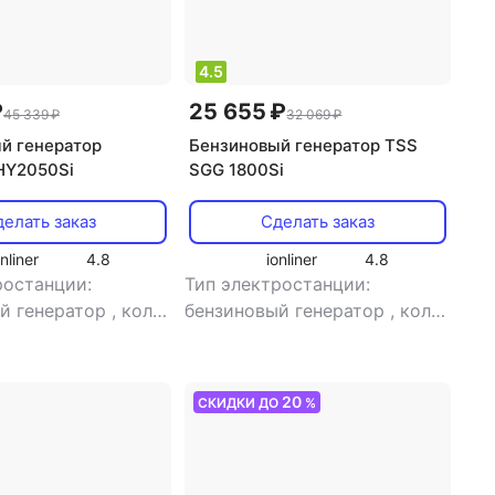
4.5
₽
25 655 ₽
45 339 ₽
32 069 ₽
й генератор
Бензиновый генератор TSS
HY2050Si
SGG 1800Si
елать заказ
Сделать заказ
onliner
4.8
ionliner
4.8
ростанции:
Тип электростанции:
й генератор
,
кол-
бензиновый генератор
,
кол-
днофазная
,
во фаз: однофазная
,
ая
инверторная
анция: есть
,
тип
электростанция: есть
,
тип
20
СКИДКИ ДО
%
а: синхронный
генератора: синхронный