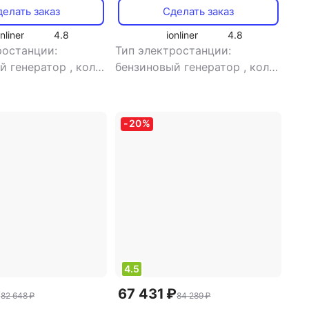
елать заказ
Сделать заказ
onliner
4.8
ionliner
4.8
ростанции:
Тип электростанции:
й генератор
,
кол-
бензиновый генератор
,
кол-
днофазная
,
во фаз: однофазная
,
 электростанция:
инверторная
генератора:
электростанция: есть
,
-
20
%
ый
сварочная электростанция:
нет
,
тип генератора:
синхронный
4.5
₽
67 431 ₽
82 648 ₽
84 289 ₽