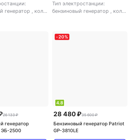
ростанции:
Тип электростанции:
й генератор
,
кол-
бензиновый генератор
,
кол-
днофазная
,
тип
во фаз: однофазная
,
а: синхронный
сварочная электростанция:
нет
,
тип генератора:
-
20
%
синхронный
4.8
₽
28 480 ₽
26 133 ₽
35 600 ₽
й генератор
Бензиновый генератор Patriot
 ЭБ-2500
GP-3810LE