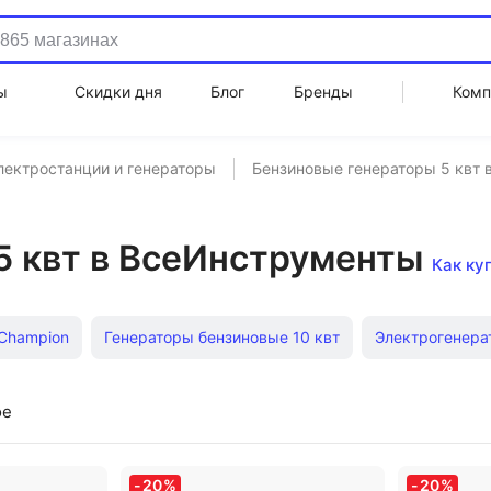
ы
Скидки дня
Блог
Бренды
Комп
лектростанции и генераторы
Бензиновые генераторы 5 квт
5 квт в ВсеИнструменты
Как ку
Champion
Генераторы бензиновые 10 квт
Электрогенерат
t
Генераторы 2 квт
Бензиновые инверторные генератор
ое
оры дизельные 5 квт
бензиновые 10квт
Бензиновые гене
-
20
%
-
20
%