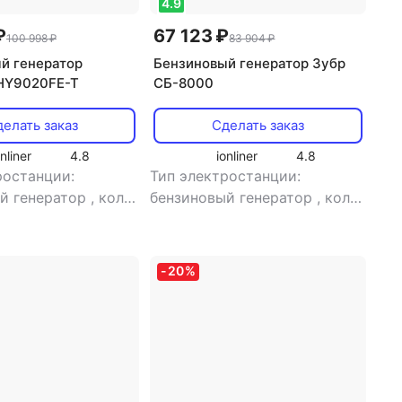
4.9
₽
67 123 ₽
100 998 ₽
83 904 ₽
й генератор
Бензиновый генератор Зубр
HY9020FE-T
СБ-8000
елать заказ
Сделать заказ
onliner
4.8
ionliner
4.8
ростанции:
Тип электростанции:
й генератор
,
кол-
бензиновый генератор
,
кол-
рехфазная
,
во фаз: однофазная
,
тип
 электростанция:
генератора: синхронный
енератора:
-
20
%
ый