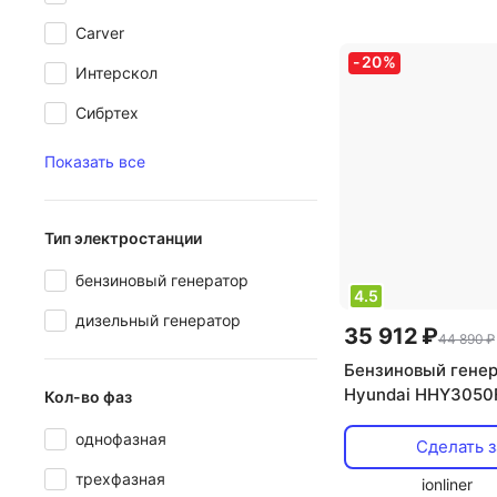
генератора: аси
Carver
-
20
%
Интерскол
Сибртех
Показать все
Тип электростанции
бензиновый генератор
4.5
дизельный генератор
35 912 ₽
44 890 ₽
Бензиновый гене
Hyundai HHY3050
Кол-во фаз
однофазная
Сделать з
трехфазная
ionliner