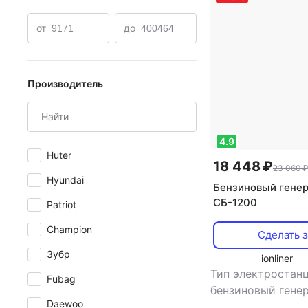
Инверторные а-ipower 2000 квт
Бензогенераторы De
от
до
Производитель
4.9
Huter
18 448 ₽
23 060 ₽
Hyundai
Бензиновый генер
СБ-1200
Patriot
Champion
Сделать з
Зубр
ionliner
Тип электростанц
Fubag
бензиновый гене
Daewoo
во фаз: однофаз