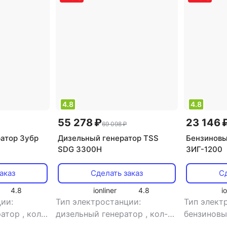
nzel
Бензогенератор победа
5 квт Huter
4.8
4.8
55 278 ₽
23 146 
69 098 ₽
атор Зубр
Дизельный генератор TSS
Бензиновы
SDG 3300H
ЗИГ-1200
аказ
Сделать заказ
Сд
4.8
ionliner
4.8
i
ии:
Тип электростанции:
Тип элект
ратор
,
кол-
дизельный генератор
,
кол-во
бензиновы
ная
,
тип
фаз: однофазная
,
тип
во фаз: о