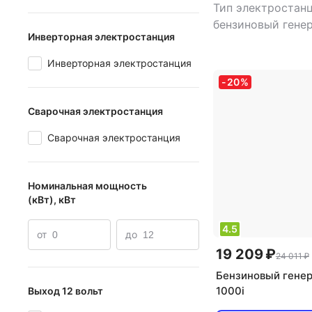
Тип электростанц
бензиновый гене
Инверторная электростанция
во фаз: однофаз
инверторная
Инверторная электростанция
электростанция:
-
20
%
генератора: син
Сварочная электростанция
Сварочная электростанция
Номинальная мощность
(кВт), кВт
4.5
от
до
19 209 ₽
24 011 ₽
Бензиновый генера
1000i
Выход 12 вольт