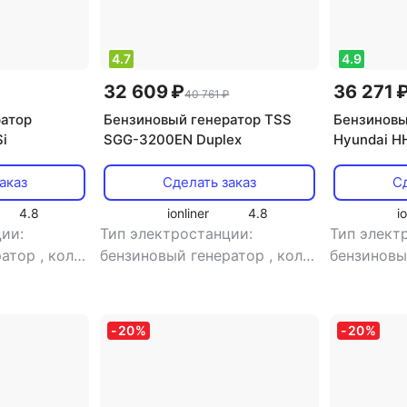
4.7
4.9
32 609 ₽
36 271 
40 761 ₽
ратор
Бензиновый генератор TSS
Бензиновы
i
SGG-3200EN Duplex
Hyundai H
аказ
Сделать заказ
Сд
4.8
ionliner
4.8
i
ии:
Тип электростанции:
Тип элект
ратор
,
кол-
бензиновый генератор
,
кол-
бензиновы
ная
,
во фаз: однофазная
,
тип
во фаз: о
генератора: синхронный
инверторн
 есть
,
тип
электрост
-
20
%
-
20
%
хронный
генератор