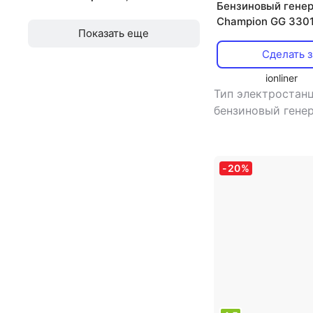
Бензиновый гене
Champion GG 330
от
до
Показать еще
Сделать з
ionliner
Тип электростанц
бензиновый гене
во фаз: однофаз
инверторная
электростанция:
-
20
%
сварочная электр
нет
,
тип генерат
синхронный