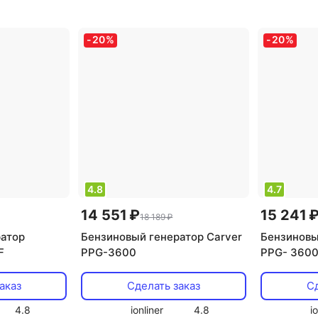
нхронный
генератора: синхронный
инверторн
электрост
-
20
%
-
20
%
сварочная
есть
,
тип 
синхронн
4.8
4.7
14 551 ₽
15 241 
18 189 ₽
ратор
Бензиновый генератор Carver
Бензиновы
F
PPG-3600
PPG- 360
аказ
Сделать заказ
Сд
4.8
ionliner
4.8
i