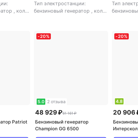
ии:
Тип электростанции:
Тип элект
ратор
,
кол-
бензиновый генератор
,
кол-
бензиновы
ная
,
во фаз: однофазная
,
во фаз: о
сварочная электростанция:
генератор
 есть
,
тип
нет
,
тип генератора:
-
20
%
-
20
%
хронный
синхронный
4.8
5.0
2 отзыва
48 929 ₽
20 906 
61 161 ₽
тор Patriot
Бензиновый генератор
Бензиновы
Champion GG 6500
Интерскол