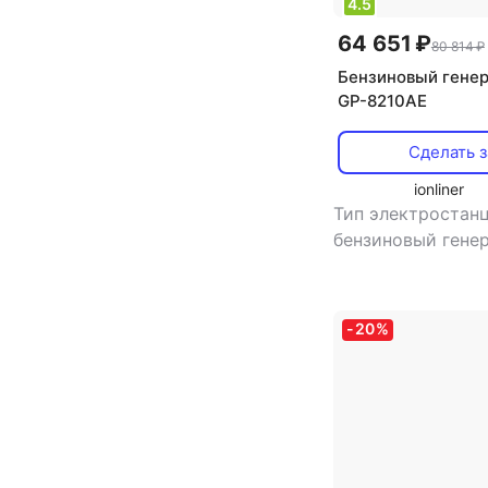
4.5
64 651 ₽
80 814 ₽
Бензиновый генера
GP-8210AE
Сделать з
ionliner
Тип электростанц
бензиновый гене
во фаз: однофаз
сварочная электр
есть
,
тип генера
-
20
%
синхронный