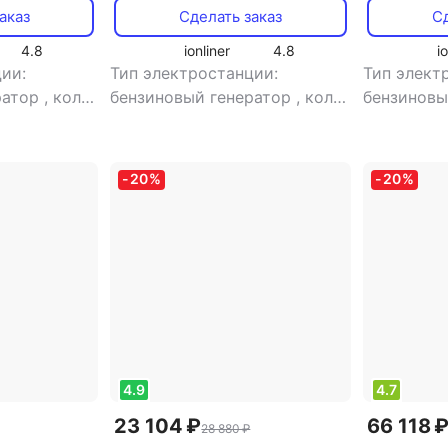
аказ
Сделать заказ
Сд
4.8
ionliner
4.8
i
ии:
Тип электростанции:
Тип элект
ратор
,
кол-
бензиновый генератор
,
кол-
бензиновы
ная
,
во фаз: однофазная
,
во фаз: о
инверторная
сварочная
 есть
,
электростанция: есть
,
есть
,
тип 
-
20
%
-
20
%
останция:
сварочная электростанция:
синхронн
ора:
есть
,
тип генератора:
синхронный
4.9
4.7
23 104 ₽
66 118 
28 880 ₽