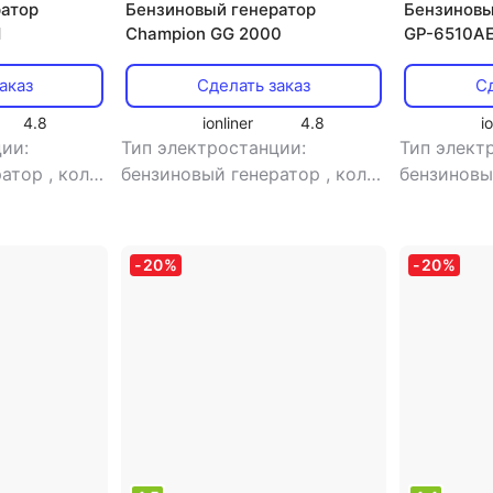
ратор
Бензиновый генератор
Бензиновый
1
Champion GG 2000
GP-6510A
аказ
Сделать заказ
Сд
4.8
ionliner
4.8
i
ии:
Тип электростанции:
Тип элект
ратор
,
кол-
бензиновый генератор
,
кол-
бензиновы
ная
,
во фаз: однофазная
,
во фаз: о
сварочная электростанция:
сварочная
 есть
,
нет
,
тип генератора:
есть
,
тип 
-
20
%
-
20
%
останция:
синхронный
синхронн
ора: