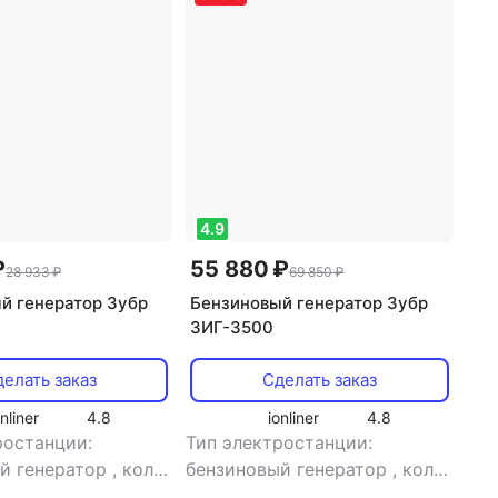
4.9
₽
55 880 ₽
28 933 ₽
69 850 ₽
й генератор Зубр
Бензиновый генератор Зубр
ЗИГ-3500
елать заказ
Сделать заказ
onliner
4.8
ionliner
4.8
ростанции:
Тип электростанции:
й генератор
,
кол-
бензиновый генератор
,
кол-
днофазная
,
во фаз: однофазная
,