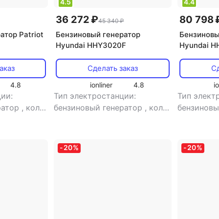
4.5
4.4
36 272 ₽
80 798 
45 340 ₽
тор Patriot
Бензиновый генератор
Бензиновы
Hyundai HHY3020F
Hyundai H
аказ
Сделать заказ
Сд
4.8
ionliner
4.8
i
ии:
Тип электростанции:
Тип элект
ратор
,
кол-
бензиновый генератор
,
кол-
бензиновы
ная
,
во фаз: однофазная
,
во фаз: т
останция:
инверторная
сварочная
тора:
электростанция: есть
,
нет
,
тип г
-
20
%
-
20
%
сварочная электростанция:
синхронн
нет
,
тип генератора:
синхронный