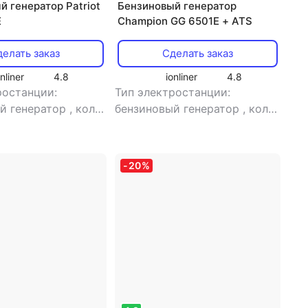
 генератор Patriot
Бензиновый генератор
E
Champion GG 6501E + ATS
елать заказ
Сделать заказ
onliner
4.8
ionliner
4.8
ростанции:
Тип электростанции:
й генератор
,
кол-
бензиновый генератор
,
кол-
днофазная
,
во фаз: однофазная
,
тип
 электростанция:
генератора: синхронный
генератора:
-
20
%
ый