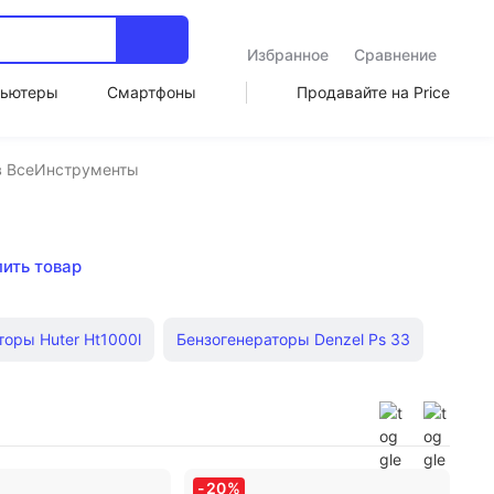
Избранное
Сравнение
ьютеры
Смартфоны
Продавайте на Price
 в ВсеИнструменты
пить товар
оры Huter Ht1000l
Бензогенераторы Denzel Ps 33
ы
бензиновый 6 кв
Бензогенераторы 7 квт
раторы Denzel
220в
-
20
%