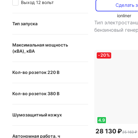
Выход 12 вольт
Сделать з
ionliner
Тип электростанц
Тип запуска
бензиновый гене
ручной
во фаз: однофаз
инверторная
Максимальная мощность
электрический
(кВА), кВА
электростанция:
-
20
%
автоматический
сварочная электр
нет
,
тип генерат
от
до
Кол-во розеток 220 В
синхронный
от
до
Кол-во розеток 380 В
от
до
Шумозащитный кожух
4.9
Шумозащитный кожух
28 130 ₽
35 163 ₽
Автономная работа, ч