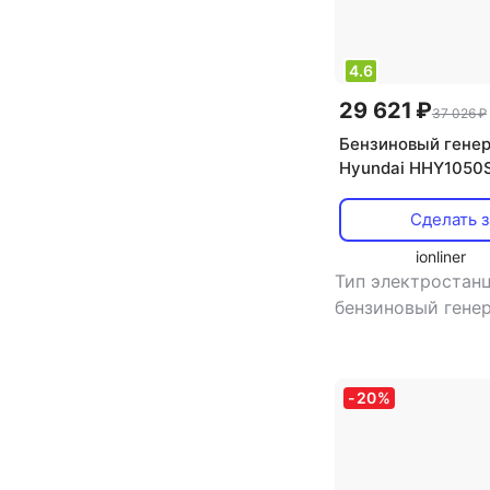
4.6
29 621 ₽
37 026 ₽
Бензиновый гене
Hyundai HHY1050S
Сделать з
ionliner
Тип электростанц
бензиновый гене
во фаз: однофаз
инверторная
электростанция:
-
20
%
генератора: син