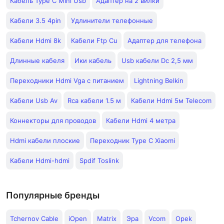
Кабель Type C Mini Usb
Адаптер на 2 вилки
Кабели 3.5 4pin
Удлинители телефонные
Кабели Hdmi 8k
Кабели Ftp Cu
Адаптер для телефона
Длинные кабеля
Ики кабель
Usb кабели Dc 2,5 мм
Переходники Hdmi Vga с питанием
Lightning Belkin
Кабели Usb Av
Rca кабели 1.5 м
Кабели Hdmi 5м Telecom
Коннекторы для проводов
Кабели Hdmi 4 метра
Hdmi кабели плоские
Переходник Type C Xiaomi
Кабели Hdmi-hdmi
Spdif Toslink
Популярные бренды
Tchernov Cable
iOpen
Matrix
Эра
Vcom
Opek