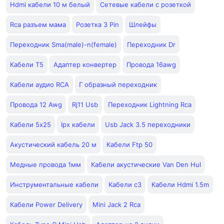
Hdmi кабели 10 м белый
Сетевые кабели с розеткой
Rca разъем мама
Розетка 3 Pin
Шлейфы
Переходник Sma(male)-n(female)
Переходник Dr
Кабели T5
Адаптер конвертер
Провода 16awg
Кабели аудио RCA
Г образный переходник
Провода 12 Awg
Rj11 Usb
Переходник Lightning Rca
Кабели 5х25
Ipx кабели
Usb Jack 3.5 переходники
Акустический кабель 20 м
Кабели Ftp 50
Медные провода 1мм
Кабели акустические Van Den Hul
Инструментальные кабели
Кабели с3
Кабели Hdmi 1.5m
Кабели Power Delivery
Mini Jack 2 Rca