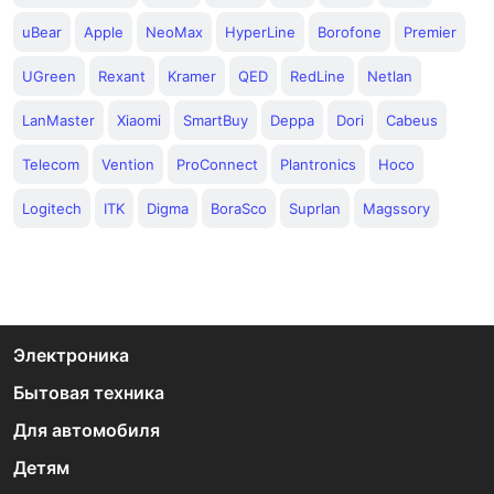
uBear
Apple
NeoMax
HyperLine
Borofone
Premier
UGreen
Rexant
Kramer
QED
RedLine
Netlan
LanMaster
Xiaomi
SmartBuy
Deppa
Dori
Cabeus
Telecom
Vention
ProConnect
Plantronics
Hoco
Logitech
ITK
Digma
BoraSco
Suprlan
Magssory
Электроника
Бытовая техника
Для автомобиля
Детям