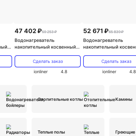
Инверторные сплит-системы Fujitsu
Инверторные сплит
ления
Сплит-системы Xiaomi
В кредит
Кондицион
47 402 ₽
52 671 ₽
59 253 ₽
65 839 ₽
аты
Fujitsu
LG
Toshiba
Кассетные LG
Инвер
Водонагреватель
Водонагреватель
ный
накопительный косвенный
накопительный косве
60 см
Мультисплит системы на 5 внутренних блоков
Hajdu ID 25 S
Hajdu ID 40 S
Сделать заказ
Сделать заказ
TCL
Energolux
Сплит системы Oasis
Оконные Gene
ionliner
4.8
ionliner
4.8
Сплит системы StarWind
Мульти-сплит-системы Toshi
Systemair
Сплит системы Loriot
Haier
General Cli
Отопительные котлы
Камины
нные Ballu
Черные Ballu
Инверторные сплит-системы
subishi
Dantex
Fujitsu General
General Climate
Теплые полы
Греющие 