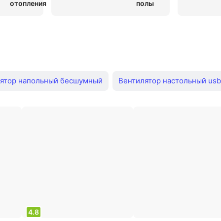
Electrolux
Samsung
Fujitsu
Midea
Electrolux
Колонные Midea
Колонные General Climate
Gree
D
нные Gree
Energolux
Fujitsu
Kentatsu
Gree
ятор напольный бесшумный
Вентилятор настольный usb
оры 30 см
Недорогие бытовые
Вентилятор прищепк
льные Zanussi
Напольные Timberk
Настольные Ener
ьные Timberk
Вентиляторы напольные
Осевые вент
ры
Вентиляторы с пультом
Вентиляторы настенные
кумуляторе
Вентиляторы с таймером
Настольные бе
4.8