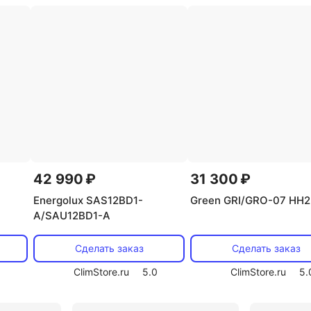
нверторные LG
Сплит системы Midea
Китайские
Вертикальные
Для больших помещений
Узкие
з внешнего блока
С wifi
Черные
Прецизионные
системы Gree
Сплит системы Jax
Сплит системы Cen
e
Hisense
Fujitsu
Фанкойлы
Чиллеры
Фанк
неры белые
Кондиционеры красные
Кондиционеры н
42 990 ₽
31 300 ₽
Energolux SAS12BD1-
Green GRI/GRO-07 HH2
Кондиционеры Just белые
Кондиционеры Just на 25
A/SAU12BD1-A
Мобильные Just на 25 м2
Настенные белые
Насте
Сделать заказ
Сделать заказ
Сплит-системы Electrolux белые
Сплит-системы Just с 
0
ClimStore.ru
5.0
ClimStore.ru
5.
ьти-сплит-системы
Daikin
Инверторные сплит-сист