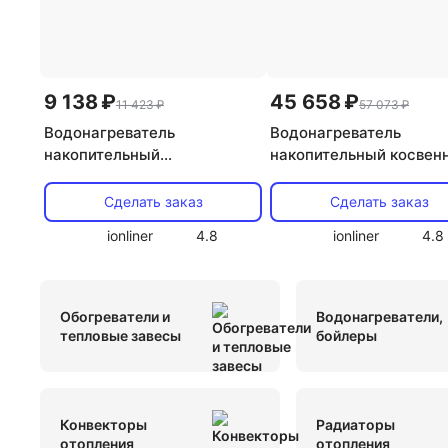
QuattroClima
Настенные сплит-системы Tosot
Пульты для кондиционеров Ballu
Системы управ
9 138 ₽
45 658 ₽
11 423 ₽
57 073 ₽
Фанкойлы кассетные
На 40 кв м
На две комн
Водонагреватель
Водонагреватель
накопительный
накопительный косвен
Напольные Daikin
Инверторные Midea
Fujitsu
электрический Garanterm ER
Hajdu ID 40 A
100 V
Сделать заказ
Сделать заказ
Lessar
Royal Clima
Daikin
Сплит-системы 
ionliner
4.8
ionliner
4.8
Сплит системы Chigo
Dantex
Beko
Gree
LG
Mitsubishi Heavy
Haier
Сплит системы 
Обогреватели и
Водонагреватели,
тепловые завесы
бойлеры
Сплит системы Renova
Lessar
Daikin
Коло
General Climate
LG
Mitsubishi
MDV
Mit
Конвекторы
Радиаторы
отопления
отопления