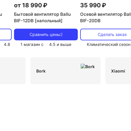
ольные 30 см
Напольные с пультом
Напольные с ох
от 18 990 ₽
35 990 ₽
u
Бытовой вентилятор Ballu
Осевой вентилятор Bal
польные Oasis
Напольные Brayer
Напольные черные
BIF-12DB [напольный]
BIF-20DB
вентилятор tower
Напольные 40вт
Напольные galax
Сравнить цены
2
Сделать заказ
 вентиляторы
Портативные Xiaomi
С пультом и тайм
4.8
1 магазин с
4.5
и выше
Климатический сезон
ые Coolfort
Умные напольные
Колонные черные
Bork
Xiaomi
скоростями белые
С 3 скоростями серые
С 3 скорос
оростями
Напольные с 3 скоростями
Напольные с 3 
 скоростями черные
Напольные серые
Напольные у