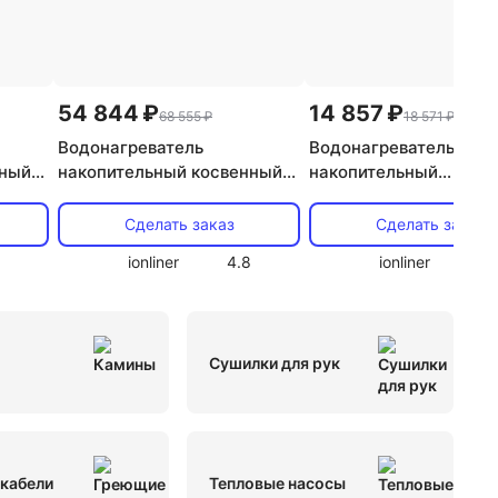
-системы Haier
General
еры серого цвета
Фанкойлы настенные
54 844 ₽
14 857 ₽
68 555 ₽
18 571 ₽
торные General Climate
Fujitsu
Водонагреватель
Водонагреватель
нный
накопительный косвенный
накопительный
Наружные блоки кондиционера
Haier
Hajdu ID 50 S
электрический Edisson
100 V
Сделать заказ
Сделать заказ
ral Climate
Сплит системы Rix
Kraft
ionliner
4.8
ionliner
4.
ba
Сплит системы Roland
Ballu
Dantex
mate
Канальные Mitsubishi
Сушилки для рук
 Ballu
Midea
Midea
Gree
MDV
MDV
Kentatsu
Carrier
Midea
Haier
кабели
Тепловые насосы