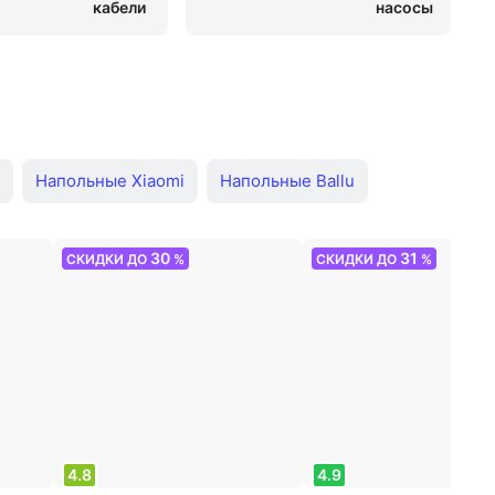
LG
IGC
Канальные Mitsubishi Heavy
aikin
Centek
Dantex
Haier
General
Lessar
Pioneer
Royal Clima
Mitsubishi
Напольные Xiaomi
Напольные Ballu
а настольный
Напольные Polaris
30
31
СКИДКИ ДО
%
СКИДКИ ДО
%
gy
Напольные Dux
Напольные Kraft
иляторы
Вентилятор без лопастей
Мини-вентиляторы
сшумные
Настольные с аккумулятором
4.8
4.9