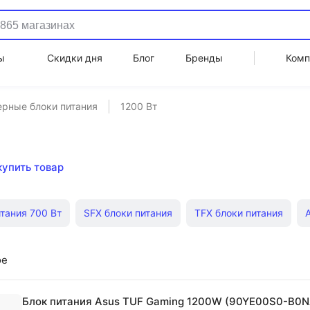
ы
Скидки дня
Блог
Бренды
Комп
рные блоки питания
1200 Вт
купить товар
тания 700 Вт
SFX блоки питания
TFX блоки питания
и питания 500 Вт
Блоки питания 750 Вт
Блоки питания F
ое
TX
Блоки питания Gigabyte ATX
Блоки питания Gamemax 
Блок питания Asus TUF Gaming 1200W (90YE00S0-B0