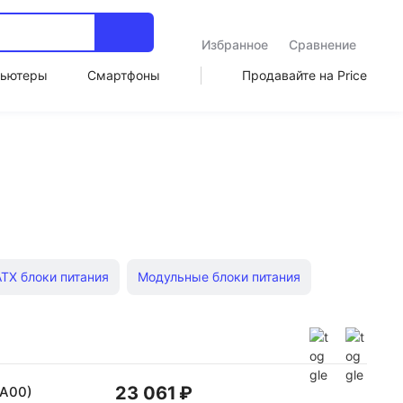
Избранное
Сравнение
ьютеры
Смартфоны
Продавайте на Price
ATX блоки питания
Модульные блоки питания
SP ATX
Блоки питания Zalman ATX
ATX
Блоки питания Chieftec SFX
23 061 ₽
NA00)