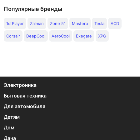
Популярные бренды
1stPlayer
Zalman
Zone 51
Mastero
Tesla
ACD
Corsair
DeepCool
AeroCool
Exegate
XPG
Электроника
Бытовая техника
Для автомобиля
Детям
Дом
Дача