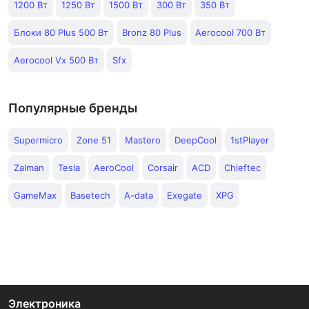
1200 Вт
1250 Вт
1500 Вт
300 Вт
350 Вт
Блоки 80 Plus 500 Вт
Bronz 80 Plus
Aerocool 700 Вт
Aerocool Vx 500 Вт
Sfx
Популярные бренды
Supermicro
Zone 51
Mastero
DeepCool
1stPlayer
Zalman
Tesla
AeroCool
Corsair
ACD
Chieftec
GameMax
Basetech
A-data
Exegate
XPG
Электроника