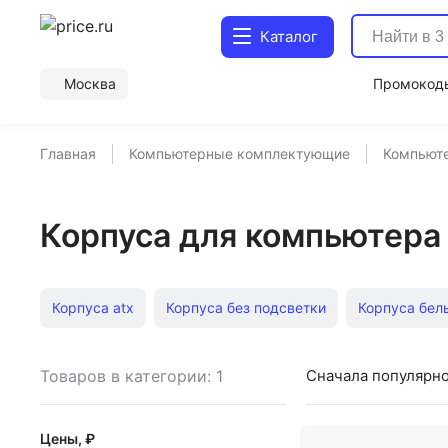
Каталог
Москва
Промокод
Главная
Компьютерные комплектующие
Компьют
Корпуса для компьютера 
Корпуса atx
Корпуса без подсветки
Корпуса бел
Корпуса с Type-C
Корпуса e-ATX
Корпуса midi-T
Товаров в категории: 1
Сначала популярн
Корпуса matx
Корпуса MidiTower
Недорогие ком
Цены, ₽