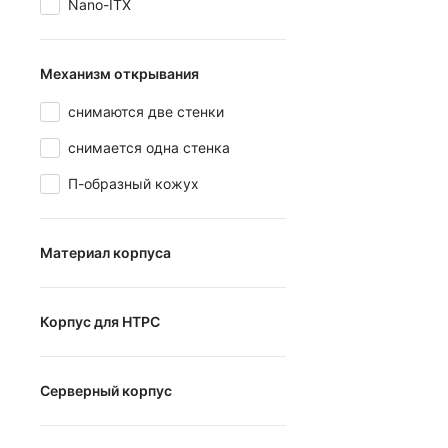
Nano-ITX
Механизм открывания
снимаются две стенки
снимается одна стенка
П-образный кожух
Материал корпуса
сталь
Корпус для HTPC
алюминий
Корпус для HTPC
Серверный корпус
Серверный корпус