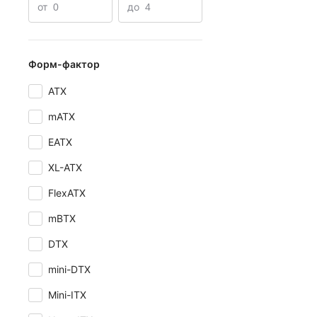
от
до
Форм-фактор
ATX
mATX
EATX
XL-ATX
FlexATX
mBTX
DTX
mini-DTX
Mini-ITX