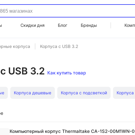
ы
Скидки дня
Блог
Бренды
Комп
ерные корпуса
Корпуса с USB 3.2
с USB 3.2
Как купить товар
ые
Корпуса дешевые
Корпуса с подсветкой
Корпуса
ower
Корпуса mini-ITX
Корпуса mini-Tower
Корпуса sli
ое
пьютерные корпуса
Корпуса atx Thermaltake
Корпуса Min
Компьютерный корпус Thermaltake CA-1S2-00M1WN-0