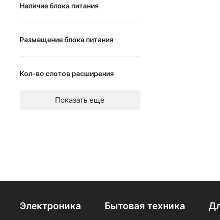
Наличие блока питания
Наличие блока питания
Размещение блока питания
горизонтальное
Кол-во слотов расширения
вертикальное
от
до
Показать еще
Электроника
Бытовая техника
Дл