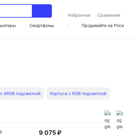
Избранное
Сравнение
ьютеры
Смартфоны
Продавайте на Price
 с ARGB подсветкой
Корпуса с RGB подсветкой
m-Desktop
Корпуса ATX
Серверные корпуса
i Tower
9 075 ₽
1