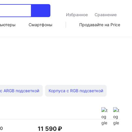
Избранное
Сравнение
ьютеры
Смартфоны
Продавайте на Price
 с ARGB подсветкой
Корпуса с RGB подсветкой
i-Tower
Корпуса slim-Desktop
Корпуса ATX
rmaltake
11 590 ₽
00