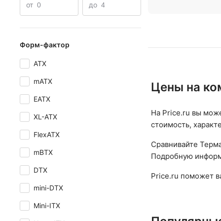
от
до
Форм-фактор
ATX
mATX
Цены на ко
EATX
На Price.ru вы мож
XL-ATX
стоимость, характ
FlexATX
Сравнивайте Терма
mBTX
Подробную информа
DTX
Price.ru поможет 
mini-DTX
Mini-ITX