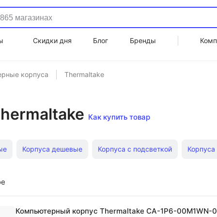
ы
Скидки дня
Блог
Бренды
Комп
ерные корпуса
Thermaltake
hermaltake
Как купить товар
ые
Корпуса дешевые
Корпуса с подсветкой
Корпуса
ower
Корпуса с USB 3.2
Корпуса mini-ITX
Корпуса min
ое
ower
Недорогие компьютерные корпуса
Корпуса atx The
Компьютерный корпус Thermaltake CA-1P6-00M1WN-