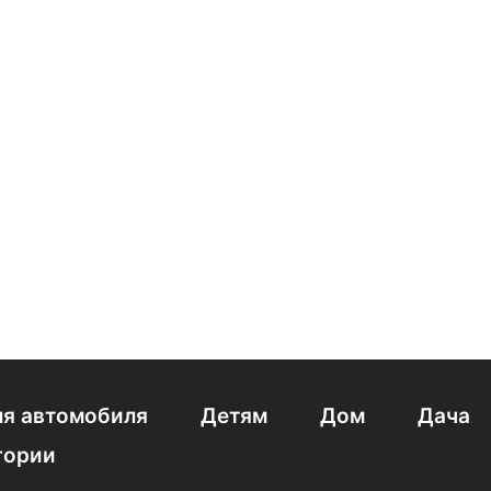
я автомобиля
Детям
Дом
Дача
гории