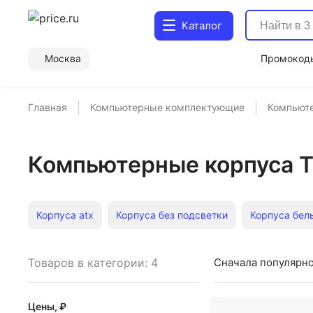
Каталог
Москва
Промокод
Главная
Компьютерные комплектующие
Компьют
Компьютерные корпуса T
Корпуса atx
Корпуса без подсветки
Корпуса бел
Корпуса с Type-C
Корпуса e-ATX
Корпуса midi-T
Товаров в категории: 4
Сначала популярн
Серверные корпуса
Корпуса matx
Корпуса MidiT
Цены, ₽