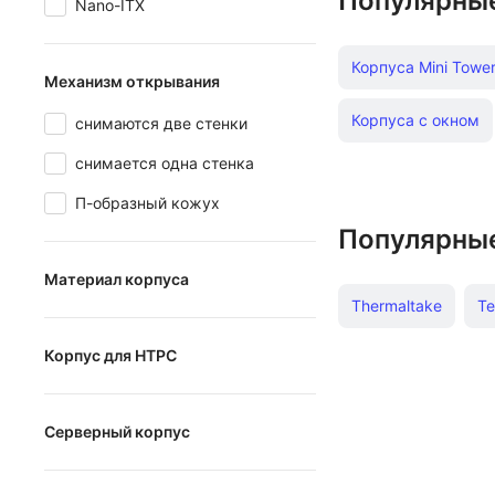
Популярны
Nano-ITX
Корпуса Mini Towe
Механизм открывания
Корпуса с окном
снимаются две стенки
снимается одна стенка
П-образный кожух
Популярны
Материал корпуса
Thermaltake
Te
сталь
Корпус для HTPC
алюминий
Корпус для HTPC
Серверный корпус
Серверный корпус