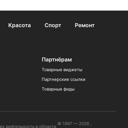
новые
с картофелем 3 кг
сухие с сердцем
ков с индейкой 2 кг
сухие Brit 3 кг
Красота
Спорт
Ремонт
гипоаллергенные с рисом
с говядиной
для взрослых собак с говядиной 10 кг
Партнёрам
Товарные виджеты
Партнерские ссылки
Товарные фиды
© 1997 — 2026 ,
их деятельность в области