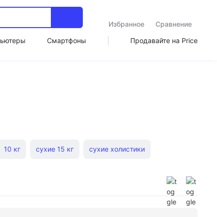
Избранное
Сравнение
ьютеры
Смартфоны
Продавайте на Price
10 кг
сухие 15 кг
сухие холистики
енком
беззерновые
сухие с индейкой