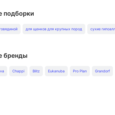
е подборки
говядиной
для щенков для крупных пород
сухие гипоал
д
сухие 3 кг
с ягненком
беззерновые с ягненком
к 1 кг
влажные Мираторг
сухие Monge 12 кг
для взр
е бренды
1 кг
с телятиной
для взрослых собак с курицей
Pro 
eva
Chappi
Blitz
Eukanuba
Pro Plan
Grandorf
 пород 12 кг
сухие AlphaPet
для щенков Royal Canin
рг
Cesar
Darling
AJO
Jarvi
AlphaPet
Happy
Monge 12 кг
для взрослых собак 5 кг
для взрослых
ман
Sirius
Мнямс
Трапеза
Pedigree
Florida
с печенью
влажные для мелких пород с курицей
влажны