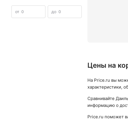
от
до
Цены на ко
На Price.ru вы мож
характеристики, о
Сравнивайте Даилы
информацию о дост
Price.ru поможет 