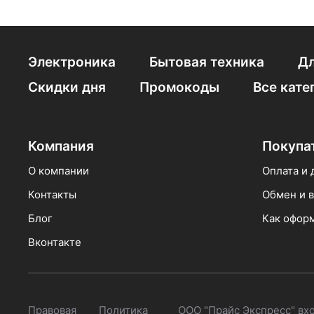
в банках с индейк
сухие Royal Canin
Электроника
Бытовая техника
Дл
для щенков для с
Скидки дня
Промокоды
Все кате
для щенков для кр
Компания
Покупа
О компании
Оплата и 
Контакты
Обмен и в
Блог
Как оформ
Вконтакте
Правовая
Политика
ООО "Прайс Экспресс" вх