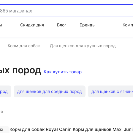
ы
Скидки дня
Блог
Бренды
Комп
Корм для собак
Для щенков для крупных пород
ых пород
Как купить товар
ород
для щенков для средних пород
для щенков с ягнен
для щенков с индейкой
для щенков с курицей
для щенк
ое
для щенков Grandorf
для щенков Monge
для щенков Pro 
Корм для собак Royal Canin Корм для щенков Maxi Jun