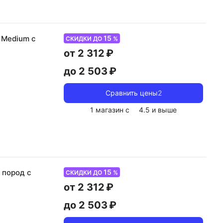
15
 Medium с
СКИДКИ ДО
%
от 2 312 ₽
до 2 503 ₽
Сравнить цены
2
1 магазин с
4.5
и выше
15
 пород с
СКИДКИ ДО
%
от 2 312 ₽
до 2 503 ₽