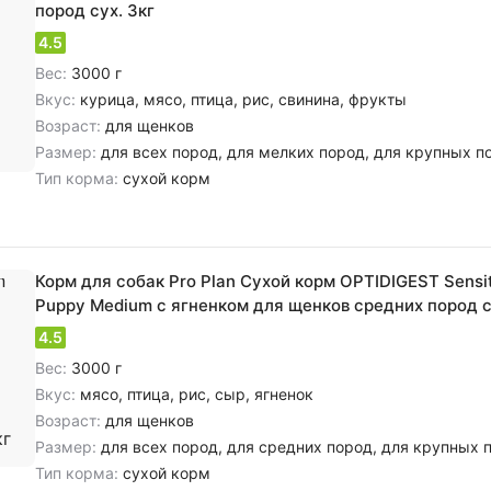
я щенков с лососем
пород сух. 3кг
4.5
Вес:
3000 г
Вкус:
курица, мясо, птица, рис, свинина, фрукты
Возраст:
для щенков
Размер:
для всех пород, для мелких пород, для крупных п
Тип корма:
сухой корм
Корм для собак Pro Plan Сухой корм OPTIDIGEST Sensit
Puppy Medium с ягненком для щенков средних пород 
чувствительным пищеварением 3кг
4.5
Вес:
3000 г
Вкус:
мясо, птица, рис, сыр, ягненок
Возраст:
для щенков
Размер:
для всех пород, для средних пород, для крупных 
Тип корма:
сухой корм