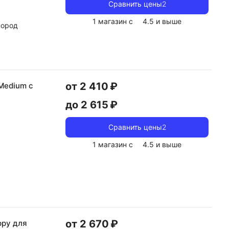
Сравнить цены
2
1 магазин с
4.5
и выше
пород
от 2 410 ₽
Medium с
до 2 615 ₽
Сравнить цены
2
1 магазин с
4.5
и выше
от 2 670 ₽
ppy для