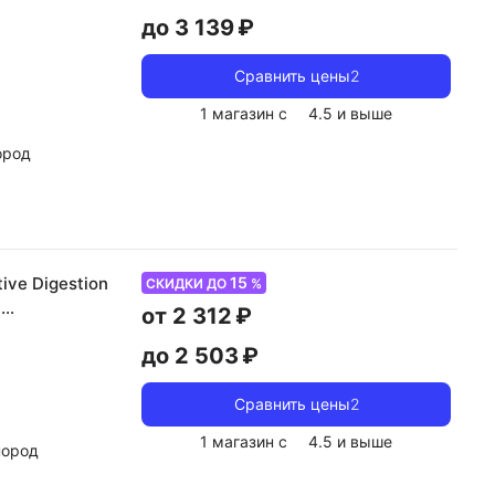
до 3 139 ₽
Сравнить цены
2
1 магазин с
4.5
и выше
ород
15
ive Digestion
СКИДКИ ДО
%
с
от 2 312 ₽
до 2 503 ₽
Сравнить цены
2
1 магазин с
4.5
и выше
пород