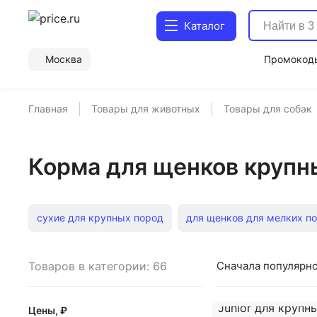
Каталог
Москва
Промокод
Главная
Товары для животных
Товары для собак
Корма для щенков крупн
сухие для крупных пород
для щенков для мелких п
для щенков 2,5 кг
для щенков гипоаллергенные
Товаров в категории: 66
Сначала популярн
для щенков беззерновые
для щенков Мираторг
Цены, ₽