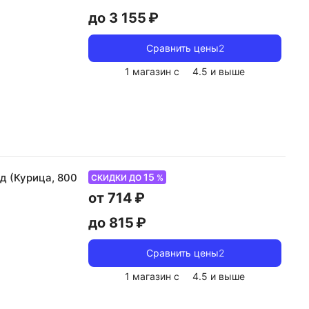
до 3 155 ₽
Сравнить цены
2
1 магазин с
4.5
и выше
15
д (Курица, 800
СКИДКИ ДО
%
от 714 ₽
до 815 ₽
Сравнить цены
2
1 магазин с
4.5
и выше