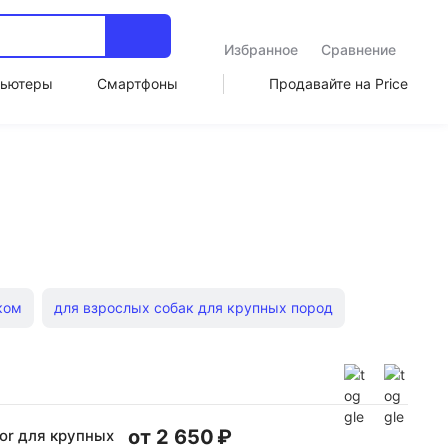
Избранное
Сравнение
ьютеры
Смартфоны
Продавайте на Price
ком
для взрослых собак для крупных пород
ов холистики
для щенков с рисом
Plan
для щенков Royal Canin
от 2 650 ₽
ior для крупных