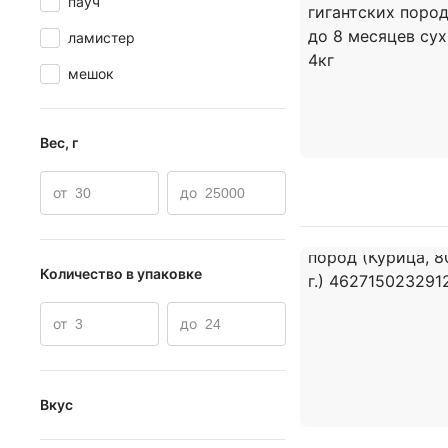
пауч
ламистер
мешок
Вес, г
от
до
Количество в упаковке
от
до
Вкус
рыба