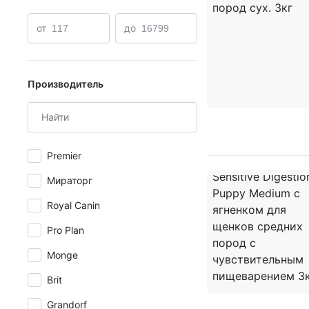
влажные для крупных пород
для щенков 2 кг
дл
от
до
Производитель
Premier
Мираторг
Royal Canin
Pro Plan
Monge
Brit
Grandorf