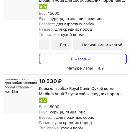
Medium Adult для собак средних пород 15кг
(321150)
4.8
Вес:
15000 г
Вкус:
курица, птица, рис, свинина
Возраст:
для взрослых собак
Размер:
для средних пород
Тип корма:
сухой корм
Есть
Наличными и картой
В магазин
Четыре лапы
4.9
10 530 ₽
Корм для собак Royal Canin Сухой корм
Medium Adult 7+ для собак средних пород
старше 7 лет 15кг
4.7
Вес:
15000 г
Вкус:
курица, птица, рис
Возраст:
для пожилых собак
Размер:
для средних пород
Тип корма:
сухой корм