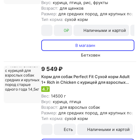
Вкус:
курица, птица, рис, фрукты
Возраст:
для щенков
Размер:
для средних пород, для крупных пород
Тип корма:
сухой корм
0₽
Наличными и картой
В магазин
Бетховен
9 549 ₽
Корм для собак Perfect Fit Сухой корм Adult
1+ Rich in Chicken с курицей для взрослых
собак средних и крупных пород старше
4.7
одного года 14,5кг
Вес:
14500 г
Вкус:
курица, птица
Возраст:
для взрослых собак
Размер:
для средних пород, для крупных пород
Тип корма:
сухой корм
Есть
Наличными и картой