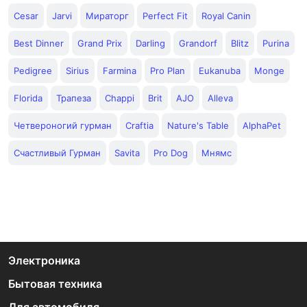
Cesar
Jarvi
Мираторг
Perfect Fit
Royal Canin
Best Dinner
Grand Prix
Darling
Grandorf
Blitz
Purina
Pedigree
Sirius
Farmina
Pro Plan
Eukanuba
Monge
Florida
Трапеза
Chappi
Brit
AJO
Alleva
Четвероногий гурман
Craftia
Nature's Table
AlphaPet
Счастливый Гурман
Savita
Pro Dog
Мнямс
Электроника
Бытовая техника