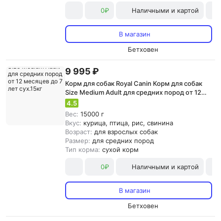
0₽
Наличными и картой
В магазин
Бетховен
9 995 ₽
Корм для собак Royal Canin Корм для собак
Size Medium Adult для средних пород от 12
месяцев до 7 лет сух.15кг
4.5
Вес:
15000 г
Вкус:
курица, птица, рис, свинина
Возраст:
для взрослых собак
Размер:
для средних пород
Тип корма:
сухой корм
0₽
Наличными и картой
В магазин
Бетховен