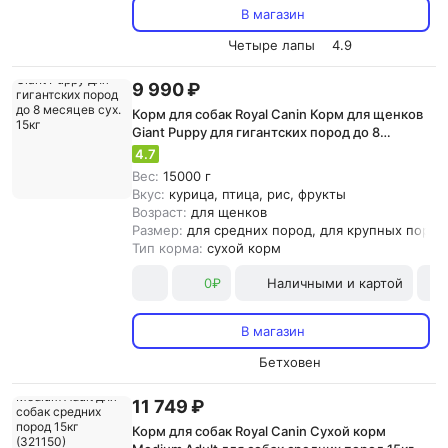
В магазин
Четыре лапы
4.9
9 990 ₽
Корм для собак Royal Canin Корм для щенков
Giant Puppy для гигантских пород до 8
месяцев сух. 15кг
4.7
Вес:
15000 г
Вкус:
курица, птица, рис, фрукты
Возраст:
для щенков
Размер:
для средних пород, для крупных пород
Тип корма:
сухой корм
0₽
Наличными и картой
В магазин
Бетховен
11 749 ₽
Корм для собак Royal Canin Сухой корм