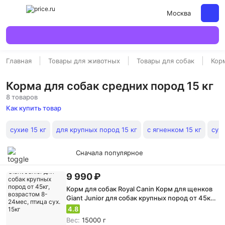
Москва
Главная
Товары для животных
Товары для собак
Кор
Корма для собак средних пород 15 кг
8 товаров
Как купить товар
сухие 15 кг
для крупных пород 15 кг
с ягненком 15 кг
сух
Сначала популярное
9 990 ₽
Корм для собак Royal Canin Корм для щенков
Giant Junior для собак крупных пород от 45кг,
возрастом 8-24мес, птица сух. 15кг
4.8
Вес:
15000 г