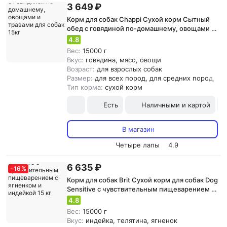
3 649 ₽
Корм для собак Chappi Сухой корм Сытный
обед с говядиной по-домашнему, овощами и
травами для собак 15кг
4.8
Вес:
15000 г
Вкус:
говядина, мясо, овощи
Возраст:
для взрослых собак
Размер:
для всех пород, для средних пород, д
Тип корма:
сухой корм
Есть
Наличными и картой
В магазин
Четыре лапы
4.9
6 635 ₽
-
16
%
Корм для собак Brit Сухой корм для собак Dog
Sensitive с чувствительным пищеварением с
ягненком и индейкой 15 кг
4.8
Вес:
15000 г
Вкус:
индейка, телятина, ягненок