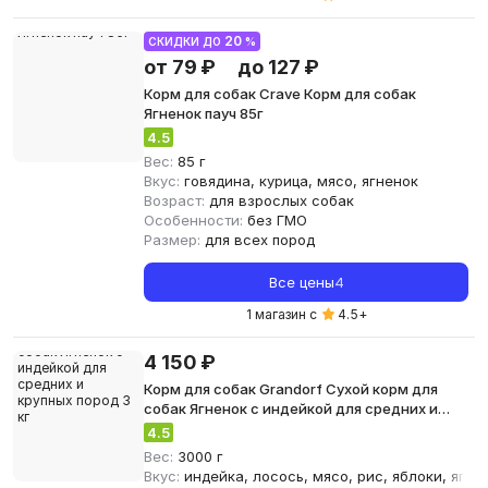
20
СКИДКИ ДО
%
от 79 ₽
до 127 ₽
Корм для собак Crave Корм для собак
Ягненок пауч 85г
4.5
Вес:
85 г
Вкус:
говядина, курица, мясо, ягненок
Возраст:
для взрослых собак
Особенности:
без ГМО
Размер:
для всех пород
Все цены
4
1 магазин с
4.5
+
4 150 ₽
Корм для собак Grandorf Сухой корм для
собак Ягненок с индейкой для средних и
крупных пород 3 кг
4.5
Вес:
3000 г
Вкус:
индейка, лосось, мясо, рис, яблоки, ягне