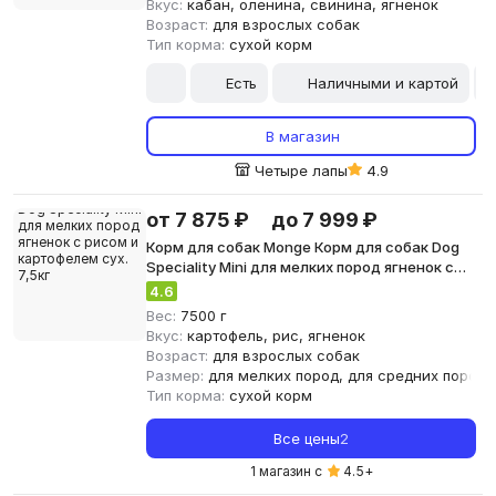
Вкус:
кабан, оленина, свинина, ягненок
Возраст:
для взрослых собак
Тип корма:
сухой корм
Есть
Наличными и картой
В магазин
Четыре лапы
4.9
от 7 875 ₽
до 7 999 ₽
Корм для собак Monge Корм для собак Dog
Speciality Mini для мелких пород ягненок с
рисом и картофелем сух. 7,5кг
4.6
Вес:
7500 г
Вкус:
картофель, рис, ягненок
Возраст:
для взрослых собак
Размер:
для мелких пород, для средних пород,
Тип корма:
сухой корм
Все цены
2
1 магазин с
4.5
+