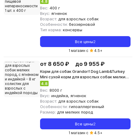
ягнёнком для собак для снижения реакции
4.8
пищевой непереносимости 1 шт. х 400 г
Вес:
400 г
Вкус:
ягненок
Возраст:
для взрослых собак
Особенности:
беззерновой
Тип корма:
консервы
Все цены
2
1 магазин с
4.5
+
от 8 650 ₽
до 9 955 ₽
Корм для собак Grandorf Dog Lamb&Turkey
Mini сухой корм для взрослых собак мелких
пород, с ягнёнком и индейкой - 8 кг
4.8
холистик для взрослых с индейкой породы
Вес:
8000 г
мелкого размера
Вкус:
индейка, ягненок
Возраст:
для взрослых собак
Особенности:
гипоаллергенный
Размер:
для мелких пород
Все цены
2
1 магазин с
4.5
+