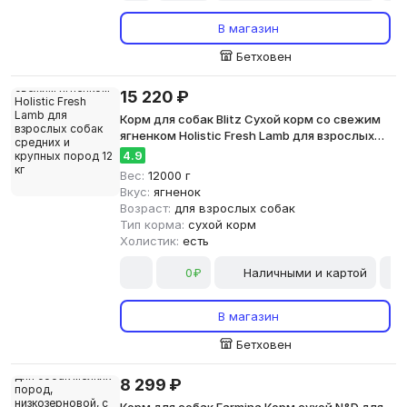
В магазин
Бетховен
15 220 ₽
Корм для собак Blitz Сухой корм со свежим
ягненком Holistic Fresh Lamb для взрослых
собак средних и крупных пород 12 кг
4.9
Вес:
12000 г
Вкус:
ягненок
Возраст:
для взрослых собак
Тип корма:
сухой корм
Холистик:
есть
0₽
Наличными и картой
В магазин
Бетховен
8 299 ₽