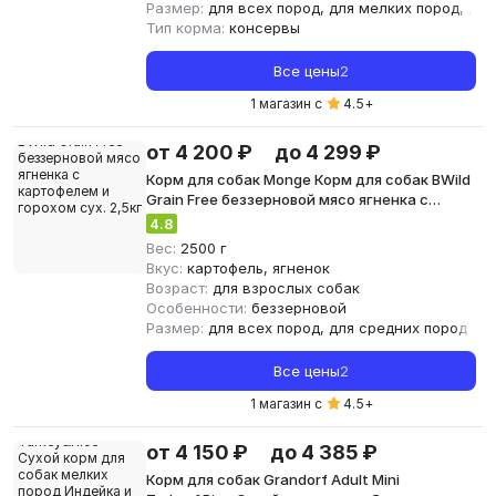
Размер:
для всех пород, для мелких пород, дл
Тип корма:
консервы
Все цены
2
1 магазин с
4.5
+
от 4 200 ₽
до 4 299 ₽
Корм для собак Monge Корм для собак BWild
Grain Free беззерновой мясо ягненка с
картофелем и горохом сух. 2,5кг
4.8
Вес:
2500 г
Вкус:
картофель, ягненок
Возраст:
для взрослых собак
Особенности:
беззерновой
Размер:
для всех пород, для средних пород
Все цены
2
1 магазин с
4.5
+
от 4 150 ₽
до 4 385 ₽
Корм для собак Grandorf Adult Mini