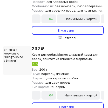
Возраст:
для взрослых собак
Особенности:
беззерновой, гипоаллергенный
Размер:
для средних пород, для крупных пород
0₽
Наличными и картой
В магазин
Бетховен
232 ₽
Корм для собак Мнямс влажный корм для
собак, паштет из ягненка с морковью
"Клефтико по-афински"
4.5
Вес:
200 г
Вкус:
морковь, ягненок
Возраст:
для взрослых собак
Размер:
для всех пород
Тип корма:
консервы
0₽
Наличными и картой
В магазин