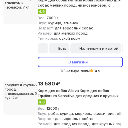
Корм для собак Farmina Корм сухой N&D для
собак мелких пород, низкозерновой, с
ягненком и черникой, 7 кг
4.6
Вес:
7000 г
Вкус:
курица, ягненок
Возраст:
для взрослых собак
Размер:
для мелких пород
Тип корма:
сухой корм
Есть
Наличными и картой
В магазин
Четыре лапы
4.9
13 580 ₽
Корм для собак Alleva Корм для собак
Equilibrium Sensitive для средних и крупных
пород, ягненок,океан.рыба сух.12кг
4.8
Вес:
12000 г
Вкус:
рыба, курица, морковь, овощи, рис, яблок
Возраст:
для взрослых собак
Размер:
для средних пород, для крупных пород