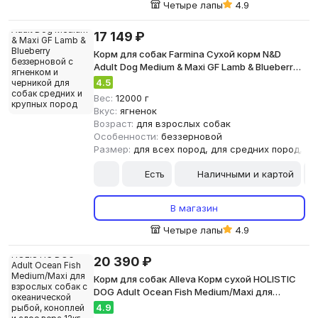
Четыре лапы
4.9
17 149 ₽
Корм для собак Farmina Сухой корм N&D
Adult Dog Medium & Maxi GF Lamb & Blueberry
беззерновой с ягненком и черникой для
4.5
собак средних и крупных пород 12кг
Вес:
12000 г
Вкус:
ягненок
Возраст:
для взрослых собак
Особенности:
беззерновой
Размер:
для всех пород, для средних пород, дл
Есть
Наличными и картой
В магазин
Четыре лапы
4.9
20 390 ₽
Корм для собак Alleva Корм сухой HOLISTIC
DOG Adult Ocean Fish Medium/Maxi для
взрослых собак с океанической рыбой,
4.9
коноплей и алое вера 12кг 2424