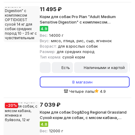
11 495 ₽
Корм для собак Pro Plan "Adult Medium
Sensitive Digestion" с комплексом
OPTIDIGEST сухой 14 кг для собак cредних
4.9
пород 10 - 25 кг с чувствительным
Вес:
14000 г
пищеварением Ягненок
Вкус:
мясо, птица, рис, сыр, ягненок
Возраст:
для взрослых собак
Размер:
для средних пород
Тип корма:
сухой корм
Есть
Наличными и картой
В магазин
Четыре лапы
4.9
7 039 ₽
-
20
%
Корм для собак Dog&Dog Regional Grassland
Сухой корм для собак, с мясом кабана,
ягненка и буйвола, 12 кг
4.8
Вес:
12000 г