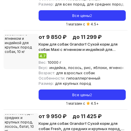
Размер:
для всех пород, для средних пород, дл
Все цены
2
1 магазин с
4.5
+
от 9 850 ₽
до 11 299 ₽
Корм для собак Grandorf Сухой корм для
собак Maxi с ягненком и индейкой для
крупных пород собак, 10 кг
4.7
Вес:
10000 г
Вкус:
индейка, лосось, рис, яблоки, ягненок
Возраст:
для взрослых собак
Особенности:
гипоаллергенный
Размер:
для крупных пород
Все цены
2
1 магазин с
4.5
+
от 9 950 ₽
до 11 425 ₽
Корм для собак Grandorf Сухой корм для
собак Fresh, для средних и крупных пород,