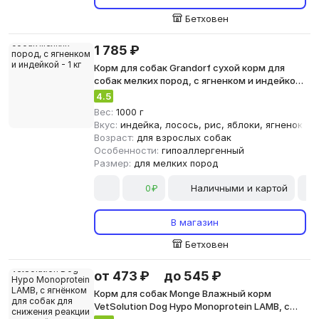
Бетховен
1 785 ₽
Корм для собак Grandorf сухой корм для
собак мелких пород, с ягненком и индейкой
- 1 кг
4.5
Вес:
1000 г
Вкус:
индейка, лосось, рис, яблоки, ягненок
Возраст:
для взрослых собак
Особенности:
гипоаллергенный
Размер:
для мелких пород
0₽
Наличными и картой
В магазин
Бетховен
от 473 ₽
до 545 ₽
Корм для собак Monge Влажный корм
VetSolution Dog Hypo Monoprotein LAMB, с