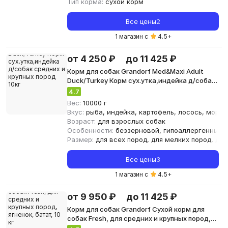
Тип корма:
сухой корм
Все цены
2
1 магазин с
4.5
+
от 4 250 ₽
до 11 425 ₽
Корм для собак Grandorf Med&Maxi Adult
Duck/Turkey Корм сух.утка,индейка д/собак
средних и крупных пород 10кг
4.7
Вес:
10000 г
Вкус:
рыба, индейка, картофель, лосось, морков
Возраст:
для взрослых собак
Особенности:
беззерновой, гипоаллергенный
Размер:
для всех пород, для мелких пород, для
Все цены
3
1 магазин с
4.5
+
от 9 950 ₽
до 11 425 ₽
Корм для собак Grandorf Сухой корм для
собак Fresh, для средних и крупных пород,
ягненок, батат, 10 кг