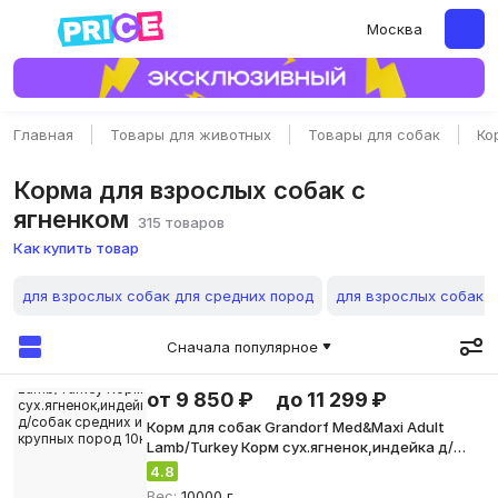
Москва
Главная
Товары для животных
Товары для собак
Ко
Корма для взрослых собак с
ягненком
315 товаров
Как купить товар
для взрослых собак для средних пород
для взрослых собак д
Сначала популярное
от 9 850 ₽
до 11 299 ₽
Корм для собак Grandorf Med&Maxi Adult
Lamb/Turkey Корм сух.ягненок,индейка д/
собак средних и крупных пород 10кг
4.8
Вес:
10000 г