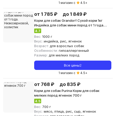
1 магазин с
4.5
+
от 1 785 ₽
до 1 849 ₽
Корм для собак Grandorf Сухой корм 1кг
Индейка для собак мини пород от 1 года.
Низкозерновой, холистик
4.7
Вес:
1000 г
Вкус:
индейка, рис, ягненок
Возраст:
для взрослых собак
Особенности:
гипоаллергенный
Размер:
для мелких пород
Все цены
2
1 магазин с
4.5
+
от 768 ₽
до 835 ₽
Корм для собак Purina Корм для собак
мелких пород ягненок 700 г
4.5
Вес:
700 г
Вкус:
мясо, птица, рис, сыр, ягненок