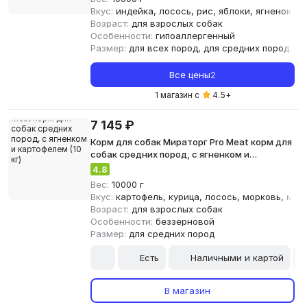
Вкус:
индейка, лосось, рис, яблоки, ягненок
Возраст:
для взрослых собак
Особенности:
гипоаллергенный
Размер:
для всех пород, для средних пород, дл
Все цены
2
1 магазин с
4.5
+
7 145 ₽
Корм для собак Мираторг Pro Meat корм для
собак средних пород, с ягненком и
картофелем (10 кг)
4.8
Вес:
10000 г
Вкус:
картофель, курица, лосось, морковь, мясо
Возраст:
для взрослых собак
Особенности:
беззерновой
Размер:
для средних пород
Есть
Наличными и картой
В магазин