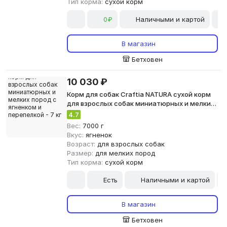
Тип корма:
сухой корм
0₽
Наличными и картой
В магазин
Бетховен
10 030 ₽
Корм для собак Craftia NATURA сухой корм
для взрослых собак миниатюрных и мелких
пород с ягненком и перепелкой - 7 кг
4.7
Вес:
7000 г
Вкус:
ягненок
Возраст:
для взрослых собак
Размер:
для мелких пород
Тип корма:
сухой корм
Есть
Наличными и картой
В магазин
Бетховен