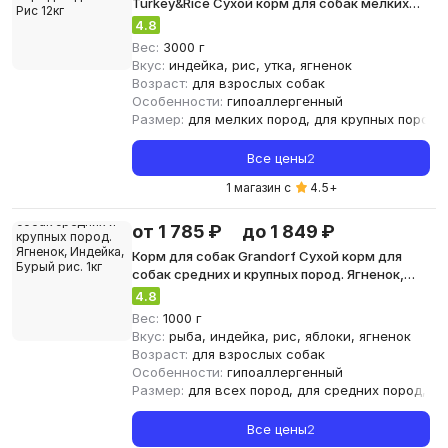
Turkey&Rice Сухой корм для собак мелких
пород Индейка и Рис 12кг
4.8
Вес:
3000 г
Вкус:
индейка, рис, утка, ягненок
Возраст:
для взрослых собак
Особенности:
гипоаллергенный
Размер:
для мелких пород, для крупных пород
Все цены
2
1 магазин с
4.5
+
от 1 785 ₽
до 1 849 ₽
Корм для собак Grandorf Сухой корм для
собак средних и крупных пород. Ягненок,
Индейка, Бурый рис. 1кг
4.8
Вес:
1000 г
Вкус:
рыба, индейка, рис, яблоки, ягненок
Возраст:
для взрослых собак
Особенности:
гипоаллергенный
Размер:
для всех пород, для средних пород, дл
Все цены
2