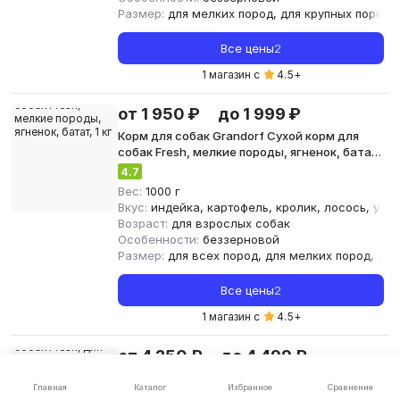
Размер:
для мелких пород, для крупных пород
Все цены
2
1 магазин с
4.5
+
от 1 950 ₽
до 1 999 ₽
Корм для собак Grandorf Сухой корм для
собак Fresh, мелкие породы, ягненок, батат,
1 кг
4.7
Вес:
1000 г
Вкус:
индейка, картофель, кролик, лосось, утка
Возраст:
для взрослых собак
Особенности:
беззерновой
Размер:
для всех пород, для мелких пород, для
Все цены
2
1 магазин с
4.5
+
от 4 250 ₽
до 4 499 ₽
Корм для собак Grandorf Сухой корм для
Каталог
Главная
Избранное
Сравнение
собак Fresh, для мелких пород, ягненок,