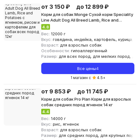
от 3 150 ₽
до 12 899 ₽
Корм для собак Monge Сухой корм Speciality
Line Adult Dog All Breed Lamb, Rice and
Potatoes с ягненком, рисом и картофелем
4.8
для собак всех пород 12кг
Вес:
12000 г
Вкус:
говядина, индейка, картофель, курица, ло
Возраст:
для взрослых собак
Особенности:
гипоаллергенный
Размер:
для всех пород, для мелких пород, для
Все цены
4
1 магазин с
4.5
+
от 9 853 ₽
до 11 745 ₽
Корм для собак Pro Plan Корм для взрослых
собак средних пород ягненок 14 кг
4.4
Вес:
14000 г
Вкус:
рис, ягненок
Возраст:
для взрослых собак
Размер:
для средних пород, для крупных пород