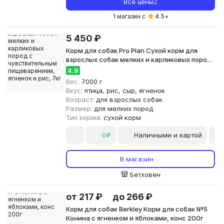
Все цены
2
1 магазин с
4.5
+
5 450 ₽
Корм для собак Pro Plan Сухой корм для
взрослых собак мелких и карликовых пород
с чувствительным пищеварением, ягненок и
4.9
рис, 7кг
Вес:
7000 г
Вкус:
птица, рис, сыр, ягненок
Возраст:
для взрослых собак
Размер:
для мелких пород
Тип корма:
сухой корм
0₽
Наличными и картой
В магазин
Бетховен
от 217 ₽
до 266 ₽
Корм для собак Berkley Корм для собак №5
Конина с ягненком и яблоками, конс 200г