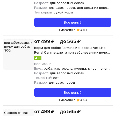
Возраст:
для взрослых собак
Размер:
для всех пород, для средних пород
Тип корма:
сухой корм
Все цены
2
1 магазин с
4.5
+
от 499 ₽
до 565 ₽
Корм для собак Farmina Консервы Vet Life
Renal Canine диета при заболеваниях почек
для собак 300г
4.8
Вес:
300 г
Вкус:
рыба, картофель, курица, мясо, печень, св
Возраст:
для взрослых собак
Лечебный:
есть
Размер:
для всех пород
Все цены
2
1 магазин с
4.5
+
от 499 ₽
до 565 ₽