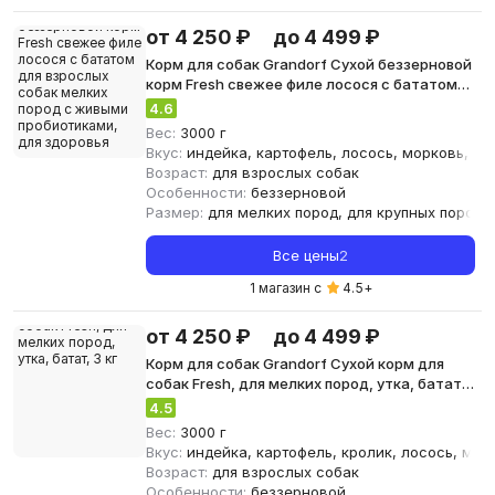
от 4 250 ₽
до 4 499 ₽
Корм для собак Grandorf Сухой беззерновой
корм Fresh свежее филе лосося с бататом
для взрослых собак мелких пород с живыми
4.6
пробиотиками, для здоровья кожи и шерсти
Вес:
3000 г
или
Вкус:
индейка, картофель, лосось, морковь, яг
Возраст:
для взрослых собак
Особенности:
беззерновой
Размер:
для мелких пород, для крупных пород
Все цены
2
1 магазин с
4.5
+
от 4 250 ₽
до 4 499 ₽
Корм для собак Grandorf Сухой корм для
собак Fresh, для мелких пород, утка, батат,
3 кг
4.5
Вес:
3000 г
Вкус:
индейка, картофель, кролик, лосось, морк
Возраст:
для взрослых собак
Особенности:
беззерновой