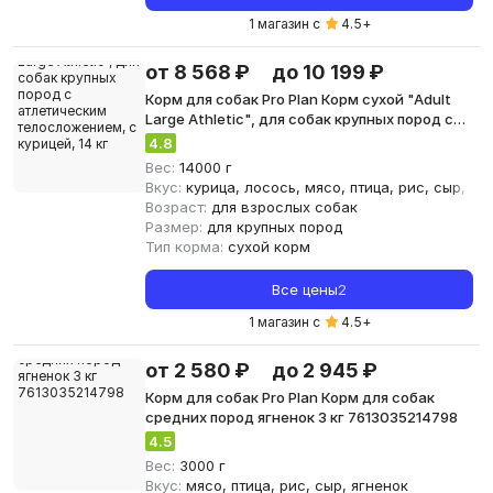
1 магазин с
4.5
+
от 8 568 ₽
до 10 199 ₽
Корм для собак Pro Plan Корм сухой "Adult
Large Athletic", для собак крупных пород с
атлетическим телосложением, с курицей,
4.8
14 кг
Вес:
14000 г
Вкус:
курица, лосось, мясо, птица, рис, сыр, яг
Возраст:
для взрослых собак
Размер:
для крупных пород
Тип корма:
сухой корм
Все цены
2
1 магазин с
4.5
+
от 2 580 ₽
до 2 945 ₽
Корм для собак Pro Plan Корм для собак
средних пород ягненок 3 кг 7613035214798
4.5
Вес:
3000 г
Вкус:
мясо, птица, рис, сыр, ягненок