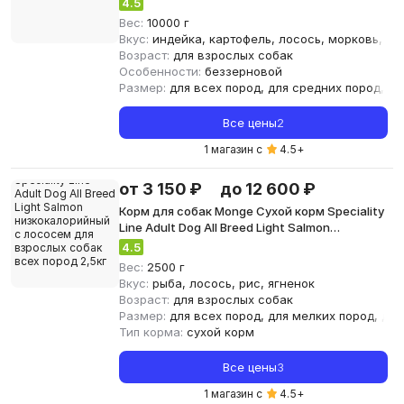
4.5
Вес:
10000 г
Вкус:
индейка, картофель, лосось, морковь, яг
Возраст:
для взрослых собак
Особенности:
беззерновой
Размер:
для всех пород, для средних пород, дл
Все цены
2
1 магазин с
4.5
+
от 3 150 ₽
до 12 600 ₽
Корм для собак Monge Сухой корм Speciality
Line Adult Dog All Breed Light Salmon
низкокалорийный с лососем для взрослых
4.5
собак всех пород 2,5кг
Вес:
2500 г
Вкус:
рыба, лосось, рис, ягненок
Возраст:
для взрослых собак
Размер:
для всех пород, для мелких пород, для
Тип корма:
сухой корм
Все цены
3
1 магазин с
4.5
+