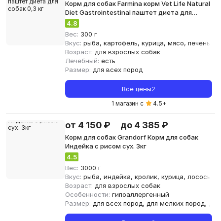
Корм для собак Farmina корм Vet Life Natural
Diet Gastrointestinal паштет диета для
собак 0,3 кг
4.8
Вес:
300 г
Вкус:
рыба, картофель, курица, мясо, печень, св
Возраст:
для взрослых собак
Лечебный:
есть
Размер:
для всех пород
Все цены
2
1 магазин с
4.5
+
от 4 150 ₽
до 4 385 ₽
Корм для собак Grandorf Корм для собак
Индейка с рисом сух. 3кг
4.5
Вес:
3000 г
Вкус:
рыба, индейка, кролик, курица, лосось, м
Возраст:
для взрослых собак
Особенности:
гипоаллергенный
Размер:
для всех пород, для мелких пород, для