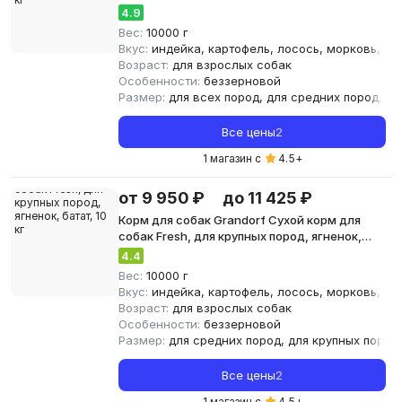
лосось, батат, 10 кг
4.9
Вес:
10000 г
Вкус:
индейка, картофель, лосось, морковь, яг
Возраст:
для взрослых собак
Особенности:
беззерновой
Размер:
для всех пород, для средних пород, дл
Все цены
2
1 магазин с
4.5
+
от 9 950 ₽
до 11 425 ₽
Корм для собак Grandorf Сухой корм для
собак Fresh, для крупных пород, ягненок,
батат, 10 кг
4.4
Вес:
10000 г
Вкус:
индейка, картофель, лосось, морковь, яг
Возраст:
для взрослых собак
Особенности:
беззерновой
Размер:
для средних пород, для крупных пород
Все цены
2
1 магазин с
4.5
+