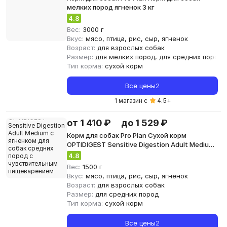
мелких пород ягненок 3 кг
4.8
Вес:
3000 г
Вкус:
мясо, птица, рис, сыр, ягненок
Возраст:
для взрослых собак
Размер:
для мелких пород, для средних пород
Тип корма:
сухой корм
Все цены
2
1 магазин с
4.5
+
от 1 410 ₽
до 1 529 ₽
Корм для собак Pro Plan Сухой корм
OPTIDIGEST Sensitive Digestion Adult Medium
с ягненком для собак средних пород с
4.8
чувствительным пищеварением 1,5кг
Вес:
1500 г
Вкус:
мясо, птица, рис, сыр, ягненок
Возраст:
для взрослых собак
Размер:
для средних пород
Тип корма:
сухой корм
Все цены
2