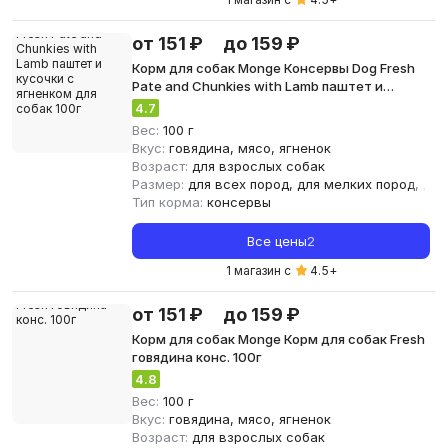
от 151 ₽
до 159 ₽
Корм для собак Monge Консервы Dog Fresh
Pate and Chunkies with Lamb паштет и
кусочки с ягненком для собак 100г
4.7
Вес:
100 г
Вкус:
говядина, мясо, ягненок
Возраст:
для взрослых собак
Размер:
для всех пород, для мелких пород, для
Тип корма:
консервы
Все цены
2
1 магазин с
4.5
+
от 151 ₽
до 159 ₽
Корм для собак Monge Корм для собак Fresh
говядина конс. 100г
4.8
Вес:
100 г
Вкус:
говядина, мясо, ягненок
Возраст:
для взрослых собак