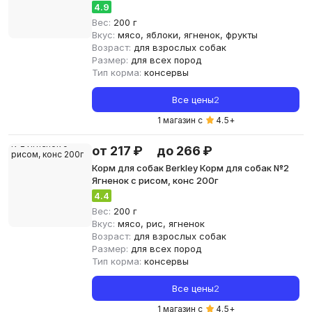
4.9
Вес:
200 г
Вкус:
мясо, яблоки, ягненок, фрукты
Возраст:
для взрослых собак
Размер:
для всех пород
Тип корма:
консервы
Все цены
2
1 магазин с
4.5
+
от 217 ₽
до 266 ₽
Корм для собак Berkley Корм для собак №2
Ягненок с рисом, конс 200г
4.4
Вес:
200 г
Вкус:
мясо, рис, ягненок
Возраст:
для взрослых собак
Размер:
для всех пород
Тип корма:
консервы
Все цены
2
1 магазин с
4.5
+