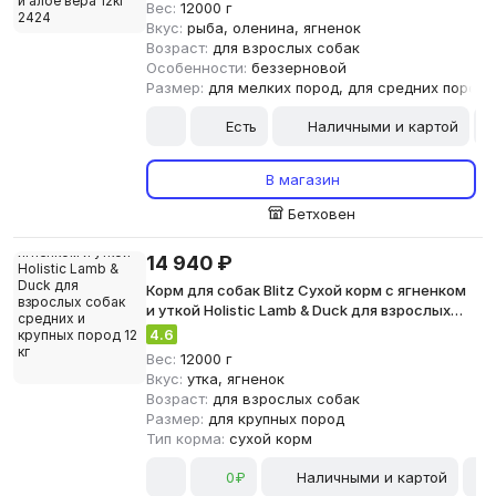
Вес:
12000 г
Вкус:
рыба, оленина, ягненок
Возраст:
для взрослых собак
Особенности:
беззерновой
Размер:
для мелких пород, для средних пород,
Есть
Наличными и картой
В магазин
Бетховен
14 940 ₽
Корм для собак Blitz Сухой корм с ягненком
и уткой Holistic Lamb & Duck для взрослых
собак средних и крупных пород 12 кг
4.6
Вес:
12000 г
Вкус:
утка, ягненок
Возраст:
для взрослых собак
Размер:
для крупных пород
Тип корма:
сухой корм
0₽
Наличными и картой