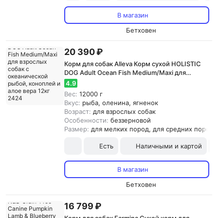
В магазин
Бетховен
20 390 ₽
Корм для собак Alleva Корм сухой HOLISTIC
DOG Adult Ocean Fish Medium/Maxi для
взрослых собак с океанической рыбой,
4.9
коноплей и алое вера 12кг 2424
Вес:
12000 г
Вкус:
рыба, оленина, ягненок
Возраст:
для взрослых собак
Особенности:
беззерновой
Размер:
для мелких пород, для средних пород,
Есть
Наличными и картой
В магазин
Бетховен
16 799 ₽