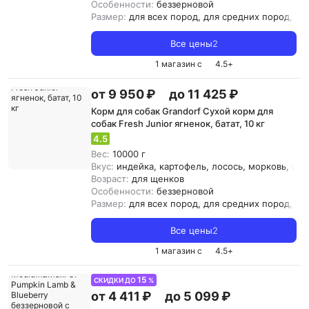
Особенности:
беззерновой
Размер:
для всех пород, для средних пород, д
Все цены
2
1 магазин с
4.5
+
от 9 950 ₽
до 11 425 ₽
Корм для собак Grandorf Сухой корм для
собак Fresh Junior ягненок, батат, 10 кг
4.5
Вес:
10000 г
Вкус:
индейка, картофель, лосось, морковь, ягн
Возраст:
для щенков
Особенности:
беззерновой
Размер:
для всех пород, для средних пород, д
Все цены
2
1 магазин с
4.5
+
15
СКИДКИ ДО
%
от 4 411 ₽
до 5 099 ₽