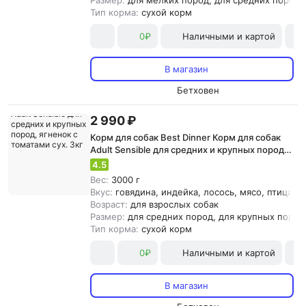
Размер:
для мелких пород, для средних пород
Тип корма:
сухой корм
0₽
Наличными и картой
В магазин
Бетховен
2 990 ₽
Корм для собак Best Dinner Корм для собак
Adult Sensible для средних и крупных пород,
ягненок с томатами сух. 3кг
4.5
Вес:
3000 г
Вкус:
говядина, индейка, лосось, мясо, птица, р
Возраст:
для взрослых собак
Размер:
для средних пород, для крупных пород
Тип корма:
сухой корм
0₽
Наличными и картой
В магазин