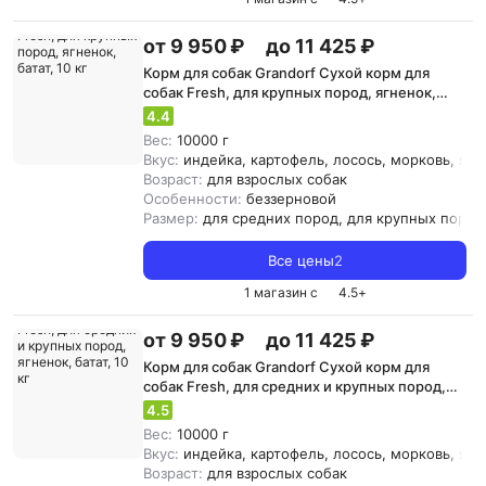
от 9 950 ₽
до 11 425 ₽
Корм для собак Grandorf Сухой корм для
собак Fresh, для крупных пород, ягненок,
батат, 10 кг
4.4
Вес:
10000 г
Вкус:
индейка, картофель, лосось, морковь, ягн
Возраст:
для взрослых собак
Особенности:
беззерновой
Размер:
для средних пород, для крупных пород
Все цены
2
1 магазин с
4.5
+
от 9 950 ₽
до 11 425 ₽
Корм для собак Grandorf Сухой корм для
собак Fresh, для средних и крупных пород,
ягненок, батат, 10 кг
4.5
Вес:
10000 г
Вкус:
индейка, картофель, лосось, морковь, ягн
Возраст:
для взрослых собак