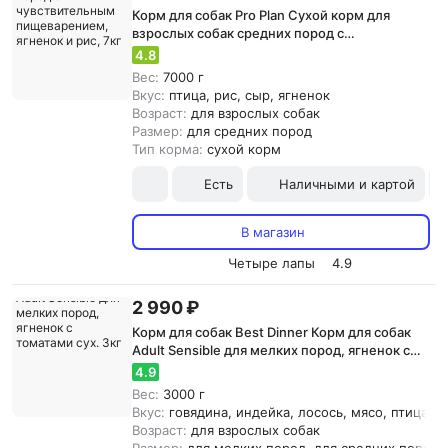
Корм для собак Pro Plan Сухой корм для
взрослых собак средних пород с
чувствительным пищеварением, ягненок и
4.8
рис, 7кг
Вес:
7000 г
Вкус:
птица, рис, сыр, ягненок
Возраст:
для взрослых собак
Размер:
для средних пород
Тип корма:
сухой корм
Есть
Наличными и картой
В магазин
Четыре лапы
4.9
2 990 ₽
Корм для собак Best Dinner Корм для собак
Adult Sensible для мелких пород, ягненок с
томатами сух. 3кг
4.9
Вес:
3000 г
Вкус:
говядина, индейка, лосось, мясо, птица, р
Возраст:
для взрослых собак