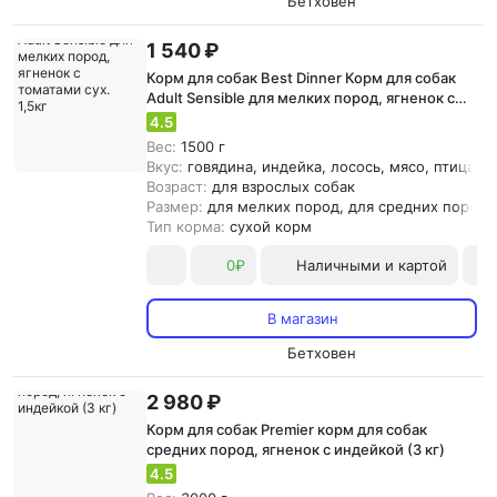
Бетховен
1 540 ₽
Корм для собак Best Dinner Корм для собак
Adult Sensible для мелких пород, ягненок с
томатами сух. 1,5кг
4.5
Вес:
1500 г
Вкус:
говядина, индейка, лосось, мясо, птица, р
Возраст:
для взрослых собак
Размер:
для мелких пород, для средних пород
Тип корма:
сухой корм
0₽
Наличными и картой
В магазин
Бетховен
2 980 ₽
Корм для собак Premier корм для собак
средних пород, ягненок с индейкой (3 кг)
4.5