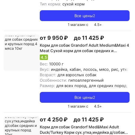
Тип корма:
сухой корм
Все цены
2
1 магазин с
4.5
+
от 9 950 ₽
до 11 425 ₽
Корм для собак Grandorf Adult Medium&Maxi 4
Meat Сухой корм для собак средних и
крупных пород 4 мяса 10кг
4.5
Вес:
10000 г
Вкус:
индейка, кабан, лосось, мясо, рис, утка, 
Возраст:
для взрослых собак
Особенности:
гипоаллергенный
Размер:
для всех пород, для средних пород, д
Все цены
2
1 магазин с
4.5
+
от 4 250 ₽
до 11 425 ₽
Корм для собак Grandorf Med&Maxi Adult
Duck/Turkey Корм сух.утка,индейка д/собак