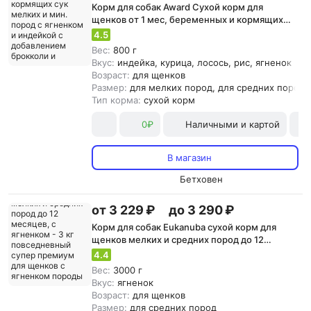
Корм для собак Award Сухой корм для
щенков от 1 мес, беременных и кормящих
сук мелких и мин. пород с ягненком и
4.5
индейкой с добавлением брокколи и
Вес:
800 г
брусники 800г
Вкус:
индейка, курица, лосось, рис, ягненок
Возраст:
для щенков
Размер:
для мелких пород, для средних пород
Тип корма:
сухой корм
0₽
Наличными и картой
В магазин
Бетховен
от 3 229 ₽
до 3 290 ₽
Корм для собак Eukanuba сухой корм для
щенков мелких и средних пород до 12
месяцев, с ягненком - 3 кг повседневный
4.4
супер премиум для щенков с ягненком
Вес:
3000 г
породы мелкого размера
Вкус:
ягненок
Возраст:
для щенков
Размер:
для средних пород