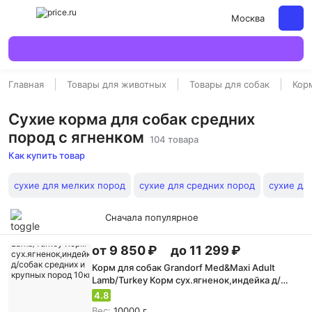
Москва
Главная
Товары для животных
Товары для собак
Кор
Сухие корма для собак средних
пород с ягненком
104 товара
Как купить товар
сухие для мелких пород
сухие для средних пород
сухие дл
Сначала популярное
от 9 850 ₽
до 11 299 ₽
Корм для собак Grandorf Med&Maxi Adult
Lamb/Turkey Корм сух.ягненок,индейка д/
собак средних и крупных пород 10кг
4.8
Вес:
10000 г