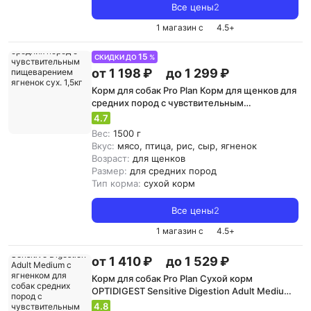
Все цены
2
1 магазин с
4.5
+
15
СКИДКИ ДО
%
от 1 198 ₽
до 1 299 ₽
Корм для собак Pro Plan Корм для щенков для
средних пород с чувствительным
пищеварением ягненок сух. 1,5кг
4.7
Вес:
1500 г
Вкус:
мясо, птица, рис, сыр, ягненок
Возраст:
для щенков
Размер:
для средних пород
Тип корма:
сухой корм
Все цены
2
1 магазин с
4.5
+
от 1 410 ₽
до 1 529 ₽
Корм для собак Pro Plan Сухой корм
OPTIDIGEST Sensitive Digestion Adult Medium с
ягненком для собак средних пород с
4.8