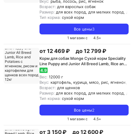
Вкус:
рыба, лосось, рис, ягненок
Возраст:
для взрослых собак
Размер:
для всех пород, для мелких пород, дл
Тип корма:
сухой корм
Все цены
3
1 магазин с
4.5
+
от 12 469 ₽
до 12 799 ₽
Корм для собак Monge Сухой корм Speciality
Line Puppy and Junior All Breed Lamb, Rice and
Potatoes с ягненком, рисом и картофелем
4.9
для щенков всех пород 12кг
Вес:
12000 г
Вкус:
картофель, курица, мясо, рис, ягненок, яй
Возраст:
для щенков
Размер:
для всех пород, для мелких пород, дл
Тип корма:
сухой корм
Все цены
2
1 магазин с
4.5
+
от 3 150 ₽
до 12 600 ₽