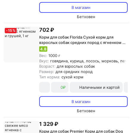
В магазин
Бетховен
702 ₽
-
15
%
Корм для собак Florida Сухой корм для
взрослых собак средних пород с ягненком и
грушей, 1 кг
4.8
Вес:
1000 г
Вкус:
говядина, курица, лосось, морковь, печен
Возраст:
для взрослых собак
Размер:
для средних пород
Тип корма:
сухой корм
0₽
Наличными и картой
В магазин
Бетховен
1 329 ₽
Корм для собак Premier Корм для собак Dog