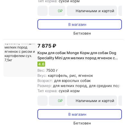
Тип корма:
сухой корм
0₽
Наличными и картой
В магазин
Бетховен
7 875 ₽
Корм для собак Monge Корм для собак Dog
Speciality Mini для мелких пород ягненок с
рисом и картофелем сух. 7,5кг
4.6
Вес:
7500 г
Вкус:
картофель, рис, ягненок
Возраст:
для взрослых собак
Размер:
для мелких пород, для средних пород,
Тип корма:
сухой корм
0₽
Наличными и картой
В магазин
Бетховен