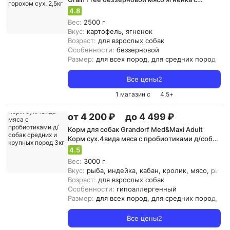
картофелем и горохом сух. 2,5кг
4.8
Вес:
2500 г
Вкус:
картофель, ягненок
Возраст:
для взрослых собак
Особенности:
беззерновой
Размер:
для всех пород, для средних пород
Все цены
2
1 магазин с
4.5
+
от 4 200 ₽
до 4 499 ₽
Корм для собак Grandorf Med&Maxi Adult
Корм сух.4вида мяса с пробиотиками д/собак
средних и крупных пород 3кг
4.5
Вес:
3000 г
Вкус:
рыба, индейка, кабан, кролик, мясо, рис, 
Возраст:
для взрослых собак
Особенности:
гипоаллергенный
Размер:
для всех пород, для средних пород, д
Все цены
2