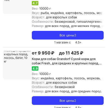
средних и крупных пород 10кг
4.7
Вес:
10000 г
Вкус:
рыба, индейка, картофель, лосось, морковь
Возраст:
для взрослых собак
Особенности:
беззерновой, гипоаллергенный
Размер:
для всех пород, для мелких пород, дл
Все цены
3
1 магазин с
4.5
+
от 9 950 ₽
до 11 425 ₽
Корм для собак Grandorf Сухой корм для
собак Fresh, для средних и крупных пород,
лосось, батат, 10 кг
4.9
Вес:
10000 г
Вкус:
индейка, картофель, лосось, морковь, ягн
Возраст:
для взрослых собак
Особенности:
беззерновой
Размер:
для всех пород, для средних пород, д
Все цены
2
1 магазин с
4.5
+