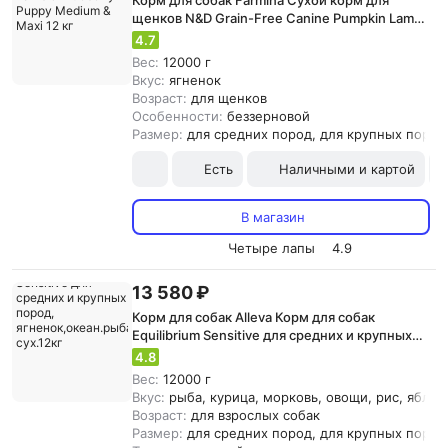
Корм для собак Farmina Сухой корм для
щенков N&D Grain-Free Canine Pumpkin Lamb
& Blueberry Puppy Medium & Maxi 12 кг
4.7
Вес:
12000 г
Вкус:
ягненок
Возраст:
для щенков
Особенности:
беззерновой
Размер:
для средних пород, для крупных пород
Есть
Наличными и картой
В магазин
Четыре лапы
4.9
13 580 ₽
Корм для собак Alleva Корм для собак
Equilibrium Sensitive для средних и крупных
пород, ягненок,океан.рыба сух.12кг
4.8
Вес:
12000 г
Вкус:
рыба, курица, морковь, овощи, рис, яблок
Возраст:
для взрослых собак
Размер:
для средних пород, для крупных пород