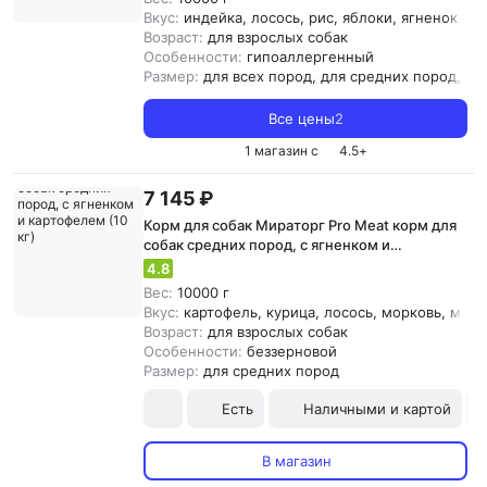
Вкус:
индейка, лосось, рис, яблоки, ягненок
Возраст:
для взрослых собак
Особенности:
гипоаллергенный
Размер:
для всех пород, для средних пород, д
Все цены
2
1 магазин с
4.5
+
7 145 ₽
Корм для собак Мираторг Pro Meat корм для
собак средних пород, с ягненком и
картофелем (10 кг)
4.8
Вес:
10000 г
Вкус:
картофель, курица, лосось, морковь, мясо
Возраст:
для взрослых собак
Особенности:
беззерновой
Размер:
для средних пород
Есть
Наличными и картой
В магазин