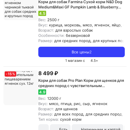
Корм для собак Farmina Сухой корм N&D Dog
Medium&Maxi GF Pumpkin Lamb & Blueberry
беззерновой с ягненком черникой тыквой
4.5
для собак средних и крупных пород 2,5кг
Вес:
2500 г
Вкус:
курица, морковь, мясо, ягненок, яйцо, фр
Возраст:
для взрослых собак
Особенности:
беззерновой
Размер:
для средних пород, для крупных пород
Все цены
2
1 магазин с
4.5
+
8 499 ₽
-
15
%
Корм для собак Pro Plan Корм для щенков для
средних пород с чувствительным
пищеварением ягненок сух. 12кг
4.9
Вес:
12000 г
Вкус:
мясо, птица, рис, сыр, ягненок
Возраст:
для щенков
Размер:
для всех пород, для средних пород, д
Тип корма:
сухой корм
Есть
Наличными и картой