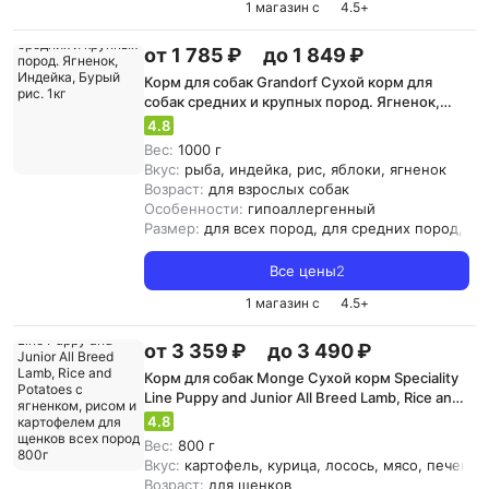
1 магазин с
4.5
+
от 1 785 ₽
до 1 849 ₽
Корм для собак Grandorf Сухой корм для
собак средних и крупных пород. Ягненок,
Индейка, Бурый рис. 1кг
4.8
Вес:
1000 г
Вкус:
рыба, индейка, рис, яблоки, ягненок
Возраст:
для взрослых собак
Особенности:
гипоаллергенный
Размер:
для всех пород, для средних пород, д
Все цены
2
1 магазин с
4.5
+
от 3 359 ₽
до 3 490 ₽
Корм для собак Monge Сухой корм Speciality
Line Puppy and Junior All Breed Lamb, Rice and
Potatoes с ягненком, рисом и картофелем
4.8
для щенков всех пород 800г
Вес:
800 г
Вкус:
картофель, курица, лосось, мясо, печень, 
Возраст:
для щенков