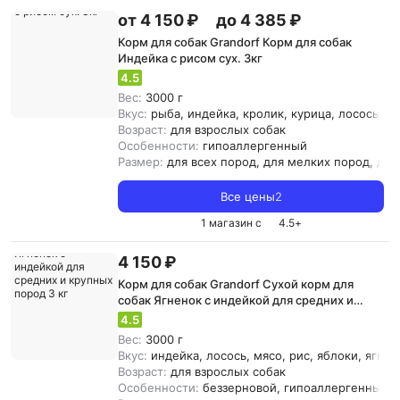
от 4 150 ₽
до 4 385 ₽
Корм для собак Grandorf Корм для собак
Индейка с рисом сух. 3кг
4.5
Вес:
3000 г
Вкус:
рыба, индейка, кролик, курица, лосось, мя
Возраст:
для взрослых собак
Особенности:
гипоаллергенный
Размер:
для всех пород, для мелких пород, дл
Все цены
2
1 магазин с
4.5
+
4 150 ₽
Корм для собак Grandorf Сухой корм для
собак Ягненок с индейкой для средних и
крупных пород 3 кг
4.5
Вес:
3000 г
Вкус:
индейка, лосось, мясо, рис, яблоки, ягнен
Возраст:
для взрослых собак
Особенности:
беззерновой, гипоаллергенный