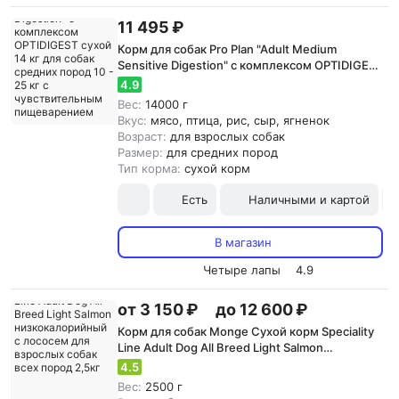
11 495 ₽
Корм для собак Pro Plan "Adult Medium
Sensitive Digestion" с комплексом OPTIDIGEST
сухой 14 кг для собак cредних пород 10 - 25 кг
4.9
с чувствительным пищеварением Ягненок
Вес:
14000 г
Вкус:
мясо, птица, рис, сыр, ягненок
Возраст:
для взрослых собак
Размер:
для средних пород
Тип корма:
сухой корм
Есть
Наличными и картой
В магазин
Четыре лапы
4.9
от 3 150 ₽
до 12 600 ₽
Корм для собак Monge Сухой корм Speciality
Line Adult Dog All Breed Light Salmon
низкокалорийный с лососем для взрослых
4.5
собак всех пород 2,5кг
Вес:
2500 г