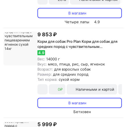
В магазин
Четыре лапы
4.9
9 853 ₽
Корм для собак Pro Plan Корм для собак для
средних пород с чувствительным
пищеварением ягненок сухой 14кг
4.9
Вес:
14000 г
Вкус:
мясо, птица, рис, сыр, ягненок
Возраст:
для взрослых собак
Размер:
для средних пород
Тип корма:
сухой корм
0₽
Наличными и картой
В магазин
Бетховен
5 999 ₽