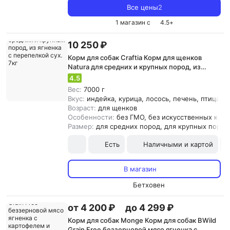
Все цены
2
1 магазин с
4.5
+
10 250 ₽
Корм для собак Craftia Корм для щенков
Natura для средних и крупных пород, из
ягненка с перепелкой сух. 7кг
4.5
Вес:
7000 г
Вкус:
индейка, курица, лосось, печень, птица, р
Возраст:
для щенков
Особенности:
без ГМО, без искусственных кра
Размер:
для средних пород, для крупных пород
Есть
Наличными и картой
В магазин
Бетховен
от 4 200 ₽
до 4 299 ₽
Корм для собак Monge Корм для собак BWild
Grain Free беззерновой мясо ягненка с