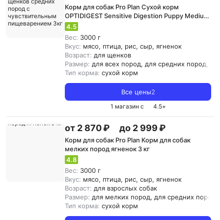
Корм для собак Pro Plan Сухой корм
OPTIDIGEST Sensitive Digestion Puppy Medium
с ягненком для щенков средних пород с
4.5
чувствительным пищеварением 3кг
Вес:
3000 г
Вкус:
мясо, птица, рис, сыр, ягненок
Возраст:
для щенков
Размер:
для всех пород, для средних пород, д
Тип корма:
сухой корм
Все цены
2
1 магазин с
4.5
+
от 2 870 ₽
до 2 999 ₽
Корм для собак Pro Plan Корм для собак
мелких пород ягненок 3 кг
4.8
Вес:
3000 г
Вкус:
мясо, птица, рис, сыр, ягненок
Возраст:
для взрослых собак
Размер:
для мелких пород, для средних пород
Тип корма:
сухой корм