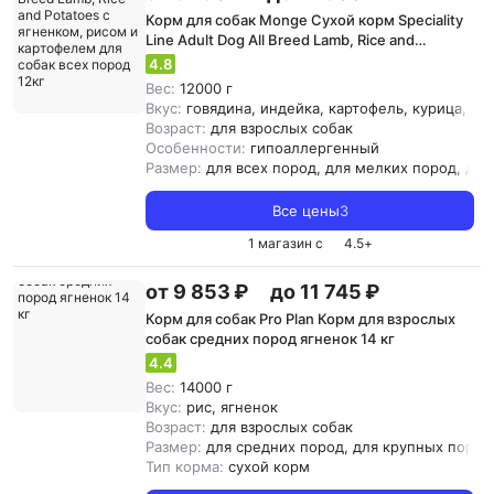
Корм для собак Monge Сухой корм Speciality
Line Adult Dog All Breed Lamb, Rice and
Potatoes с ягненком, рисом и картофелем
4.8
для собак всех пород 12кг
Вес:
12000 г
Вкус:
говядина, индейка, картофель, курица, лос
Возраст:
для взрослых собак
Особенности:
гипоаллергенный
Размер:
для всех пород, для мелких пород, дл
Все цены
3
1 магазин с
4.5
+
от 9 853 ₽
до 11 745 ₽
Корм для собак Pro Plan Корм для взрослых
собак средних пород ягненок 14 кг
4.4
Вес:
14000 г
Вкус:
рис, ягненок
Возраст:
для взрослых собак
Размер:
для средних пород, для крупных пород
Тип корма:
сухой корм