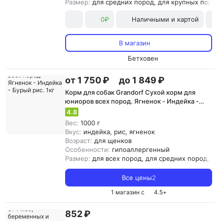
Размер:
для средних пород, для крупных пород
0₽
Наличными и картой
В магазин
Бетховен
от 1 750 ₽
до 1 849 ₽
Корм для собак Grandorf Сухой корм для
юниоров всех пород. Ягненок - Индейка -
Бурый рис. 1кг
4.8
Вес:
1000 г
Вкус:
индейка, рис, ягненок
Возраст:
для щенков
Особенности:
гипоаллергенный
Размер:
для всех пород, для средних пород, д
Все цены
2
1 магазин с
4.5
+
852 ₽