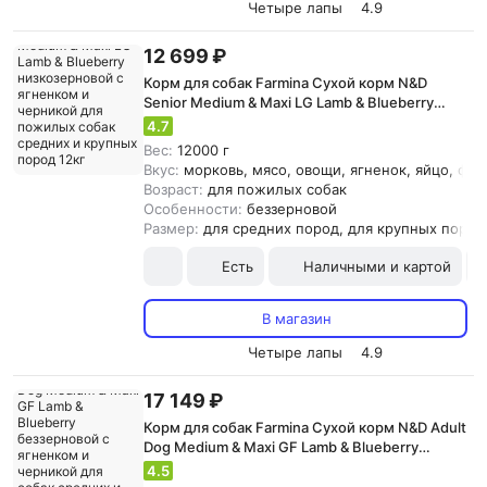
Четыре лапы
4.9
12 699 ₽
Корм для собак Farmina Сухой корм N&D
Senior Medium & Maxi LG Lamb & Blueberry
низкозерновой с ягненком и черникой для
4.7
пожилых собак средних и крупных пород
Вес:
12000 г
12кг
Вкус:
морковь, мясо, овощи, ягненок, яйцо, фр
Возраст:
для пожилых собак
Особенности:
беззерновой
Размер:
для средних пород, для крупных пород
Есть
Наличными и картой
В магазин
Четыре лапы
4.9
17 149 ₽
Корм для собак Farmina Сухой корм N&D Adult
Dog Medium & Maxi GF Lamb & Blueberry
беззерновой с ягненком и черникой для
4.5
собак средних и крупных пород 12кг