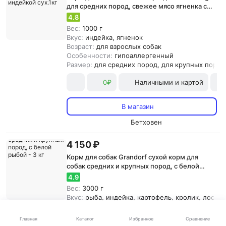
для средних пород, свежее мясо ягненка с
индейкой сух.1кг
4.8
Вес:
1000 г
Вкус:
индейка, ягненок
Возраст:
для взрослых собак
Особенности:
гипоаллергенный
Размер:
для средних пород, для крупных пород
0₽
Наличными и картой
В магазин
Бетховен
4 150 ₽
Корм для собак Grandorf сухой корм для
собак средних и крупных пород, с белой
рыбой - 3 кг
4.9
Вес:
3000 г
Вкус:
рыба, индейка, картофель, кролик, лосось,
Возраст:
для взрослых собак
Особенности:
гипоаллергенный
Каталог
Главная
Избранное
Сравнение
Размер:
для всех пород, для средних пород, д