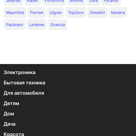
Seaman
Kaiser
Florentina
Mixline
Lava
Pyramis
Maunfeld
Flortek
Ulgran
TopZero
Omoikiri
Melana
Paulmark
Ledeme
Granula
Электроника
Бытовая техника
Для автомобиля
Детям
Дом
Дача
Красота