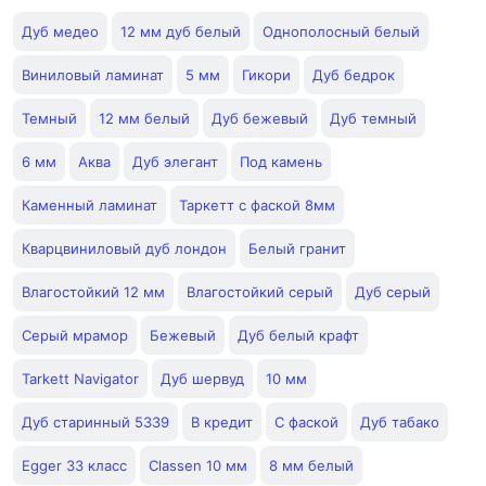
Дуб медео
12 мм дуб белый
Однополосный белый
Виниловый ламинат
5 мм
Гикори
Дуб бедрок
Темный
12 мм белый
Дуб бежевый
Дуб темный
6 мм
Аква
Дуб элегант
Под камень
Каменный ламинат
Таркетт с фаской 8мм
Кварцвиниловый дуб лондон
Белый гранит
Влагостойкий 12 мм
Влагостойкий серый
Дуб серый
Серый мрамор
Бежевый
Дуб белый крафт
Tarkett Navigator
Дуб шервуд
10 мм
Дуб старинный 5339
В кредит
С фаской
Дуб табако
Egger 33 класс
Classen 10 мм
8 мм белый