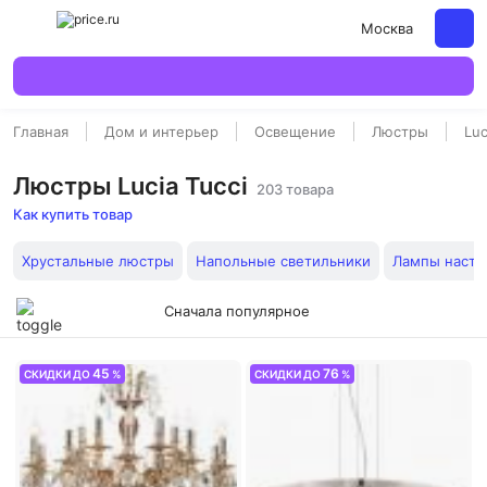
Москва
Главная
Дом и интерьер
Освещение
Люстры
Luc
Люстры Lucia Tucci
203 товара
Как купить товар
Хрустальные люстры
Напольные светильники
Лампы насто
Сначала популярное
45
76
СКИДКИ ДО
%
СКИДКИ ДО
%