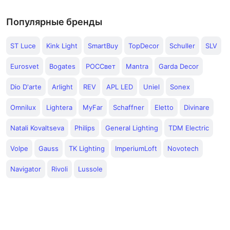
Популярные бренды
ST Luce
Kink Light
SmartBuy
TopDecor
Schuller
SLV
Eurosvet
Bogates
РОССвет
Mantra
Garda Decor
Dio D'arte
Arlight
REV
APL LED
Uniel
Sonex
Omnilux
Lightera
MyFar
Schaffner
Eletto
Divinare
Natali Kovaltseva
Philips
General Lighting
TDM Electric
Volpe
Gauss
TK Lighting
ImperiumLoft
Novotech
Navigator
Rivoli
Lussole