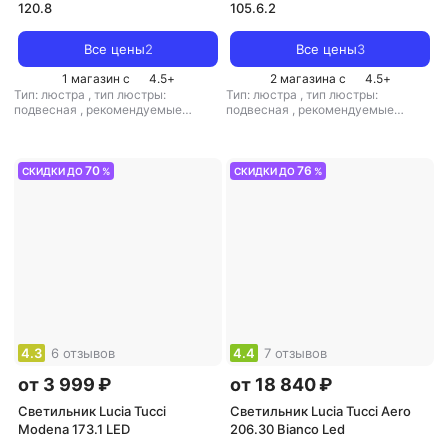
120.8
105.6.2
Все цены
2
Все цены
3
1 магазин с
4.5
+
2 магазина с
4.5
+
Тип: люстра
,
тип люстры:
Тип: люстра
,
тип люстры:
подвесная
,
рекомендуемые
подвесная
,
рекомендуемые
помещения: для гостиной
,
тип
помещения: для спальни
,
тип
цоколя: E14
,
источник света:
цоколя: E27
,
источник света:
лампы накаливания
,
стиль: арт-
светодиодные лампы
,
стиль:
деко
,
цвет плафона/абажура:
этнический
,
цвет плафона/
70
76
СКИДКИ ДО
%
СКИДКИ ДО
%
белый
,
кол-во плафонов/
абажура: белый
,
кол-во плафонов/
абажуров: 8
абажуров: 8
4.3
6 отзывов
4.4
7 отзывов
от 3 999 ₽
от 18 840 ₽
Светильник Lucia Tucci
Светильник Lucia Tucci Aero
Modena 173.1 LED
206.30 Bianco Led