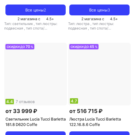
Все цены
2
Все цены
3
2 магазина с
4.5
+
2 магазина с
4.5
+
Тип: светильник
,
тип люстры:
Тип: люстра
,
тип люстры:
подвесная
,
тип спота/
подвесная
,
тип спота/
светильника: подвесной
,
светильника: подвесной
,
рекомендуемые помещения: для
рекомендуемые помещения: для
спальни
,
тип цоколя: G9
,
источник
гостиной
,
тип цоколя: E14
,
света: галогенные лампы
,
стиль:
источник света: лампы
70
45
СКИДКИ ДО
%
СКИДКИ ДО
%
лофт
,
цвет плафона/абажура:
накаливания
,
стиль: классический
черный
,
кол-во плафонов/
,
кол-во плафонов/абажуров: 10
абажуров: 9
4.7
4.4
7 отзывов
от 33 999 ₽
от 516 715 ₽
Светильник Lucia Tucci Barletta
Люстра Lucia Tucci Barletta
181.8 D620 Coffe
122.16.8.6 Coffe