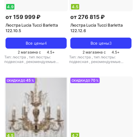
4.9
4.5
от 159 999 ₽
от 276 815 ₽
Люстра Lucia Tucci Barletta
Люстра Lucia Tucci Barletta
122.10.5
122.12.6
Все цены
4
Все цены
3
2 магазина с
4.5
+
2 магазина с
4.5
+
Тип: люстра
,
тип люстры:
Тип: люстра
,
тип люстры:
подвесная
,
рекомендуемые
подвесная
,
рекомендуемые
помещения: для гостиной
,
тип
помещения: для гостиной
,
тип
цоколя: E14
,
источник света:
цоколя: E14
,
источник света:
лампы накаливания
,
стиль:
лампы накаливания
,
стиль:
классический
,
цвет плафона/
классический
,
цвет плафона/
45
70
СКИДКИ ДО
%
СКИДКИ ДО
%
абажура: прозрачный
абажура: прозрачный
4.5
4.7