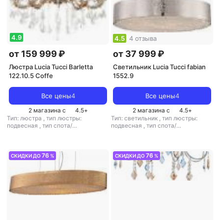
4.9
4.5
4 отзыва
от 159 999 ₽
от 37 999 ₽
Люстра Lucia Tucci Barletta
Светильник Lucia Tucci fabian
122.10.5 Coffe
1552.9
Все цены
4
Все цены
4
2 магазина с
4.5
+
2 магазина с
4.5
+
Тип: люстра
,
тип люстры:
Тип: светильник
,
тип люстры:
подвесная
,
тип спота/
подвесная
,
тип спота/
светильника: подвесной
,
светильника: подвесной
,
рекомендуемые помещения: для
рекомендуемые помещения: для
детской
,
тип цоколя: E14
,
кухни
,
тип цоколя: G9
,
источник
источник света: лампы
света: галогенные лампы
,
стиль:
76
76
СКИДКИ ДО
%
СКИДКИ ДО
%
накаливания
,
стиль: классический
модерн
,
цвет плафона/абажура:
,
цвет плафона/абажура:
прозрачный
,
кол-во плафонов/
прозрачный
абажуров: 9