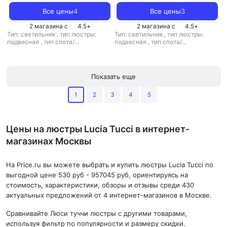
Все цены
4
Все цены
3
2 магазина с
4.5
+
2 магазина с
4.5
+
Тип: светильник
,
тип люстры:
Тип: светильник
,
тип люстры:
подвесная
,
тип спота/
подвесная
,
тип спота/
светильника: подвесной
,
светильника: подвесной
,
рекомендуемые помещения: для
рекомендуемые помещения: для
гостиной
,
источник света:
кухни
,
источник света:
светодиодные лампы
,
стиль: лофт
светодиодные лампы
,
стиль: хай-
Показать еще
,
цвет плафона/абажура: белый
,
тек
,
цвет плафона/абажура: белый
кол-во плафонов/абажуров: 1
,
кол-во плафонов/абажуров: 1
1
2
3
4
5
Цены на люстры Lucia Tucci в интернет-
магазинах Москвы
На Price.ru вы можете выбрать и купить люстры Lucia Tucci по
выгодной цене 530 руб - 957045 руб, ориентируясь на
стоимость, характеристики, обзоры и отзывы среди 430
актуальных предложений от 4 интернет-магазинов в Москве.
Сравнивайте Люси туччи люстры с другими товарами,
используя фильтр по популярности и размеру скидки.