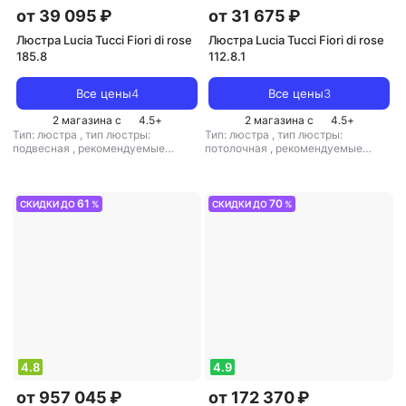
от 39 095 ₽
от 31 675 ₽
Люстра Lucia Tucci Fiori di rose
Люстра Lucia Tucci Fiori di rose
185.8
112.8.1
Все цены
4
Все цены
3
2 магазина с
4.5
+
2 магазина с
4.5
+
Тип: люстра
,
тип люстры:
Тип: люстра
,
тип люстры:
подвесная
,
рекомендуемые
потолочная
,
рекомендуемые
помещения: для гостиной
,
тип
помещения: для гостиной
,
тип
цоколя: E14
,
источник света:
цоколя: E27
,
источник света:
лампы накаливания
,
стиль:
лампы накаливания
,
стиль:
прованс
,
кол-во плафонов/
флористика
,
цвет плафона/
61
70
СКИДКИ ДО
%
СКИДКИ ДО
%
абажуров: 8
абажура: белый
,
кол-во плафонов/
абажуров: 9
4.8
4.9
от 957 045 ₽
от 172 370 ₽