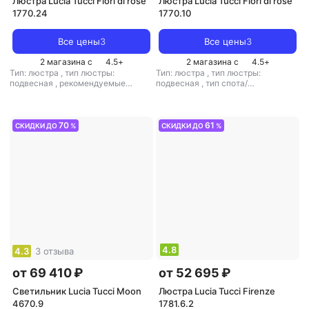
Люстра Lucia Tucci Fiori di rose
Люстра Lucia Tucci Fiori di rose
1770.24
1770.10
Все цены
3
Все цены
3
2 магазина с
4.5
+
2 магазина с
4.5
+
Тип: люстра
,
тип люстры:
Тип: люстра
,
тип люстры:
подвесная
,
рекомендуемые
подвесная
,
тип спота/
помещения: для гостиной
,
тип
светильника: подвесной
,
цоколя: E14
,
источник света:
рекомендуемые помещения: для
светодиодные лампы
,
стиль:
гостиной
,
тип цоколя: E14
,
этнический
,
цвет плафона/
источник света: лампы
70
61
СКИДКИ ДО
%
СКИДКИ ДО
%
абажура: розовый
накаливания
,
стиль: прованс
,
цвет плафона/абажура: розовый
,
кол-во плафонов/абажуров: 10
4.8
4.3
3 отзыва
от 69 410 ₽
от 52 695 ₽
Светильник Lucia Tucci Moon
Люстра Lucia Tucci Firenze
4670.9
1781.6.2