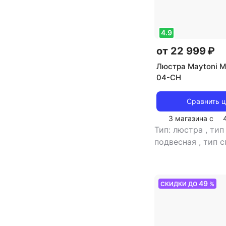
4.9
от 22 999 ₽
Люстра Maytoni 
04-CH
Сравнить 
3 магазина с
Тип: люстра
,
тип
подвесная
,
тип с
светильника: по
рекомендуемые 
для спальни
,
тип
49
СКИДКИ ДО
%
,
источник света:
накаливания
,
ст
цвет плафона/аба