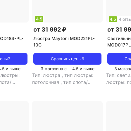
4.5
4.5
4 отз
от 31 992 ₽
от 31 9
MOD184-PL-
Люстра Maytoni MOD221PL-
Светильни
10G
MOD017PL
цены
7
Сравнить цены
6
Ср
4.5
и выше
3 магазина с
4.5
и выше
3 магаз
 люстры:
Тип: люстра
,
тип люстры:
Тип: свет
пота/
потолочная
,
тип спота/
люстры: п
толочный
,
светильника: подвесной
,
спота/све
помещения:
рекомендуемые помещения:
подвесно
 цоколя: E27
для гостиной
,
тип цоколя:
помещения
 лампы
E14
,
источник света: лампы
источник 
иль: модерн
,
накаливания
,
стиль: модерн
,
светодио
жура:
цвет плафона/абажура: белый
хай-тек
,
ц