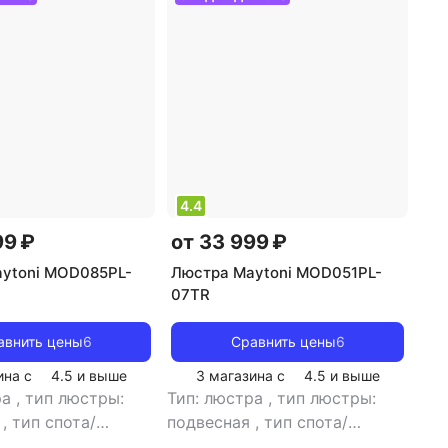
ики
4.4
99 ₽
от 33 999 ₽
ytoni MOD085PL-
Люстра Maytoni MOD051PL-
07TR
авнить цены
6
Сравнить цены
6
ина с
4.5
и выше
3 магазина с
4.5
и выше
ра
,
тип люстры:
Тип: люстра
,
тип люстры:
я
,
тип спота/
подвесная
,
тип спота/
ка: подвесной
,
светильника: подвесной
,