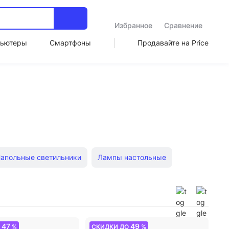
Избранное
Сравнение
ьютеры
Смартфоны
Продавайте на Price
апольные светильники
Лампы настольные
ки Maytoni
Светильники влагозащищенные
лочные светильники
47
49
О
%
СКИДКИ ДО
%