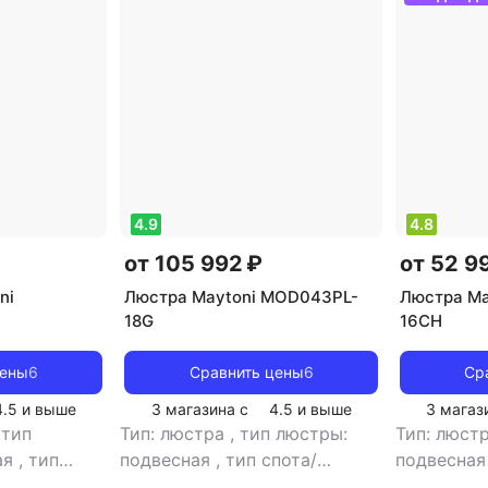
ля ванной комнаты
Промышленные светодиодные светильн
4.9
4.8
от 105 992 ₽
от 52 9
ni
Люстра Maytoni MOD043PL-
Люстра Ma
18G
16CH
цены
6
Сравнить цены
6
Ср
4.5
и выше
3 магазина с
4.5
и выше
3 магаз
,
тип
Тип: люстра
,
тип люстры:
Тип: люст
ая
,
тип
подвесная
,
тип спота/
подвесна
а:
светильника: подвесной
,
светильни