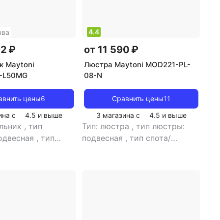
4.4
ыва
92 ₽
от 11 590 ₽
к Maytoni
Люстра Maytoni MOD221-PL-
-L50MG
08-N
авнить цены
6
Сравнить цены
11
ина с
4.5
и выше
3 магазина с
4.5
и выше
ильник
,
тип
Тип: люстра
,
тип люстры:
одвесная
,
тип
подвесная
,
тип спота/
тильника:
светильника: подвесной
,
й
,
рекомендуемые
рекомендуемые помещения:
: для гостиной
,
для гостиной
,
тип цоколя:
света:
E14
,
источник света:
дные лампы
,
стиль:
светодиодные лампы
,
стиль:
вет плафона/
хай-тек
,
цвет плафона/