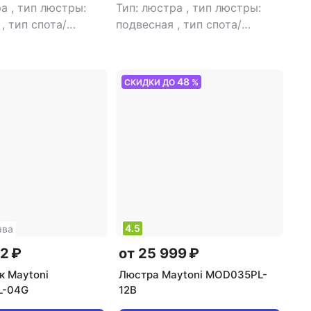
ра
,
тип люстры:
Тип: люстра
,
тип люстры:
я
,
тип спота/
подвесная
,
тип спота/
ка: подвесной
,
светильника: подвесной
,
уемые помещения:
рекомендуемые помещения:
ной
,
тип цоколя:
для кухни
,
тип цоколя: E14
,
48
СКИДКИ ДО
%
ник света:
источник света:
дные лампы
,
стиль:
светодиодные лампы
,
стиль:
вет плафона/
модерн
,
цвет плафона/
янтарный
абажура: прозрачный
4.5
ыва
92 ₽
от 25 999 ₽
к Maytoni
Люстра Maytoni MOD035PL-
L-04G
12B