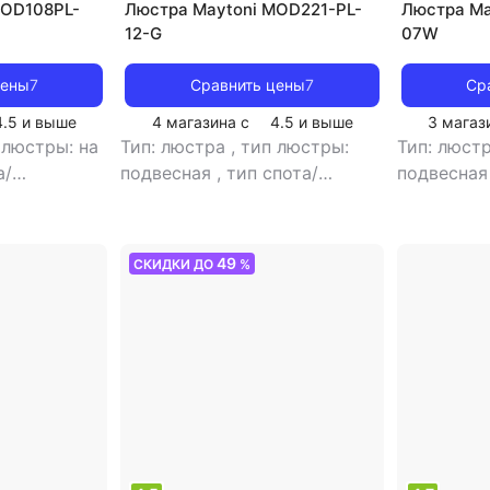
MOD108PL-
Люстра Maytoni MOD221-PL-
Люстра Ma
12-G
07W
цены
7
Сравнить цены
7
Ср
4.5
и выше
4 магазина с
4.5
и выше
3 магаз
 люстры: на
Тип: люстра
,
тип люстры:
Тип: люст
а/
подвесная
,
тип спота/
подвесна
двесной
,
светильника: потолочный
,
светильни
помещения:
рекомендуемые помещения:
рекоменд
околя: E14
,
для гостиной
,
тип цоколя:
для гости
49
СКИДКИ ДО
%
лампы
E14
,
источник света: лампы
E14
,
источ
иль: модерн
,
накаливания
,
стиль: модерн
,
светодио
ажура: белый
цвет плафона/абажура: белый
модерн
,
ц
абажура: 
плафонов/