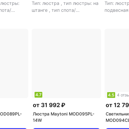
 люстры:
Тип: люстра
,
тип люстры: на
Тип: люст
пота/
штанге
,
тип спота/
подвесна
двесной
,
светильника: подвесной
,
светильни
помещения:
рекомендуемые помещения:
рекоменд
точник
для спальни
,
тип цоколя: E14
для гости
дные лампы
,
,
источник света:
G9
,
источ
вет
светодиодные лампы
,
стиль:
светодио
: белый
,
модерн
,
цвет плафона/
модерн
,
ц
абажуров: 1
абажура: белый
,
кол-во
абажура: 
плафонов/абажуров: 6
4.7
4.5
4 отз
от 31 992 ₽
от 12 7
MOD089PL-
Люстра Maytoni MOD095PL-
Светильни
14W
MOD094C