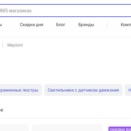
ы
Скидки дня
Блог
Бренды
Комп
Maytoni
временные люстры
Светильники с датчиком движения
Н
Светильники точечные светодиодные
Трековые светильни
ое
 светильники
Торшеры
В стиле лофт
Точечные пото
СКИДКИ Д