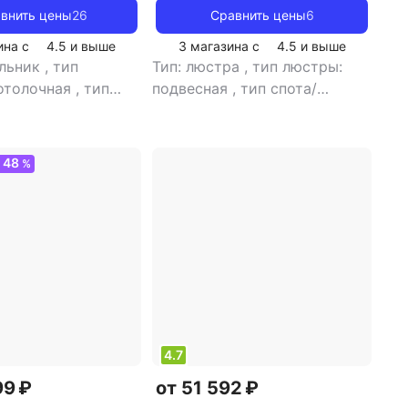
внить цены
26
Сравнить цены
6
ина с
4.5
и выше
3 магазина с
4.5
и выше
ильник
,
тип
Тип: люстра
,
тип люстры:
отолочная
,
тип
подвесная
,
тип спота/
тильника:
светильника: подвесной
,
ый
,
рекомендуемые
рекомендуемые помещения:
я: для прихожей
,
для гостиной
,
тип цоколя:
48
О
%
я: E14
,
источник
G9
,
источник света:
етодиодные лампы
,
светодиодные лампы
,
стиль:
ассический
,
цвет
модерн
,
цвет плафона/
бажура:
абажура: черный
ый
,
кол-во
абажуров: 4
4.7
99 ₽
от 51 592 ₽