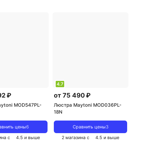
уемые помещения:
рекомендуемые помещения:
ной
,
тип цоколя:
для гостиной
,
тип цоколя:
ник света: лампы
E14
,
источник света:
ния
,
стиль: модерн
,
светодиодные лампы
,
стиль:
она/абажура:
классический
,
цвет плафона/
ый
абажура: прозрачный
,
кол-
во плафонов/абажуров: 7
4.7
92 ₽
от 75 490 ₽
ytoni MOD547PL-
Люстра Maytoni MOD036PL-
18N
авнить цены
6
Сравнить цены
3
ина с
4.5
и выше
2 магазина с
4.5
и выше