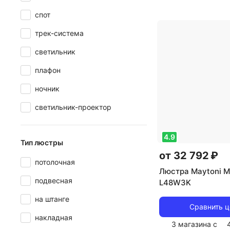
подвесной
,
реко
спот
помещения: для 
трек-система
тип цоколя: E14
,
света: светодио
светильник
стиль: классиче
плафон
плафона/абажура
прозрачный
ночник
светильник-проектор
4.9
Тип люстры
от 32 792 ₽
потолочная
Люстра Maytoni 
подвесная
L48W3K
на штанге
Сравнить 
накладная
3 магазина с