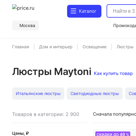
Каталог
Москва
Промокод
Главная
Дом и интерьер
Освещение
Люстры
Люстры Maytoni
Как купить товар
Итальянские люстры
Светодиодные люстры
Со
Детские светильники
Декоративные светильники
Товаров в категории: 2 900
Сначала популярн
Люстра в детскую
Люстры подвесные
Трековые
Цены, ₽
49
СКИДКИ ДО
%