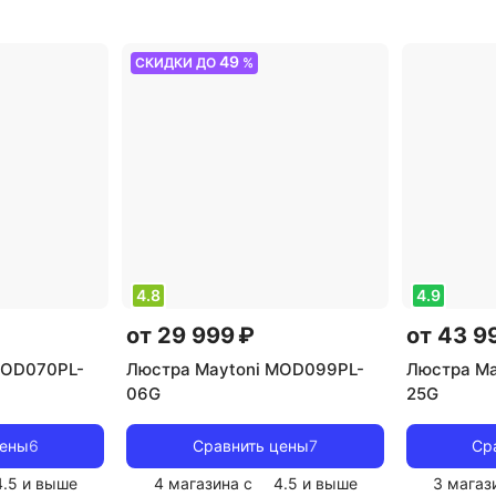
мендуемые
рекомендуемые помещения:
рекоменд
гостиной
,
для гостиной
,
тип цоколя:
для гости
49
СКИДКИ ДО
%
источник
E14
,
источник света:
E14
,
источ
дные лампы
,
светодиодные лампы
,
стиль:
накалива
ский
,
цвет
лофт
,
цвет плафона/абажура:
цвет плаф
:
прозрачный
прозрачн
4.8
4.9
от 29 999 ₽
от 43 9
MOD070PL-
Люстра Maytoni MOD099PL-
Люстра Ma
06G
25G
цены
6
Сравнить цены
7
Ср
4.5
и выше
4 магазина с
4.5
и выше
3 магаз