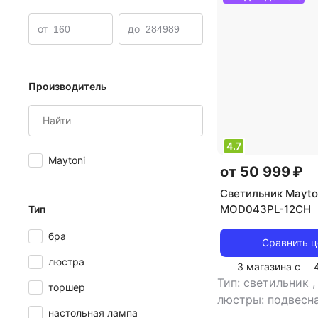
Потолочные квадратные светильники
Светильники д
от
до
Производитель
4.7
Maytoni
от 50 999 ₽
Светильник Mayto
MOD043PL-12CH
Тип
бра
Сравнить 
люстра
3 магазина с
Тип: светильник
торшер
люстры: подвесн
настольная лампа
спота/светильник