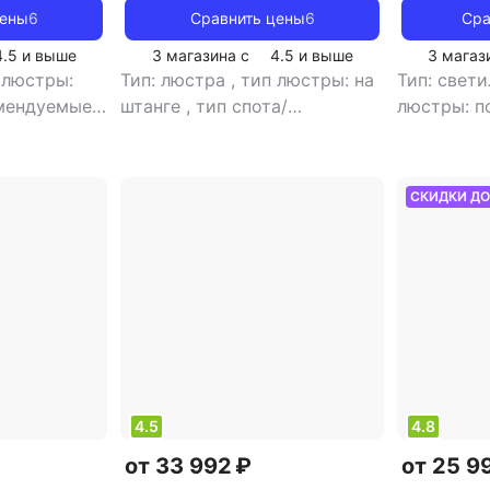
цены
6
Сравнить цены
6
Сра
4.5
и выше
3 магазина с
4.5
и выше
3 магаз
 люстры:
Тип: люстра
,
тип люстры: на
Тип: свет
мендуемые
штанге
,
тип спота/
люстры: п
гостиной
,
светильника: подвесной
,
спота/све
источник
рекомендуемые помещения:
потолочн
каливания
,
для гостиной
,
тип цоколя:
помещени
СКИДКИ Д
вет
GU10
,
источник света:
тип цокол
: белый
,
галогенные лампы
,
стиль:
света: св
/абажуров:
модерн
,
цвет плафона/
стиль: кл
абажура: белый
плафона/а
прозрачн
плафонов/
4.5
4.8
от 33 992 ₽
от 25 9