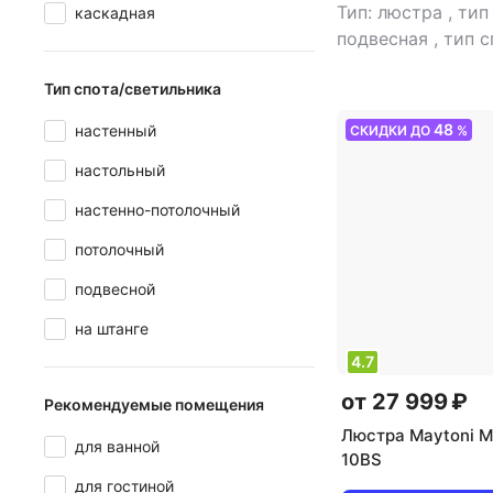
Тип: люстра
,
тип
каскадная
подвесная
,
тип с
светильника: по
Тип спота/светильника
рекомендуемые 
для гостиной
,
ис
48
настенный
СКИДКИ ДО
%
света: светодио
стиль: хай-тек
,
ц
настольный
плафона/абажура
настенно-потолочный
кол-во плафонов/
потолочный
подвесной
на штанге
4.7
от 27 999 ₽
Рекомендуемые помещения
Люстра Maytoni 
для ванной
10BS
для гостиной