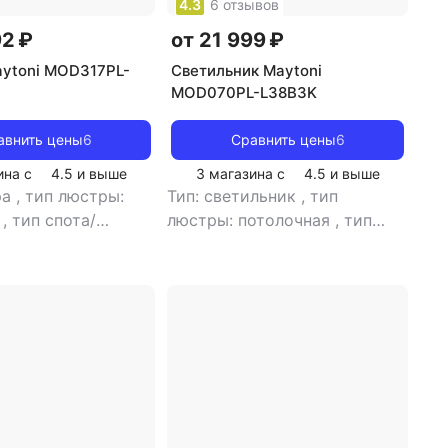
4.3
6 отзывов
92 ₽
от 21 999 ₽
ytoni MOD317PL-
Светильник Maytoni
MOD070PL-L38B3K
авнить цены
6
Сравнить цены
6
ина с
4.5
и выше
3 магазина с
4.5
и выше
ра
,
тип люстры:
Тип: светильник
,
тип
я
,
тип спота/
люстры: потолочная
,
тип
ка: подвесной
,
спота/светильника:
уемые помещения:
подвесной
,
рекомендуемые
,
тип цоколя: G9
,
помещения: для гостиной
,
света:
источник света:
дные лампы
,
стиль:
светодиодные лампы
,
стиль:
вет плафона/
хай-тек
,
цвет плафона/
белый
,
кол-во
абажура: белый
,
кол-во
абажуров: 6
плафонов/абажуров: 1