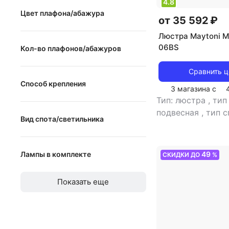
4.8
Цвет плафона/абажура
хай-тек
от 35 592 ₽
белый
арт-деко
Люстра Maytoni 
06BS
Кол-во плафонов/абажуров
черный
флористика
прозрачный
этнический
Сравнить 
от
до
Способ крепления
бежевый
3 магазина с
кантри
Тип: люстра
,
тип
на подставке
хром
модерн
подвесная
,
тип с
Вид спота/светильника
на прищепке
светильника: по
бронза
тиффани
рекомендуемые 
встраиваемый
на крюк
красный
лофт
для спальни
,
тип
Лампы в комплекте
49
СКИДКИ ДО
%
трековый
на планку
,
источник света:
серебристый
прованс
накаливания
,
сти
Лампы в комплекте
со сверлением
никель
Показать еще
классический
,
ц
абажура: белый
,
розовый
плафонов/абажур