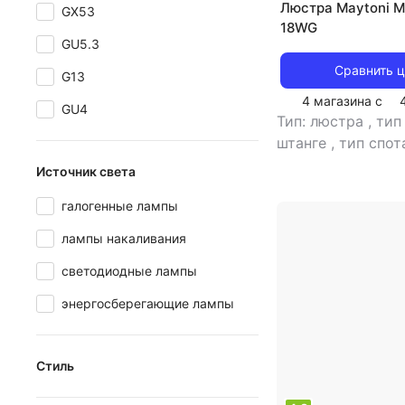
Люстра Maytoni 
GX53
18WG
GU5.3
Сравнить 
G13
4 магазина с
GU4
Тип: люстра
,
тип
штанге
,
тип спот
светильника: по
Источник света
рекомендуемые 
галогенные лампы
для кухни
,
тип ц
источник света: 
лампы накаливания
накаливания
,
ст
светодиодные лампы
цвет плафона/аб
энергосберегающие лампы
Стиль
классический