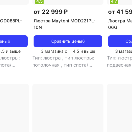
4.5
4.7
от 22 999 ₽
от 41 5
MOD088PL-
Люстра Maytoni MOD221PL-
Люстра Ma
10N
06G
цены
6
Сравнить цены
6
Ср
4.5
и выше
3 магазина с
4.5
и выше
3 магаз
 люстры:
Тип: люстра
,
тип люстры:
Тип: люст
пота/
потолочная
,
тип спота/
подвесна
толочный
,
светильника: подвесной
,
светильни
помещения:
рекомендуемые помещения:
рекоменд
 цоколя: E14
для гостиной
,
тип цоколя:
для кухни
 лампы
E14
,
источник света:
источник 
ль:
светодиодные лампы
,
стиль:
светодио
вет плафона/
модерн
,
цвет плафона/
хай-тек
,
ц
кол-во
абажура: белый
,
кол-во
абажура: 
ов: 6
плафонов/абажуров: 10
плафонов/