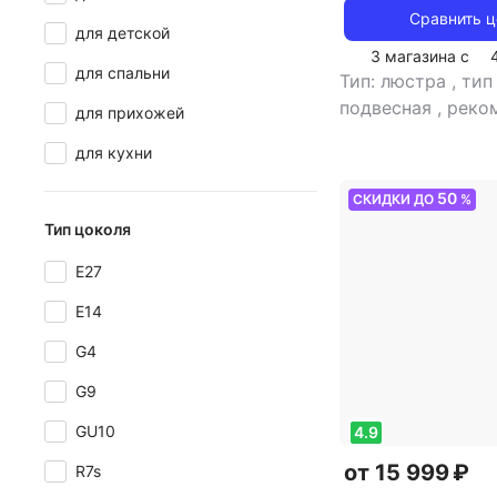
Сравнить 
для детской
3 магазина с
для спальни
Тип: люстра
,
тип
подвесная
,
реко
для прихожей
помещения: для 
для кухни
тип цоколя: E14
,
света: лампы на
50
СКИДКИ ДО
%
стиль: модерн
,
ц
Тип цоколя
плафона/абажура
кол-во плафонов
E27
10
E14
G4
G9
GU10
4.9
от 15 999 ₽
R7s