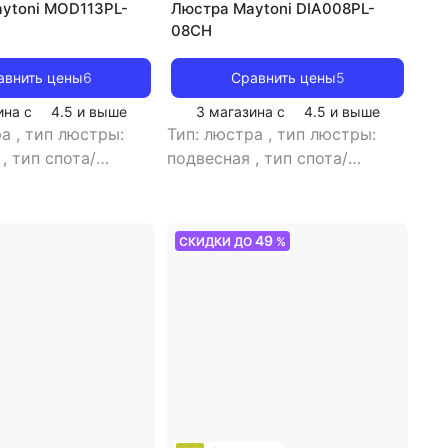
ytoni MOD113PL-
Люстра Maytoni DIA008PL-
08CH
авнить цены
6
Сравнить цены
5
ина с
4.5
и выше
3 магазина с
4.5
и выше
ра
,
тип люстры:
Тип: люстра
,
тип люстры:
я
,
тип спота/
подвесная
,
тип спота/
ка: подвесной
,
светильника: подвесной
,
уемые помещения:
рекомендуемые помещения:
ной
,
тип цоколя:
для гостиной
,
тип цоколя:
49
СКИДКИ ДО
%
ник света:
E14
,
источник света:
дные лампы
,
стиль:
светодиодные лампы
,
стиль:
вет плафона/
арт-деко
,
цвет плафона/
серый
,
кол-во
абажура: белый
,
кол-во
абажуров: 7
плафонов/абажуров: 8