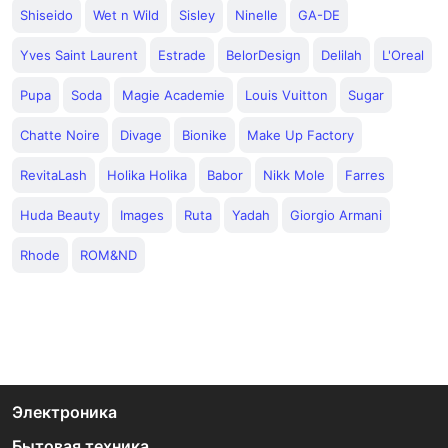
Shiseido
Wet n Wild
Sisley
Ninelle
GA-DE
Yves Saint Laurent
Estrade
BelorDesign
Delilah
L'Oreal
Pupa
Soda
Magie Academie
Louis Vuitton
Sugar
Chatte Noire
Divage
Bionike
Make Up Factory
RevitaLash
Holika Holika
Babor
Nikk Mole
Farres
Huda Beauty
Images
Ruta
Yadah
Giorgio Armani
Rhode
ROM&ND
Электроника
Бытовая техника