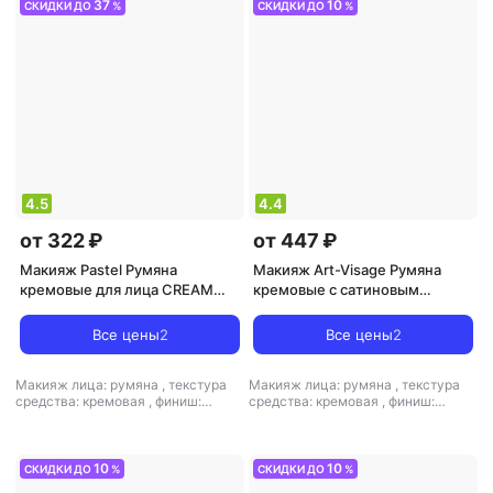
37
10
СКИДКИ ДО
%
СКИДКИ ДО
%
4.5
4.4
от 322 ₽
от 447 ₽
Макияж Pastel Румяна
Макияж Art-Visage Румяна
кремовые для лица CREAM
кремовые с сатиновым
BLUSH 42
финишем Silk Cream Blush
Все цены
2
Все цены
2
Макияж лица: румяна
,
текстура
Макияж лица: румяна
,
текстура
средства: кремовая
,
финиш:
средства: кремовая
,
финиш:
кремовый-матовый
атласный-кремовый
10
10
СКИДКИ ДО
%
СКИДКИ ДО
%