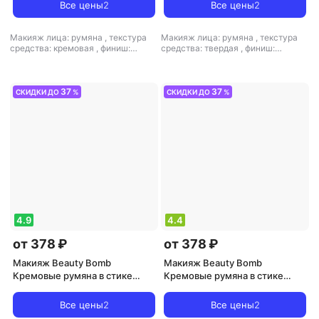
Все цены
2
Все цены
2
Макияж лица: румяна
,
текстура
Макияж лица: румяна
,
текстура
средства: кремовая
,
финиш:
средства: твердая
,
финиш:
кремовый
кремовый-матовый
37
37
СКИДКИ ДО
%
СКИДКИ ДО
%
4.9
4.4
от 378 ₽
от 378 ₽
Макияж Beauty Bomb
Макияж Beauty Bomb
Кремовые румяна в стике
Кремовые румяна в стике
Cream blush тон 01 Charming
Cream blush тон 02 First Touch
Smile
Все цены
2
Все цены
2