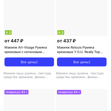
4.5
4.5
от 447 ₽
от 437 ₽
Макияж Art-Visage Румяна
Макияж Relouis Румяна
кремовые с сатиновым
кремовые Y.O.U. Really Top
финишем Silk Cream Blush
Cheek
4690327150029
Все цены
2
Все цены
2
Макияж лица: румяна
,
текстура
Макияж лица: румяна
,
текстура
средства: кремовая
,
финиш:
средства: кремовая
,
финиш:
атласный-кремовый
кремовый
43
43
СКИДКИ ДО
%
СКИДКИ ДО
%