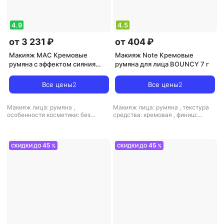
4.9
4.5
от 3 231 ₽
от 404 ₽
Макияж MAC Кремовые
Макияж Note Кремовые
румяна с эффектом сияния
румяна для лица BOUNCY 7 г
0773602447237
Все цены
2
Все цены
2
Макияж лица: румяна
,
Макияж лица: румяна
,
текстура
особенности косметики: без
средства: кремовая
,
финиш:
отдушек
,
текстура средства:
кремовый
кремовая
,
финиш: кремовый
45
45
СКИДКИ ДО
%
СКИДКИ ДО
%