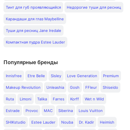
Тинт для губ проявляющийся
Недорогие туши для ресниц
Карандаши для глаз Maybelline
Туши для ресниц Jane Iredale
Компактная пудра Estee Lauder
Популярные бренды
Innisfree
Etre Belle
Sisley
Love Generation
Premium
Makeup Revolution
Unleashia
Gosh
FFleur
Shiseido
Ruta
Limoni
Talika
Farres
Korff
Wet n Wild
Estrade
Provoc
MAC
Siberina
Louis Vuitton
SHIKstudio
Estee Lauder
Nouba
Dr. Kadir
Heimish