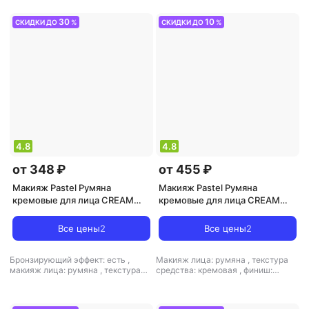
30
10
СКИДКИ ДО
%
СКИДКИ ДО
%
4.8
4.8
от 348 ₽
от 455 ₽
Макияж Pastel Румяна
Макияж Pastel Румяна
кремовые для лица CREAM
кремовые для лица CREAM
BLUSH 45
BLUSH 44
Все цены
2
Все цены
2
Бронзирующий эффект: есть
,
Макияж лица: румяна
,
текстура
макияж лица: румяна
,
текстура
средства: кремовая
,
финиш:
средства: кремовая
,
финиш:
кремовый-матовый
кремовый-матовый