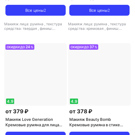
розовый нюд
TENDER TOUCH 13.5 г
4650375908225
Все цены
2
Все цены
2
Макияж лица: румяна
,
текстура
Макияж лица: румяна
,
текстура
средства: твердая
,
финиш:
средства: кремовая
,
финиш:
кремовый-матовый
кремовый
24
37
СКИДКИ ДО
%
СКИДКИ ДО
%
4.9
4.9
от 379 ₽
от 378 ₽
Макияж Love Generation
Макияж Beauty Bomb
Кремовые румяна для лица
Кремовые румяна в стике
Blush Me Up 2.7 г
Cream blush тон 03 Cute Shy