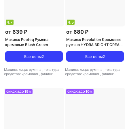
4.7
4.5
от 639 ₽
от 680 ₽
Макияж Poeteq Румяна
Макияж Revolution Кремовые
кремовые Blush Cream
румяна HYDRA BRIGHT CREAM
BLUSH
Все цены
2
Все цены
2
Макияж лица: румяна
,
текстура
Макияж лица: румяна
,
текстура
средства: кремовая
,
финиш:
средства: кремовая
,
финиш:
кремовый
кремовый
19
10
СКИДКИ ДО
%
СКИДКИ ДО
%