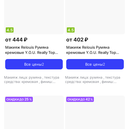
4.5
4.5
от 444 ₽
от 402 ₽
Макияж Relouis Румяна
Макияж Relouis Румяна
кремовые Y.O.U. Really Top
кремовые Y.O.U. Really Top
Cheek 4810438032025
Cheek 4810438032049
Все цены
2
Все цены
2
Макияж лица: румяна
,
текстура
Макияж лица: румяна
,
текстура
средства: кремовая
,
финиш:
средства: кремовая
,
финиш:
кремовый
кремовый
25
42
СКИДКИ ДО
%
СКИДКИ ДО
%