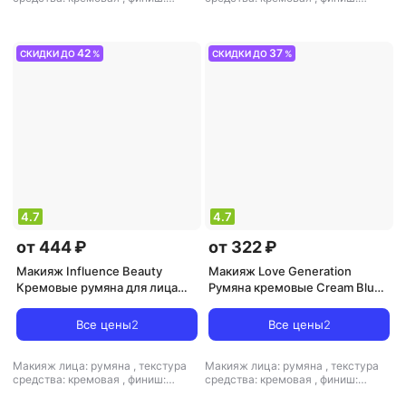
кремовый-матовый
кремовый-матовый
42
37
СКИДКИ ДО
%
СКИДКИ ДО
%
4.7
4.7
от 444 ₽
от 322 ₽
Макияж Influence Beauty
Макияж Love Generation
Кремовые румяна для лица
Румяна кремовые Cream Blush
Cream skills 2.5 г
Cheek Slime 6 мл
4602006382683
Все цены
2
Все цены
2
Макияж лица: румяна
,
текстура
Макияж лица: румяна
,
текстура
средства: кремовая
,
финиш:
средства: кремовая
,
финиш:
кремовый-матовый
атласный-глянцевый-кремовый