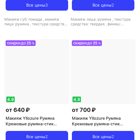
3.5 г 8050246200049
Все цены
3
Все цены
2
Макияж губ: помада
,
макияж
Макияж лица: румяна
,
текстура
лица: румяна
,
текстура средства:
средства: твердая
,
финиш:
кремовая
,
финиш: кремовый
кремовый-матовый
25
25
СКИДКИ ДО
%
СКИДКИ ДО
%
4.9
4.9
от 640 ₽
от 700 ₽
Макияж Yllozure Румяна
Макияж Yllozure Румяна
Кремовые румяна-стик
Кремовые румяна-стик
Утреннее сияние
Утреннее сияние
3701191755362
3701191755348
Все цены
2
Все цены
2