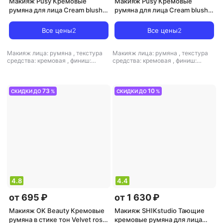
Макияж Pusy Кремовые
Макияж Pusy Кремовые
румяна для лица Cream blush
румяна для лица Cream blush
2.5 г 4660222451972
2.5 г 4660222451989
Все цены
2
Все цены
2
Макияж лица: румяна
,
текстура
Макияж лица: румяна
,
текстура
средства: кремовая
,
финиш:
средства: кремовая
,
финиш:
кремовый-матовый
кремовый-матовый
73
10
СКИДКИ ДО
%
СКИДКИ ДО
%
4.8
4.4
от 695 ₽
от 1 630 ₽
Макияж OK Beauty Кремовые
Макияж SHIKstudio Тающие
румяна в стике тон Velvet rose
кремовые румяна для лица