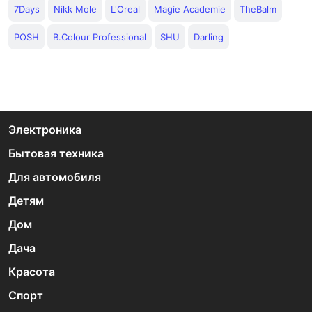
7Days
Nikk Mole
L'Oreal
Magie Academie
TheBalm
POSH
B.Colour Professional
SHU
Darling
Электроника
Бытовая техника
Для автомобиля
Детям
Дом
Дача
Красота
Спорт