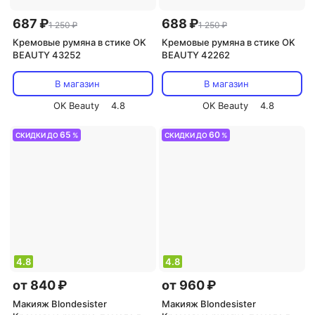
687 ₽
688 ₽
1 250 ₽
1 250 ₽
Кремовые румяна в стике OK
Кремовые румяна в стике OK
BEAUTY 43252
BEAUTY 42262
В магазин
В магазин
OK Beauty
4.8
OK Beauty
4.8
65
60
СКИДКИ ДО
%
СКИДКИ ДО
%
4.8
4.8
от 840 ₽
от 960 ₽
Макияж Blondesister
Макияж Blondesister