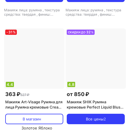
Макияж лица: румяна
,
текстура
Макияж лица: румяна
,
текстура
средства: твердая
,
финиш:
средства: твердая
,
финиш:
кремовый-матовый
кремовый-матовый
-
31
%
32
СКИДКИ ДО
%
4.4
4.8
363 ₽
от 850 ₽
527 ₽
Макияж Art-Visage Румяна для
Макияж SHIK Румяна
лица Румяна кремовые Сream
кремовые Perfect Liquid Blush
blush 4690327089725
т.04
В магазин
Все цены
2
Золотое Яблоко