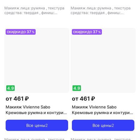
Макияж лица: румяна
,
текстура
Макияж лица: румяна
,
текстура
средства: твердая
,
финиш:
средства: твердая
,
финиш:
кремовый-матовый
кремовый-матовый
37
37
СКИДКИ ДО
%
СКИДКИ ДО
%
4.9
4.9
от 461 ₽
от 461 ₽
Макияж Vivienne Sabo
Макияж Vivienne Sabo
Кремовые румяна и контуринг
Кремовые румяна и контуринг
для лица Courage 4.3 мл
для лица Courage 4.3 мл
3666708001953
3666708001977
Все цены
2
Все цены
2
Макияж лица: румяна
,
текстура
Макияж лица: румяна
,
текстура