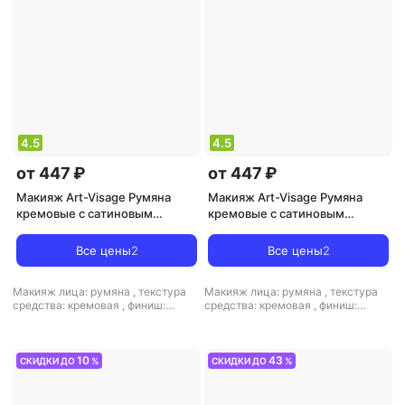
4.5
4.5
от 447 ₽
от 447 ₽
Макияж Art-Visage Румяна
Макияж Art-Visage Румяна
кремовые с сатиновым
кремовые с сатиновым
финишем Silk Cream Blush
финишем Silk Cream Blush
4690327150005
4690327149962
Все цены
2
Все цены
2
Макияж лица: румяна
,
текстура
Макияж лица: румяна
,
текстура
средства: кремовая
,
финиш:
средства: кремовая
,
финиш:
атласный-кремовый
атласный-кремовый
10
43
СКИДКИ ДО
%
СКИДКИ ДО
%