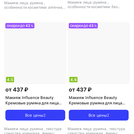
Макияж лица: румяна
,
Макияж лица: румяна
,
особенности косметики: без
особенности косметики: аптечная
отдушек, без парабенов, стойкая
,
косметика, проверено
текстура средства: кремовая
,
дерматологами
,
текстура
финиш: кремовый
средства: кремовая
,
финиш:
кремовый
43
43
СКИДКИ ДО
%
СКИДКИ ДО
%
4.5
4.6
от 437 ₽
от 437 ₽
Макияж Influence Beauty
Макияж Influence Beauty
Кремовые румяна для лица
Кремовые румяна для лица
Cream skills 2.5 г
Cream skills 2.5 г
4602006382676
Все цены
2
Все цены
2
Макияж лица: румяна
,
текстура
Макияж лица: румяна
,
текстура
средства: кремовая
,
финиш:
средства: кремовая
,
финиш: