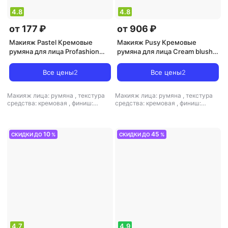
4.8
4.8
от 177 ₽
от 906 ₽
Макияж Pastel Кремовые
Макияж Pusy Кремовые
румяна для лица Profashion
румяна для лица Cream blush
Cream 3.6 г
2.5 г
Все цены
2
Все цены
2
Макияж лица: румяна
,
текстура
Макияж лица: румяна
,
текстура
средства: кремовая
,
финиш:
средства: кремовая
,
финиш:
кремовый-матовый
кремовый-матовый
10
45
СКИДКИ ДО
%
СКИДКИ ДО
%
4.7
4.9