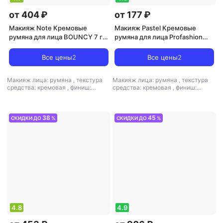
от 404 ₽
от 177 ₽
Макияж Note Кремовые
Макияж Pastel Кремовые
румяна для лица BOUNCY 7 г
румяна для лица Profashion
3760420010801
Cream 3.6 г 8690644303494
Все цены
2
Все цены
2
Макияж лица: румяна
,
текстура
Макияж лица: румяна
,
текстура
средства: кремовая
,
финиш:
средства: кремовая
,
финиш:
кремовый
кремовый-матовый
38
45
СКИДКИ ДО
%
СКИДКИ ДО
%
4.8
4.9