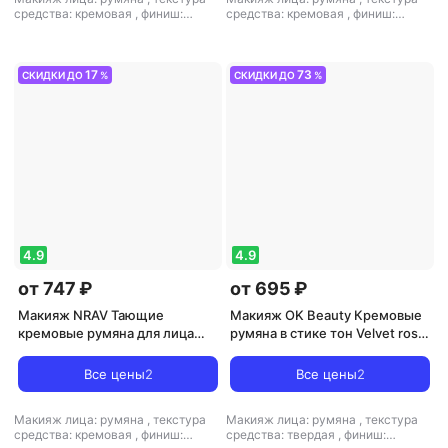
средства: кремовая
,
финиш:
средства: кремовая
,
финиш:
атласный-кремовый
атласный-кремовый
17
73
СКИДКИ ДО
%
СКИДКИ ДО
%
4.9
4.9
от 747 ₽
от 695 ₽
Макияж NRAV Тающие
Макияж OK Beauty Кремовые
кремовые румяна для лица
румяна в стике тон Velvet rose
Blush melting cream 4.5 мл
розовый нюд 4620125442262
Все цены
2
Все цены
2
Макияж лица: румяна
,
текстура
Макияж лица: румяна
,
текстура
средства: кремовая
,
финиш:
средства: твердая
,
финиш: