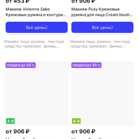
от 453 ₽
от 906 ₽
Макияж Vivienne Sabo
Макияж Pusy Кремовые
Кремовые румяна и контуринг
румяна для лица Cream blush
для лица Courage 4.3 мл
2.5 г 4660222452009
Все цены
2
Все цены
2
Макияж лица: румяна
,
текстура
Макияж лица: румяна
,
текстура
средства: кремовая
,
финиш:
средства: кремовая
,
финиш:
атласный-кремовый
кремовый-матовый
45
45
СКИДКИ ДО
%
СКИДКИ ДО
%
4.9
4.4
от 906 ₽
от 906 ₽