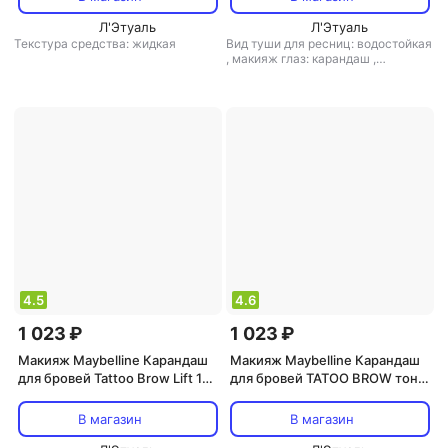
Л'Этуаль
Л'Этуаль
Текстура средства: жидкая
Вид туши для ресниц: водостойкая
,
макияж глаз: карандаш
,
особенности косметики:
водостойкая
,
текстура средства:
пудровая
4.5
4.6
1 023 ₽
1 023 ₽
Макияж Maybelline Карандаш
Макияж Maybelline Карандаш
для бровей Tattoo Brow Lift 1
для бровей TATOO BROW тон
мл
04 deep brown
В магазин
В магазин