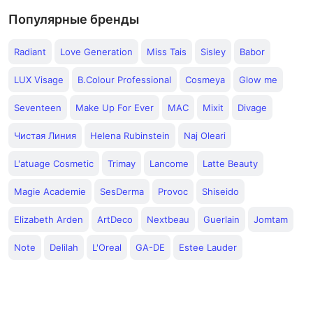
Популярные бренды
Radiant
Love Generation
Miss Tais
Sisley
Babor
LUX Visage
B.Colour Professional
Cosmeya
Glow me
Seventeen
Make Up For Ever
MAC
Mixit
Divage
Чистая Линия
Helena Rubinstein
Naj Oleari
L'atuage Cosmetic
Trimay
Lancome
Latte Beauty
Magie Academie
SesDerma
Provoc
Shiseido
Elizabeth Arden
ArtDeco
Nextbeau
Guerlain
Jomtam
Note
Delilah
L'Oreal
GA-DE
Estee Lauder