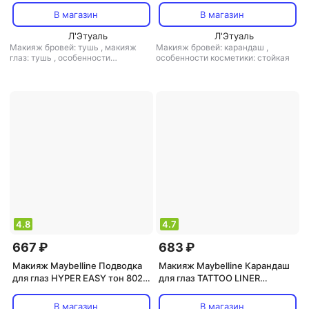
Brow 36 часов стойкости,
В магазин
В магазин
оттенок 02 блонд
Л'Этуаль
Л'Этуаль
Макияж бровей: тушь
,
макияж
Макияж бровей: карандаш
,
глаз: тушь
,
особенности
особенности косметики: стойкая
косметики: без парабенов
4.8
4.7
667 ₽
683 ₽
Макияж Maybelline Подводка
Макияж Maybelline Карандаш
для глаз HYPER EASY тон 802
для глаз TATTOO LINER
pitch brown
SMOKEY пудрово-гелевый тон
040 smokey brown
В магазин
В магазин