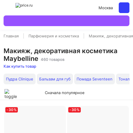
Москва
Главная
Парфюмерия и косметика
Макияж, декоративная
Макияж, декоративная косметика
Maybelline
460 товаров
Как купить товар
Пудра Clinique
Бальзам для губ
Помада Seventeen
Тональ
Сначала популярное
-
30
%
-
30
%