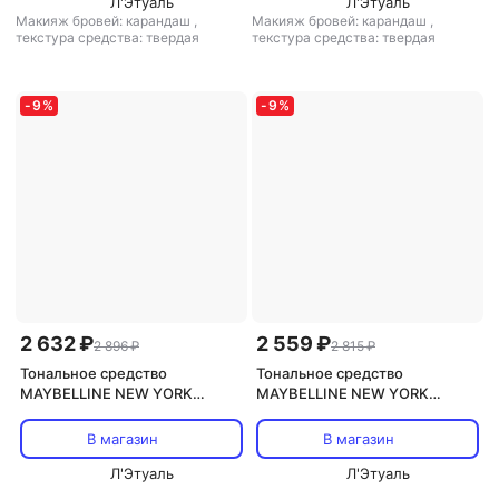
Л'Этуаль
Л'Этуаль
Макияж бровей: карандаш
,
Макияж бровей: карандаш
,
текстура средства: твердая
текстура средства: твердая
-
9
%
-
9
%
2 632 ₽
2 559 ₽
2 896 ₽
2 815 ₽
Тональное средство
Тональное средство
MAYBELLINE NEW YORK
MAYBELLINE NEW YORK
MAYBELLINE Матовый
MAYBELLINE Матирующий
тональный крем Dream Velvet
тональный крем Fit Me Matte &
В магазин
В магазин
Soft-Matte Hydrating
Poreless
Foundation
Л'Этуаль
Л'Этуаль