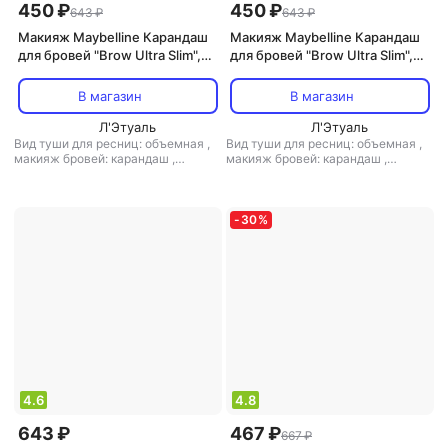
450 ₽
450 ₽
643 ₽
643 ₽
Макияж Maybelline Карандаш
Макияж Maybelline Карандаш
для бровей "Brow Ultra Slim",
для бровей "Brow Ultra Slim",
карандаш + щеточка, оттенок
карандаш + щеточка, оттенок
04, Коричневый, 1 г
01, Блонд, 1 г
В магазин
В магазин
Л'Этуаль
Л'Этуаль
Вид туши для ресниц: объемная
,
Вид туши для ресниц: объемная
,
макияж бровей: карандаш
,
макияж бровей: карандаш
,
текстура средства: твердая
особенности косметики: без
парабенов
,
текстура средства:
твердая
-
30
%
4.6
4.8
643 ₽
467 ₽
667 ₽