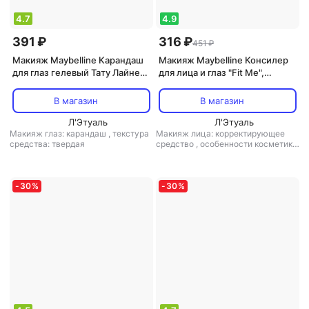
4.7
4.9
391 ₽
316 ₽
451 ₽
Макияж Maybelline Карандаш
Макияж Maybelline Консилер
для глаз гелевый Тату Лайнер
для лица и глаз "Fit Me",
932 Изумрудный 1,3 г
оттенок 06, Ваниль, 6.8 мл
В магазин
В магазин
Л'Этуаль
Л'Этуаль
Макияж глаз: карандаш
,
текстура
Макияж лица: корректирующее
средства: твердая
средство
,
особенности косметики:
без спирта, не комедогенна
,
текстура средства: жидкая
,
финиш: кремовый-матовый
-
30
%
-
30
%