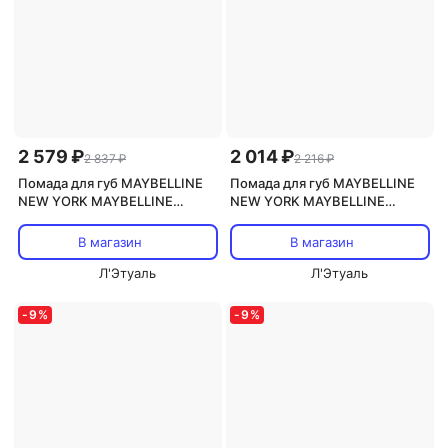
2 579 ₽
2 014 ₽
2 837 ₽
2 216 ₽
Помада для губ MAYBELLINE
Помада для губ MAYBELLINE
NEW YORK MAYBELLINE
NEW YORK MAYBELLINE
Жидкая матовая помада
Жидкая матовая помада
SuperStay Matte Ink Liquid
SuperStay Matte Ink Liquid
В магазин
В магазин
Л'Этуаль
Л'Этуаль
-
9
%
-
9
%