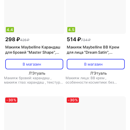
4.4
4.5
298 ₽
514 ₽
426 ₽
734 ₽
Макияж Maybelline Карандаш
Макияж Maybelline BB Крем
для бровей "Master Shape",
для лица "Dream Satin",
цветной карандаш + щеточка,
увлажняющий, SPF 30, очень
темный блонд, 0,8 г
светлый, 30 мл
В магазин
В магазин
Л'Этуаль
Л'Этуаль
Макияж бровей: карандаш
,
Макияж лица: BB крем
,
макияж глаз: карандаш
,
текстура
особенности косметики: без
средства: твердая
парабенов
,
текстура средства:
кремовая
,
финиш: атласный-
кремовый
-
30
%
-
30
%