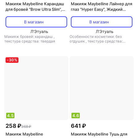
Макияж Maybelline Карандаш
Макияж Maybelline Лайнер для
для бровей "Brow Ultra Slim",
глаз "Hyper Easy", Жидкий
карандаш + щеточка, оттенок
лайнер, Черный, 1.1 мл
06, Темно-коричневый, 1 г
В магазин
В магазин
Л'Этуаль
Л'Этуаль
Макияж бровей: карандаш
,
Особенности косметики: без
текстура средства: твердая
отдушек
,
текстура средства:
жидкая
,
финиш: матовый
-
30
%
4.5
4.6
258 ₽
641 ₽
368 ₽
Макияж Maybelline
Макияж Maybelline Тушь для