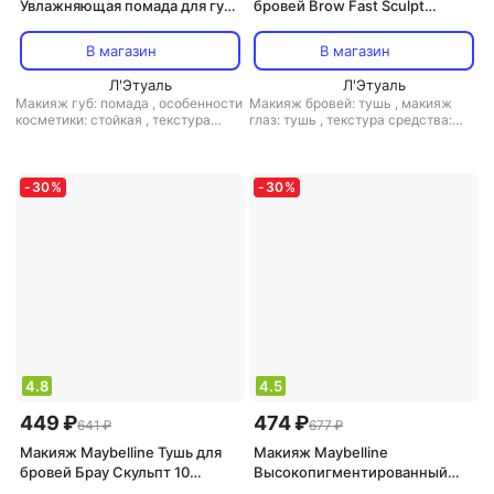
Увлажняющая помада для губ
бровей Brow Fast Sculpt
"Hydra Extreme", оттенок 907
оттенок 02 Светло-
"Цитрусовый вкус.
коричневый 2.8 мл
В магазин
В магазин
Коралловый", 5 г
Л'Этуаль
Л'Этуаль
Макияж губ: помада
,
особенности
Макияж бровей: тушь
,
макияж
косметики: стойкая
,
текстура
глаз: тушь
,
текстура средства:
средства: твердая
,
финиш:
кремовая
,
финиш: кремовый
матовый
-
30
%
-
30
%
4.8
4.5
449 ₽
474 ₽
641 ₽
677 ₽
Макияж Maybelline Тушь для
Макияж Maybelline
бровей Брау Скульпт 10
Высокопигментированный
Прозрачный
карандаш для бровей Tattoo