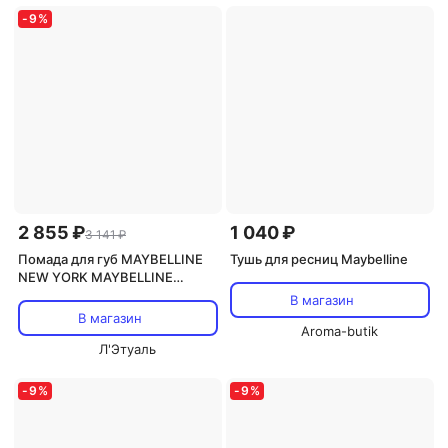
-
9
%
2 855 ₽
1 040 ₽
3 141 ₽
Помада для губ MAYBELLINE
Тушь для ресниц Maybelline
NEW YORK MAYBELLINE
Жидкая стойкая помада Super
В магазин
Stay Vinyl Ink Liquid
В магазин
Aroma-butik
Л'Этуаль
-
9
%
-
9
%