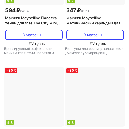
4.5
4.7
594 ₽
347 ₽
849 ₽
496 ₽
Макияж Maybelline Палетка
Макияж Maybelline
теней для глаз The City Mini,
Механический карандаш для
оттенок 410, Chill Brunch
губ “Color Sensational”,
Neutrals, 6 гр
оттенок 64 Чайная роза, 1 г
В магазин
В магазин
Л'Этуаль
Л'Этуаль
Бронзирующий эффект: есть
,
Вид туши для ресниц: водостойкая
макияж глаз: тени
,
палетки и
,
макияж губ: карандаш
,
наборы: есть
,
текстура средства:
особенности косметики:
твердая
,
финиш: матовый
водостойкая, гипоаллергенная
,
текстура средства: твердая
,
финиш: кремовый
-
30
%
-
30
%
4.8
4.8