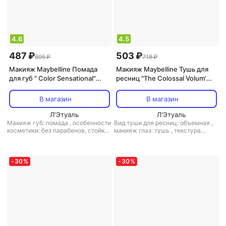
4.6
4.5
487 ₽
503 ₽
695 ₽
718 ₽
Макияж Maybelline Помада
Макияж Maybelline Тушь для
для губ " Color Sensational"
ресниц "The Colossal Volum'
Матовое искушение,
Express", 100% объем,
увлажняющая, оттенок 930,
экстрачерный, 10,7 мл
В магазин
В магазин
Ореховый Пудинг, 4,4 г
Л'Этуаль
Л'Этуаль
Макияж губ: помада
,
особенности
Вид туши для ресниц: объемная
,
косметики: без парабенов, стойкая
макияж глаз: тушь
,
текстура
,
текстура средства: кремовая
,
средства: кремовая
,
финиш:
финиш: кремовый-матовый
кремовый
-
30
%
-
30
%