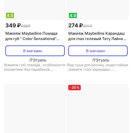
4.5
4.9
349 ₽
274 ₽
498 ₽
391 ₽
Макияж Maybelline Помада
Макияж Maybelline Карандаш
для губ " Color Sensational"
для глаз гелевый Тату Лайнер
Матовое искушение,
900 Черный 1,3 г
увлажняющая, оттенок 975,
В магазин
В магазин
Винная Ягода, 4,4 г
Л'Этуаль
Л'Этуаль
Макияж губ: помада
,
особенности
Вид туши для ресниц: водостойкая
косметики: без парабенов
,
,
макияж глаз: карандаш
,
текстура средства: кремовая
,
особенности косметики:
финиш: кремовый-матовый
водостойкая
,
текстура средства:
твердая
-
30
%