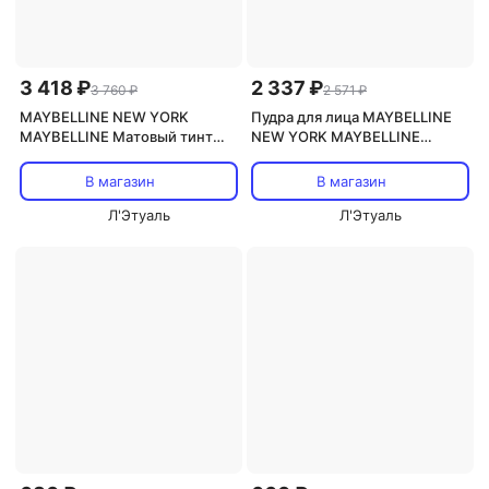
3 418 ₽
2 337 ₽
3 760 ₽
2 571 ₽
MAYBELLINE NEW YORK
Пудра для лица MAYBELLINE
MAYBELLINE Матовый тинт
NEW YORK MAYBELLINE
для губ Super Stay Teddy Tint
Разглаживающая матирующая
пудра Fit Me Matte & Poreless 9
В магазин
В магазин
Л'Этуаль
Л'Этуаль