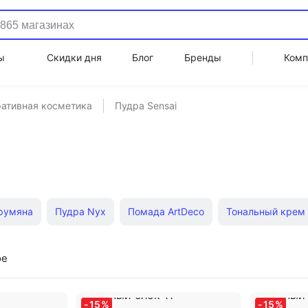
ы
Скидки дня
Блог
Бренды
Комп
ативная косметика
Пудра Sensai
румяна
Пудра Nyx
Помада ArtDeco
Тональный крем
ля бровей
Помада Relouis
Помада Lancome
Тональны
ое
 Factor
Пудра Clinique
Помада Divage
-
15
%
-
15
%