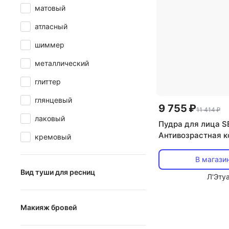
матовый
атласный
шиммер
металлический
глиттер
глянцевый
9 755 ₽
11 414 ₽
лаковый
Пудра для лица S
Антивозрастная 
кремовый
пудра Cellular Pe
Total Finish. Смен
В магази
Вид туши для ресниц
Л'Эту
удлиняющая
Макияж бровей
объемная
карандаш
подкручивающая