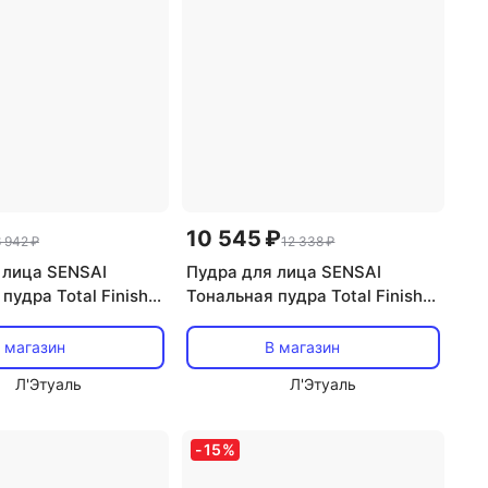
10 545 ₽
 942 ₽
12 338 ₽
 лица SENSAI
Пудра для лица SENSAI
пудра Total Finish
Тональная пудра Total Finish
. Сменный блок 11
Foundation. Сменный блок
 магазин
В магазин
Л'Этуаль
Л'Этуаль
-
15
%