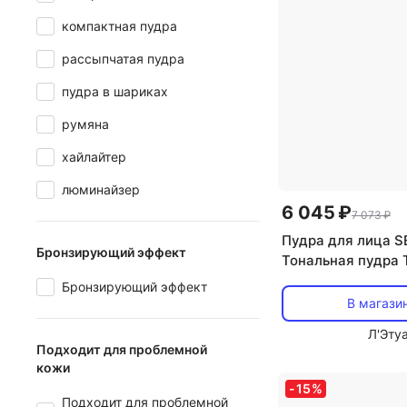
компактная пудра
рассыпчатая пудра
пудра в шариках
румяна
хайлайтер
люминайзер
6 045 ₽
7 073 ₽
Пудра для лица S
Бронзирующий эффект
Тональная пудра T
Foundation. Смен
Бронзирующий эффект
В магази
Л'Эту
Подходит для проблемной
кожи
-
15
%
Подходит для проблемной