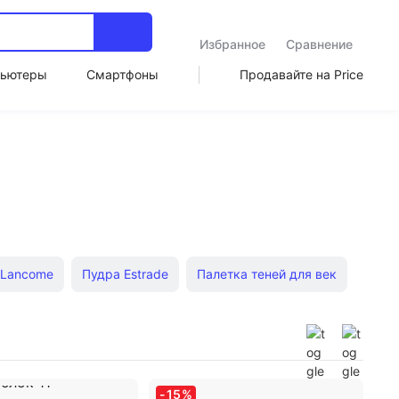
Избранное
Сравнение
ьютеры
Смартфоны
Продавайте на Price
 Lancome
Пудра Estrade
Палетка теней для век
й крем Missha
Блеск для губ Vivienne Sabo
-
15
%