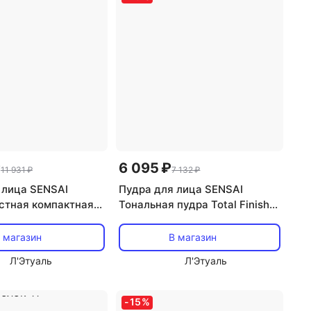
₽
6 095 ₽
11 931 ₽
7 132 ₽
 лица SENSAI
Пудра для лица SENSAI
стная компактная
Тональная пудра Total Finish
ular Performance
Foundation. Сменный блок 11
sh. Сменный блок 11
 магазин
В магазин
Л'Этуаль
Л'Этуаль
-
15
%