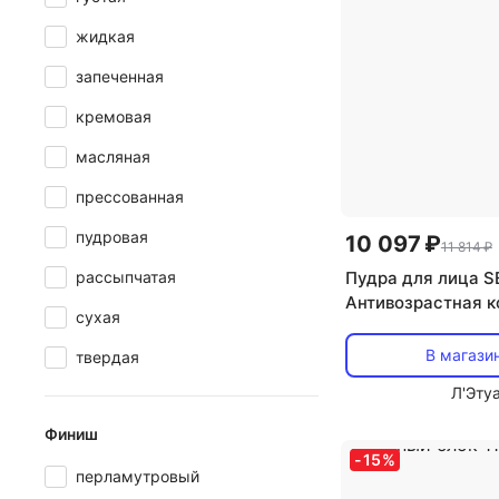
жидкая
запеченная
кремовая
масляная
прессованная
пудровая
10 097 ₽
11 814 ₽
рассыпчатая
Пудра для лица S
Антивозрастная 
сухая
пудра Cellular Pe
Total Finish. Смен
В магази
твердая
Л'Эту
Финиш
-
15
%
перламутровый