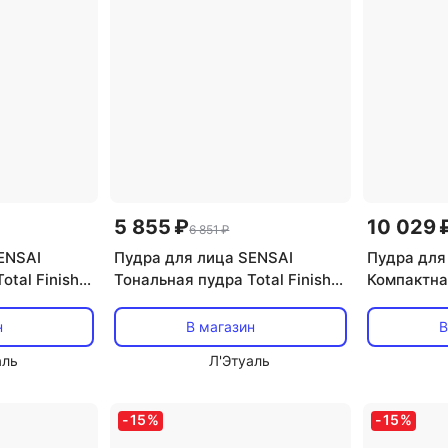
5 855 ₽
10 029 
6 851 ₽
ENSAI
Пудра для лица SENSAI
Пудра для
otal Finish
Тональная пудра Total Finish
Компактн
ый блок 11
Foundation. Сменный блок 40
пудра Cell
Pressed P
н
В магазин
В
аль
Л'Этуаль
-
15
%
-
15
%