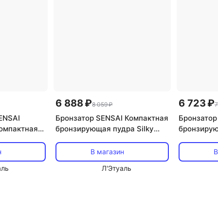
6 888 ₽
6 723 ₽
8 059 ₽
7
ENSAI
Бронзатор SENSAI Компактная
Бронзатор
компактная
бронзирующая пудра Silky
бронзирую
rformance
Bronze Natural Veil
Bronze Natu
ный блок 11
н
В магазин
В
аль
Л'Этуаль