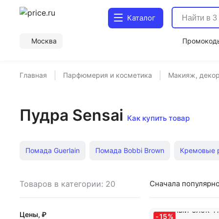
Каталог
Москва
Промокод
Главная
Парфюмерия и косметика
Макияж, декор
Пудра Sensai
Как купить товар
Помада Guerlain
Помада Bobbi Brown
Кремовые 
Красная помада
Тональный крем Белита
Тени д
Товаров в категории: 20
Сначала популярн
Помада для бровей
Матовая помада
Помада Max
Цены, ₽
-
15
%