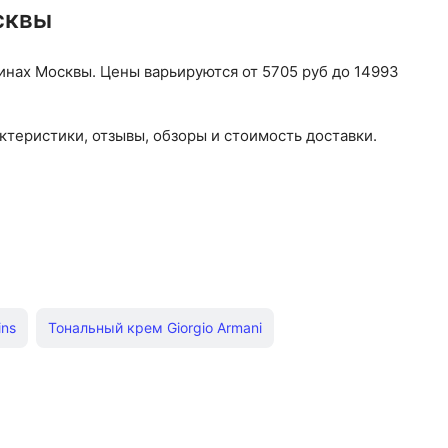
сквы
инах Москвы. Цены варьируются от 5705 руб до 14993
ктеристики, отзывы, обзоры и стоимость доставки.
ins
Тональный крем Giorgio Armani
Пудра Givenchy
Помада Maybelline
ichy
Тональный крем Seventeen