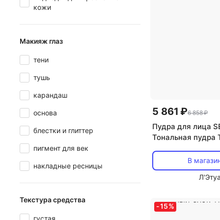
кожи
Макияж глаз
тени
тушь
карандаш
5 861 ₽
основа
6 858 ₽
Пудра для лица S
блестки и глиттер
Тональная пудра T
Foundation. Сменн
пигмент для век
В магази
накладные ресницы
Л'Эту
Текстура средства
-
15
%
густая