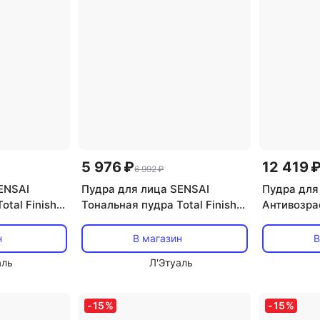
5 976 ₽
12 419 
6 992 ₽
ENSAI
Пудра для лица SENSAI
Пудра для
otal Finish
Тональная пудра Total Finish
Антивозра
ный блок
Foundation. Сменный блок 11
пудра Cell
Total Fini
н
В магазин
В
аль
Л'Этуаль
-
15
%
-
15
%