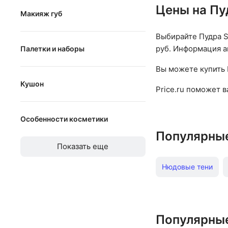
Цены на Пу
Макияж губ
гель
с эффектом накладных ресниц
помада
тени
Выбирайте Пудра S
для чувствительных глаз
руб. Информация ак
Палетки и наборы
блеск
помада
для ухода за ресницами
Палетки и наборы
Вы можете купить 
ухаживающее средство
тушь
цветная
Кушон
карандаш
Price.ru поможет 
подводка
Кушон
база под помаду
хайлайтер
Особенности косметики
тинт
Популярны
водостойкая
хайлайтер
Показать еще
аптечная косметика
Нюдовые тени
без аммиака
Пудра хайлайтер
без минеральных масел
без отдушек
Подводка для бро
Популярны