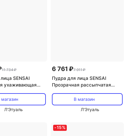
₽
6 761 ₽
11 734 ₽
7 911 ₽
 лица SENSAI
Пудра для лица SENSAI
ая ухаживающая
Прозрачная рассыпчатая
ular Performance
пудра для фиксации макижа
owder
Translucent Loose Powder
 магазин
В магазин
Л'Этуаль
Л'Этуаль
-
15
%