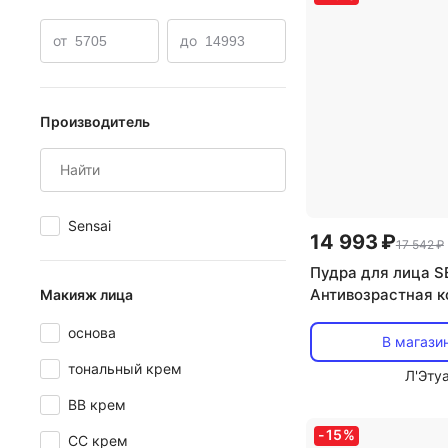
от
до
Производитель
Sensai
14 993 ₽
17 542 ₽
Пудра для лица S
Антивозрастная 
Макияж лица
пудра Cellular Pe
основа
Total Finish. Смен
В магази
тональный крем
Л'Эту
BB крем
-
15
%
CC крем