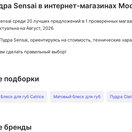
дра Sensai в интернет-магазинах Мо
ensai среди 20 лучших предложений в 1 проверенных магаз
туальна на Август, 2026.
Пудра Sensai, ориентируясь на стоимость, технические хара
вам сделать правильный выбор!
е подборки
Блеск для губ Catrice
Матовый блеск для губ
Пудра Clar
Помада Kiki
Тональный крем Bourjois
Розовая помада
вей
Тушь для ресниц
Тени для век
Тональный крем V
е бренды