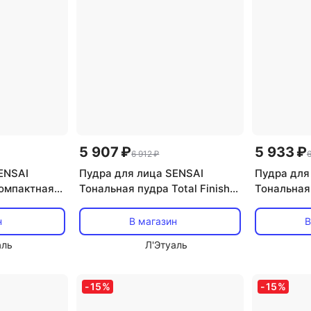
5 907 ₽
5 933 ₽
6 912 ₽
6
ENSAI
Пудра для лица SENSAI
Пудра для
компактная
Тональная пудра Total Finish
Тональная 
rformance
Foundation. Сменный блок 11
Foundation
ный блок 11
н
В магазин
В
аль
Л'Этуаль
-
15
%
-
15
%