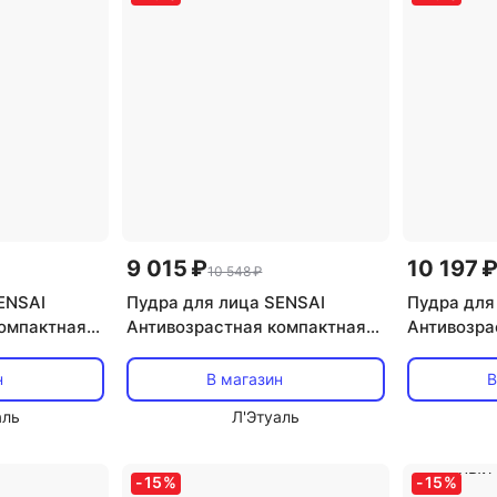
9 015 ₽
10 197 
10 548 ₽
ENSAI
Пудра для лица SENSAI
Пудра для
компактная
Антивозрастная компактная
Антивозра
rformance
пудра Cellular Performance
пудра Cell
ный блок 11
Total Finish. Сменный блок 11
Total Fini
н
В магазин
В
аль
Л'Этуаль
-
15
%
-
15
%