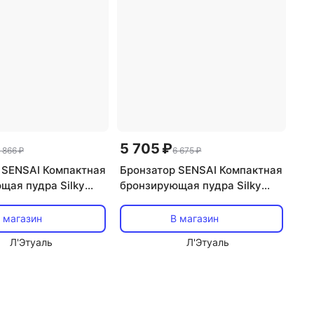
5 705 ₽
 866 ₽
6 675 ₽
 SENSAI Компактная
Бронзатор SENSAI Компактная
щая пудра Silky
бронзирующая пудра Silky
ral Veil
Bronze Natural Veil
 магазин
В магазин
Л'Этуаль
Л'Этуаль