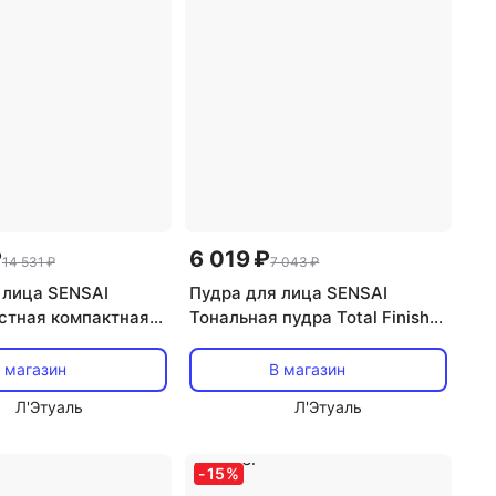
₽
6 019 ₽
14 531 ₽
7 043 ₽
 лица SENSAI
Пудра для лица SENSAI
стная компактная
Тональная пудра Total Finish
ular Performance
Foundation. Сменный блок 11
sh. Сменный блок 11
 магазин
В магазин
Л'Этуаль
Л'Этуаль
-
15
%