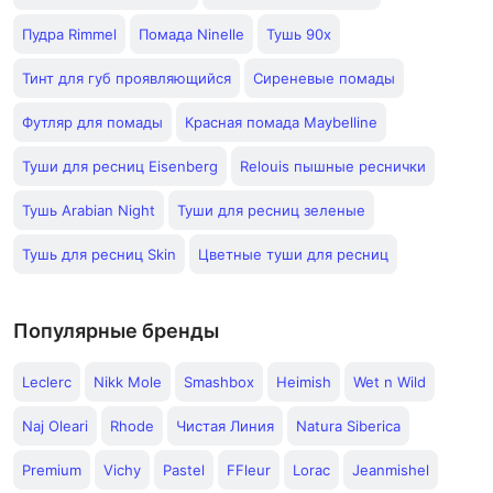
Пудра Rimmel
Помада Ninelle
Тушь 90х
Тинт для губ проявляющийся
Сиреневые помады
Футляр для помады
Красная помада Maybelline
Туши для ресниц Eisenberg
Relouis пышные реснички
Тушь Arabian Night
Туши для ресниц зеленые
Тушь для ресниц Skin
Цветные туши для ресниц
Популярные бренды
Leclerc
Nikk Mole
Smashbox
Heimish
Wet n Wild
Naj Oleari
Rhode
Чистая Линия
Natura Siberica
Premium
Vichy
Pastel
FFleur
Lorac
Jeanmishel