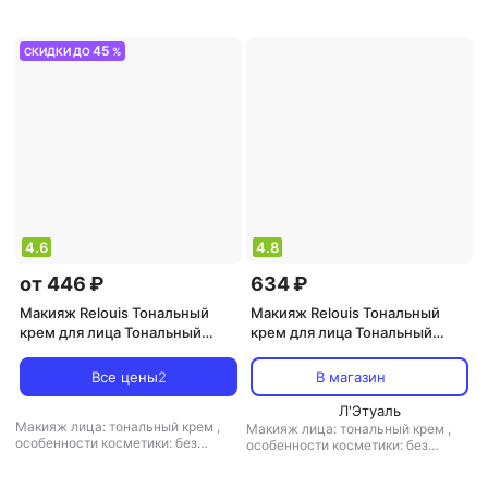
финиш: кремовый-матовый
талька
,
подходит для проблемной
кожи: есть
,
текстура средства:
жидкая
,
финиш: атласный-
кремовый
45
СКИДКИ ДО
%
4.6
4.8
от 446 ₽
634 ₽
Макияж Relouis Тональный
Макияж Relouis Тональный
крем для лица Тональный
крем для лица Тональный
крем с витамином Е
крем с витамином Е
4810438001007
Все цены
2
В магазин
Л'Этуаль
Макияж лица: тональный крем
,
Макияж лица: тональный крем
,
особенности косметики: без
особенности косметики: без
минеральных масел
,
текстура
минеральных масел
,
подходит для
средства: жидкая
,
финиш:
проблемной кожи: есть
,
текстура