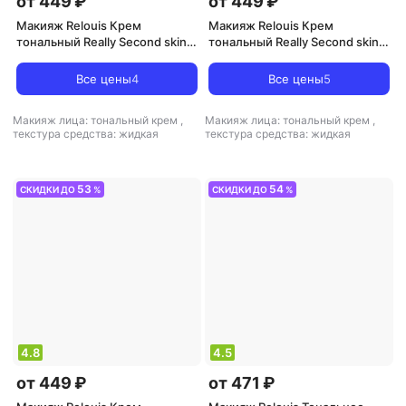
от 449 ₽
от 449 ₽
Макияж Relouis Крем
Макияж Relouis Крем
тональный Really Second skin
тональный Really Second skin
ультралегкий 10 Light Beige 30
ультралегкий 40 Warm Beige
мл
30 мл
Все цены
4
Все цены
5
Макияж лица: тональный крем
,
Макияж лица: тональный крем
,
текстура средства: жидкая
текстура средства: жидкая
53
54
СКИДКИ ДО
%
СКИДКИ ДО
%
4.8
4.5
от 449 ₽
от 471 ₽