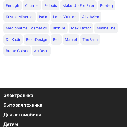
Enough
Charme
Relouis
Make Up For Ever
Poeteq
Kristall Minerals
Isdin
Louis Vuitton
Alix Avien
Medipharma Cosmetics
Bionike
Max Factor
Maybelline
Dr. Kadir
BelorDesign
Bell
Marvel
TheBalm
Bronx Colors
ArtDeco
Электроника
Бытовая техника
Для автомобиля
Детям