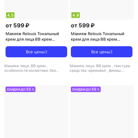
4.5
4.8
от 599 ₽
от 599 ₽
Макияж Relouis Тональный
Макияж Relouis Тональный
крем для лица BB крем
крем для лица BB крем
4810438023252
4810438023269
Все цены
3
Все цены
3
Макияж лица: BB крем
,
Макияж лица: BB крем
,
текстура
особенности косметики: без
средства: кремовая
,
финиш:
сульфатов
,
текстура средства:
кремовый
кремовая
,
финиш: кремовый
55
55
СКИДКИ ДО
%
СКИДКИ ДО
%