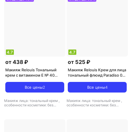
4.7
4.7
от 438 ₽
от 525 ₽
Макияж Relouis Тональный
Макияж Relouis Крем для лица
крем с витамином E № 40
тональный флюид Paradiso 01А
(слоновая кость) 33г
neutral beige c сатиновым
финишем 30 мл
Все цены
2
Все цены
4
Макияж лица: тональный крем
,
Макияж лица: тональный крем
,
особенности косметики: без
особенности косметики: без
минеральных масел
,
подходит для
парабенов
,
текстура средства:
проблемной кожи: есть
,
текстура
жидкая
,
финиш: атласный-
средства: кремовая
,
финиш:
кремовый
кремовый