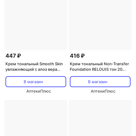
447 ₽
416 ₽
Крем тональный Smooth Skin
Крем тональный Non-Transfer
увлажняющий с алоэ вера
Foundation RELOUIS тон 20
RELOUIS тон:02 натуральный
vanilla 33г
бежевый 30 г
В магазин
В магазин
АптекиПлюс
АптекиПлюс