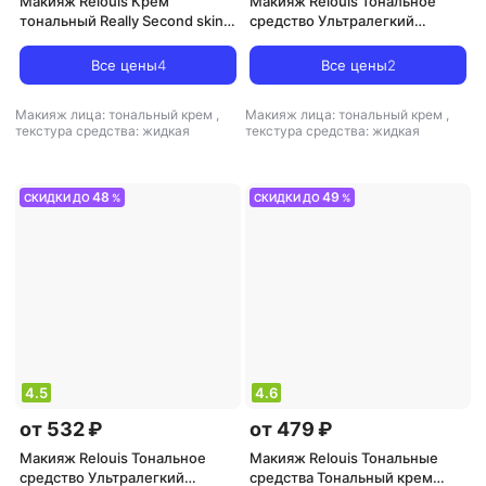
Макияж Relouis Крем
Макияж Relouis Тональное
тональный Really Second skin
средство Ультралегкий
ультралегкий 20 Natural Beige
тональный крем Y.O.U. REALLY
30 мл
SECOND SKIN
Все цены
4
Все цены
2
Макияж лица: тональный крем
,
Макияж лица: тональный крем
,
текстура средства: жидкая
текстура средства: жидкая
48
49
СКИДКИ ДО
%
СКИДКИ ДО
%
4.5
4.6
от 532 ₽
от 479 ₽
Макияж Relouis Тональное
Макияж Relouis Тональные
средство Ультралегкий
средства Тональный крем