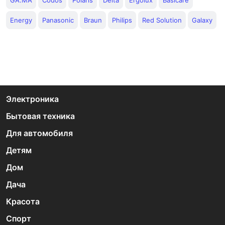
GA.MA
Codos
Polaris
Delta
Ergolux
Basicare
Energy
Panasonic
Braun
Philips
Red Solution
Galaxy
Электроника
Бытовая техника
Для автомобиля
Детям
Дом
Дача
Красота
Спорт