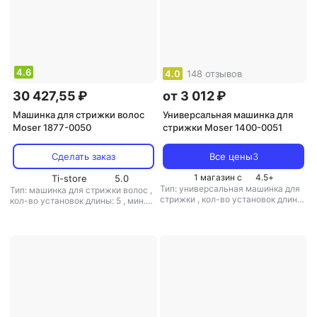
4.6
4.0
148 отзывов
30 427,55 ₽
от 3 012 ₽
Машинка для стрижки волос
Универсальная машинка для
Moser 1877-0050
стрижки Moser 1400-0051
Сделать заказ
Все цены
3
1 магазин с
4.5
+
Ti-store
5.0
Тип: универсальная машинка для
Тип: машинка для стрижки волос
,
стрижки
,
кол-во установок длины:
кол-во установок длины: 5
,
мин.
10
,
мин. длина стрижки: 1 мм
,
длина стрижки: 0.7 мм
,
макс.
макс. длина стрижки: 18 мм
,
длина стрижки: 16 мм
,
ширина
ширина ножа: 46 мм
,
вес: 520 г
ножа: 46 мм
,
вес: 270 г