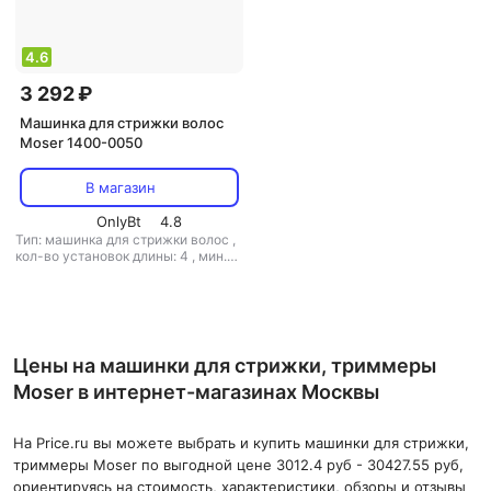
4.6
3 292 ₽
Машинка для стрижки волос
Moser 1400-0050
В магазин
OnlyBt
4.8
Тип: машинка для стрижки волос
,
кол-во установок длины: 4
,
мин.
длина стрижки: 0.7 мм
,
макс.
длина стрижки: 4.5 мм
,
ширина
ножа: 46 мм
,
вес: 520 г
Цены на машинки для стрижки, триммеры
Moser в интернет-магазинах Москвы
На Price.ru вы можете выбрать и купить машинки для стрижки,
триммеры Moser по выгодной цене 3012.4 руб - 30427.55 руб,
ориентируясь на стоимость, характеристики, обзоры и отзывы