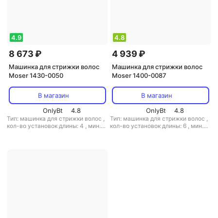
4.9
4.8
8 673 ₽
4 939 ₽
Машинка для стрижки волос
Машинка для стрижки волос
Moser 1430-0050
Moser 1400-0087
В магазин
В магазин
OnlyBt
4.8
OnlyBt
4.8
Тип: машинка для стрижки волос
,
Тип: машинка для стрижки волос
,
кол-во установок длины: 4
,
мин.
кол-во установок длины: 6
,
мин.
длина стрижки: 0.7 мм
,
макс.
длина стрижки: 0.1 мм
,
макс.
длина стрижки: 12 мм
,
ширина
длина стрижки: 3 мм
,
ширина
ножа: 46 мм
,
вес: 286 г
ножа: 46 мм
,
вес: 520 г