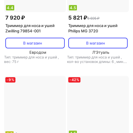
4.4
4.5
7 920 ₽
5 821 ₽
6 695 ₽
Триммер для носа и ушей
Триммер для носа и ушей
Zwilling 79854-001
Philips MG 3720
В магазин
В магазин
Евродом
Л'Этуаль
Тип: триммер для носа и ушей
,
Тип: триммер для носа и ушей
,
вес: 75 г
кол-во установок длины: 6
,
мин.
длина стрижки: 1 мм
,
макс. длина
стрижки: 9 мм
,
ширина ножа: 30
мм
,
вес: 128 г
-
9
%
-
42
%