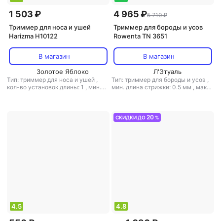
1 503 ₽
4 965 ₽
5 710 ₽
Триммер для носа и ушей
Триммер для бороды и усов
Harizma H10122
Rowenta TN 3651
В магазин
В магазин
Золотое Яблоко
Л'Этуаль
Тип: триммер для носа и ушей
,
Тип: триммер для бороды и усов
,
кол-во установок длины: 1
,
мин.
мин. длина стрижки: 0.5 мм
,
макс.
длина стрижки: 0.5 мм
,
ширина
длина стрижки: 25 мм
,
ширина
ножа: 25 мм
,
вес: 500 г
ножа: 20 мм
,
вес: 350 г
20
СКИДКИ ДО
%
4.5
4.8