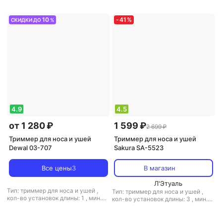
длина стрижки: 5 мм
,
вес: 180 г
10
-
41
%
СКИДКИ ДО
%
4.9
4.5
от 1 280 ₽
1 599 ₽
2 699 ₽
Триммер для носа и ушей
Триммер для носа и ушей
Dewal 03-707
Sakura SA-5523
Все цены
3
В магазин
Л'Этуаль
Тип: триммер для носа и ушей
,
Тип: триммер для носа и ушей
,
кол-во установок длины: 1
,
мин.
кол-во установок длины: 3
,
мин.
длина стрижки: 1 мм
,
макс. длина
длина стрижки: 3 мм
,
макс. длина
стрижки: 4 мм
,
вес: 172 г
стрижки: 12 мм
,
вес: 580 г