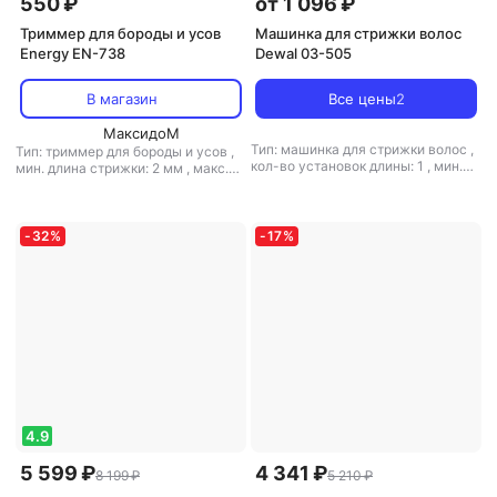
550 ₽
от 1 096 ₽
Триммер для бороды и усов
Машинка для стрижки волос
Energy EN-738
Dewal 03-505
В магазин
Все цены
2
МаксидоМ
Тип: машинка для стрижки волос
,
Тип: триммер для бороды и усов
,
кол-во установок длины: 1
,
мин.
мин. длина стрижки: 2 мм
,
макс.
длина стрижки: 0.5 мм
,
макс.
длина стрижки: 8 мм
,
ширина
длина стрижки: 5 мм
,
ширина
ножа: 40 мм
,
вес: 134 г
ножа: 35 мм
,
вес: 100 г
-
32
%
-
17
%
4.9
5 599 ₽
4 341 ₽
8 199 ₽
5 210 ₽