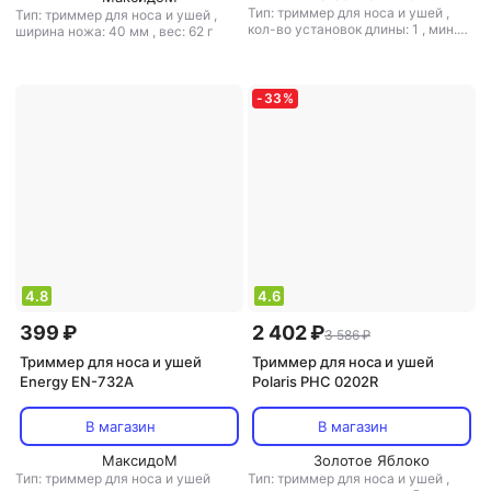
Тип: триммер для носа и ушей
,
Тип: триммер для носа и ушей
,
кол-во установок длины: 1
,
мин.
ширина ножа: 40 мм
,
вес: 62 г
длина стрижки: 0.5 мм
-
33
%
4.8
4.6
399 ₽
2 402 ₽
3 586 ₽
Триммер для носа и ушей
Триммер для носа и ушей
Energy EN-732A
Polaris PHC 0202R
В магазин
В магазин
МаксидоМ
Золотое Яблоко
Тип: триммер для носа и ушей
Тип: триммер для носа и ушей
,