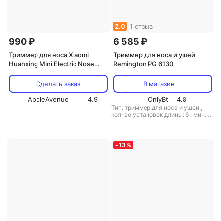
2.0
1 отзыв
990 ₽
6 585 ₽
Триммер для носа Xiaomi
Триммер для носа и ушей
Huanxing Mini Electric Nose
Remington PG 6130
Hair Trimmer HN1 (черный)
Сделать заказ
В магазин
AppleAvenue
4.9
OnlyBt
4.8
Тип: триммер для носа и ушей
,
кол-во установок длины: 6
,
мин.
длина стрижки: 0.2 мм
,
макс.
длина стрижки: 12 мм
,
ширина
ножа: 25 мм
,
вес: 580 г
-
13
%