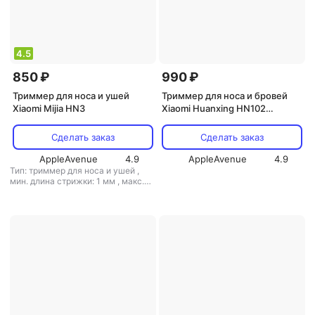
4.5
850 ₽
990 ₽
Триммер для носа и ушей
Триммер для носа и бровей
Xiaomi Mijia HN3
Xiaomi Huanxing HN102
(голубой)
Сделать заказ
Сделать заказ
AppleAvenue
4.9
AppleAvenue
4.9
Тип: триммер для носа и ушей
,
мин. длина стрижки: 1 мм
,
макс.
длина стрижки: 10 мм
,
вес: 114 г