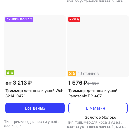
кол-во установок длины: 5
,
мин.
длина стрижки: 0.1 мм
,
макс.
длина стрижки: 6 мм
,
ширина
ножа: 30 мм
17
-
28
%
СКИДКИ ДО
%
4.6
3.5
10 отзывов
от 3 213 ₽
1 576 ₽
2 190 ₽
Триммер для носа и ушей Wahl
Триммер для носа и ушей
3214-0471
Panasonic ER-407
Все цены
2
В магазин
Золотое Яблоко
Тип: триммер для носа и ушей
,
Тип: триммер для носа и ушей
,
вес: 250 г
кол-во установок длины: 1
,
мин.
длина стрижки: 0.5 мм
,
макс.