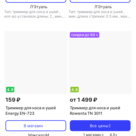
Л'Этуаль
Л'Этуаль
Тип: триммер для носа и ушей
,
Тип: триммер для носа и ушей
,
кол-во установок длины: 2
,
мин.
мин. длина стрижки: 0.5 мм
,
макс.
длина стрижки: 3 мм
,
макс. длина
длина стрижки: 10 мм
,
вес: 300 г
стрижки: 5 мм
,
ширина ножа: 20
мм
,
вес: 110 г
50
СКИДКИ ДО
%
4.9
4.8
159 ₽
от 1 499 ₽
Триммер для носа и ушей
Триммер для носа и ушей
Energy EN-723
Rowenta TN 3011
В магазин
Все цены
2
1 магазин с
4.5
+
МаксидоМ