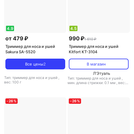
4.9
4.5
от 479 ₽
990 ₽
1 610 ₽
Триммер для носа и ушей
Триммер для носа и ушей
Sakura SA-5520
Kitfort KT-3104
Все цены
2
В магазин
Л'Этуаль
Тип: триммер для носа и ушей
,
Тип: триммер для носа и ушей
,
вес: 100 г
мин. длина стрижки: 0.1 мм
,
вес:
190 г
-
26
%
-
26
%