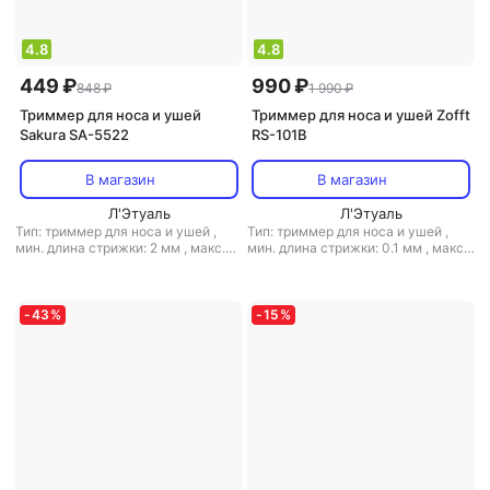
4.8
4.8
449 ₽
990 ₽
848 ₽
1 990 ₽
Триммер для носа и ушей
Триммер для носа и ушей Zofft
Sakura SA-5522
RS-101B
В магазин
В магазин
Л'Этуаль
Л'Этуаль
Тип: триммер для носа и ушей
,
Тип: триммер для носа и ушей
,
мин. длина стрижки: 2 мм
,
макс.
мин. длина стрижки: 0.1 мм
,
макс.
длина стрижки: 4 мм
,
вес: 157 г
длина стрижки: 5 мм
,
вес: 120 г
-
43
%
-
15
%