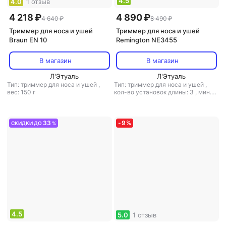
4.5
4.0
1 отзыв
4 218 ₽
4 890 ₽
4 640 ₽
8 490 ₽
Триммер для носа и ушей
Триммер для носа и ушей
Braun EN 10
Remington NE3455
В магазин
В магазин
Л'Этуаль
Л'Этуаль
Тип: триммер для носа и ушей
,
Тип: триммер для носа и ушей
,
вес: 150 г
кол-во установок длины: 3
,
мин.
длина стрижки: 0.3 мм
,
макс.
длина стрижки: 3 мм
,
вес: 500 г
33
-
9
%
СКИДКИ ДО
%
4.5
5.0
1 отзыв